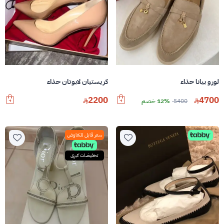
لورو بيانا حذاء
كريستيان لابوتان حذاء
2200
4700
5400
12% خصم
سعر قابل للتفاوض
تخفيضات كبرى