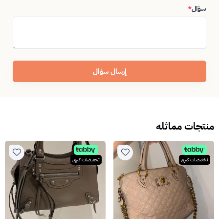
سؤال
*
إرسال سؤال
منتجات مماثله
تخفيضات كبرى
تخفيضات كبرى