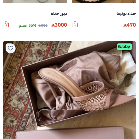
حذاء بوتيغا
ديور حذاء
3000
470
6000
50% خصم