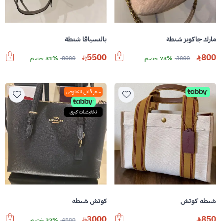
مارك جاكوبز شنطة
بالنسياقا شنطة
5500
800
3000
73% خصم
8000
31% خصم
سعر قابل للتفاوض
تخفيضات كبرى
شنطة كوتش
كوتش شنطة
3000
850
4500
33% خصم