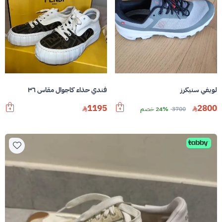
لويفي سنيكرز
فندي حذاء كاجوال مقاس ٣٦
1195
2800
3700
24% خصم