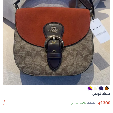
شنطة كوتش
1300
1860
30% خصم