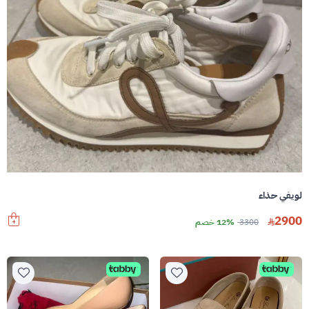
لويفي حذاء
2900
3300
12% خصم