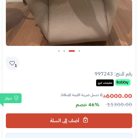
Slide 2 of 4
1
رقم المنتج:
997243
تخفيضات كبرى
6000.00
(لا تشمل ضريبة القيمة المضافة)
متوفر
11300.00
46% خصم
أضف إلى السلة