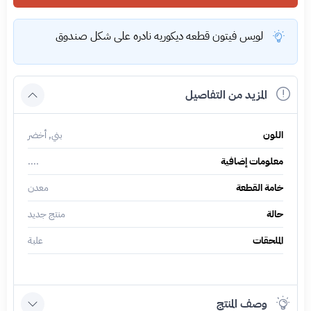
لويس فيتون قطعه ديكوريه نادره على شكل صندوق
المزيد من التفاصيل
اللون
بني, أخضر
معلومات إضافية
....
خامة القطعة
معدن
حالة
منتج جديد
الملحقات
علبة
وصف المنتج