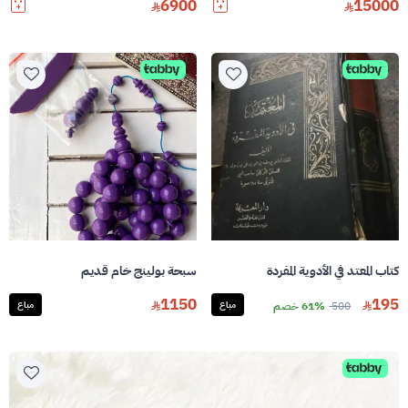
6900
15000
كتاب المعتد في الأدوية المفردة
سبحة بولينج خام قديم
1150
195
500
61% خصم
مباع
مباع