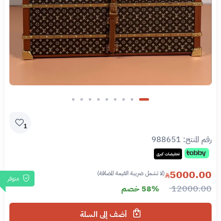
1
رقم المنتج:
988651
تخفيضات كبرى
5000.00
(لا تشمل ضريبة القيمة المضافة)
متوفر
12000.00
58% خصم
أضف إلى السلة