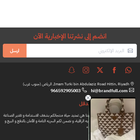
انضم إلى نشرتنا الإخبارية الآن
ارسل
Imam Turki bin Abdulaziz Road Hittin, Riyadh, الرياض (جنوب غرب)
966592905003
hi@brandfull.com
براندفل
مهمتنا هي تمديد حياة منتجاتكم بشغف الاستدامة و تقدير الصناعة
اليدويه الراقية، و نضمن لكم السريه التامة و الأمان بالدفع و البيع و
الشراء