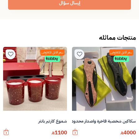
إرسال سؤال
منتجات مماثله
سعر قابل للتفاوض
سعر قابل للتفاوض
سكاكين شخصية فاخرة واصدار محدود ٤٠٠٠ ريال للسكين
شموع كارتير بانثر
1100
4000