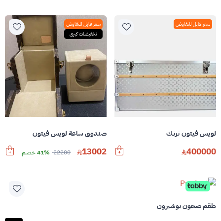
سعر قابل للتفاوض
سعر قابل للتفاوض
تخفيضات كبرى
لويس فيتون ترنك
صندوق ساعة لويس فيتون
13002
400000
22200
41% خصم
طقم صحون بوشيرون