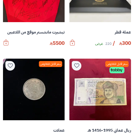
عملة قطر
تيشيرت مانشستر موقع من اللاعبين
5500
/
300
220
عرض
سعر قابل للتفاوض
سعر قابل للتفاوض
ريال عماني 1995-1416 هـ
عملات