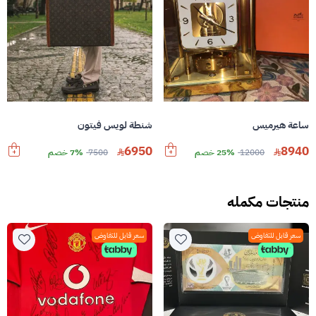
ساعة هيرميس
شنطة لويس فيتون
6950
8940
12000
25% خصم
7500
7% خصم
منتجات مكمله
سعر قابل للتفاوض
سعر قابل للتفاوض