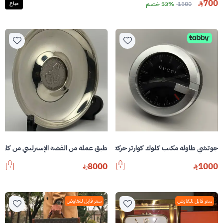
700
1500
53% خصم
مباع
جوتشي طاولة مكتب كلوك كوارتز حركة 210 سويسري مصنوع من مينا GG أسود
طبق عملة من الفضة الإسترليني من كارتي
8000
1000
سعر قابل للتفاوض
سعر قابل للتفاوض