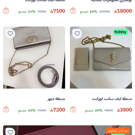
7100
18000
20000
10% خصم
9000
21% خصم
شنطة ايف سانت لورانت
شنطة ديور
7200
3800
4800
20% خصم
9500
24% خصم
سعر قابل للتفاوض