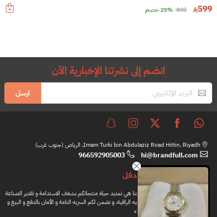
599
800
25% خصم
انضم إلى نشرتنا الإخبارية الآن
ارسل
Imam Turki bin Abdulaziz Road Hittin, Riyadh, الرياض (جنوب غرب)
966592905003
hi@brandfull.com
براندفل
مهمتنا هي تمديد حياة منتجاتكم بشغف الاستدامة و تقدير الصناعة
اليدويه الراقية، و نضمن لكم السريه التامة و الأمان بالدفع و البيع و
الشراء