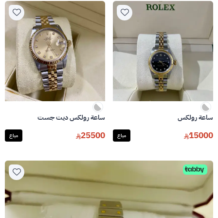
ساعة رولكس
ساعة رولكس ديت جست
25500
15000
مباع
مباع