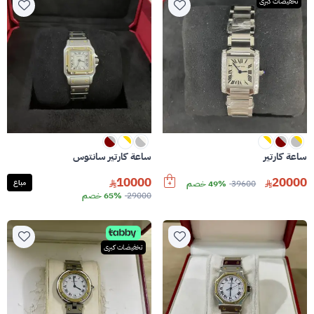
تخفيضات كبرى
ساعة كارتير
ساعة كارتير سانتوس
10000
20000
39600
49% خصم
مباع
29000
65% خصم
تخفيضات كبرى