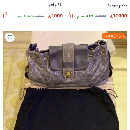
خاتم شوبارد
طقم اقنر
1000
10000
18000
44% خصم
3000
66% خصم
سعر قابل للتفاوض