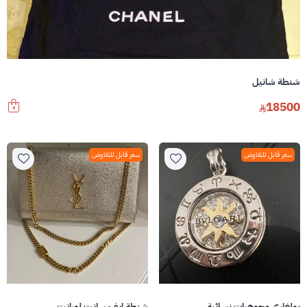
شنطة شانيل
18500
سعر قابل للتفاوض
سعر قابل للتفاوض
بولغاري مجوهرات نسائية
شنطة ايف سانت لورانت