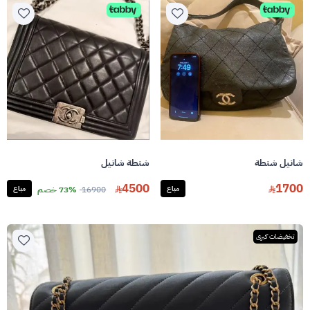
شانيل شنطة
شنطة شانيل
4500
1700
مباع
16900
73% خصم
مباع
تخفيضات كبرى