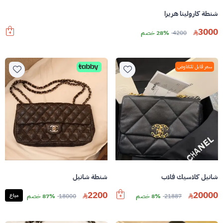
شنطة كارولينا هريرا
3000
4200
28% خصم
سعر قابل للتفاوض
شانيل كلاسيك فلاب
شنطة شانيل
2200
20000
21887
8% خصم
18000
87% خصم
مباع