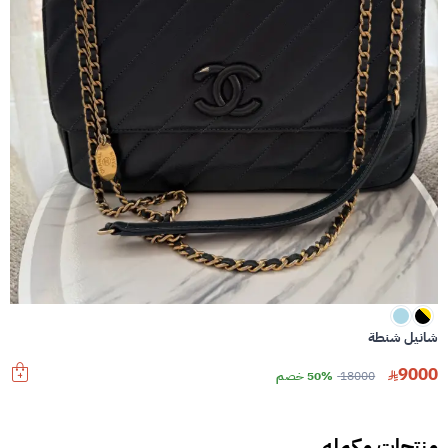
شانيل شنطة
9000
18000
50% خصم
منتجات مكمله