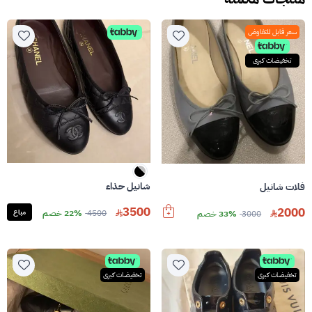
سعر قابل للتفاوض
تخفيضات كبرى
شانيل حذاء
فلات شانيل
3500
2000
4500
22% خصم
مباع
3000
33% خصم
تخفيضات كبرى
تخفيضات كبرى