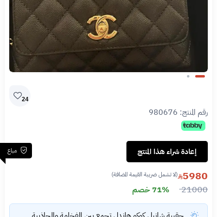
Slide 1 of 2
24
رقم المنتج:
980676
مباع
إعادة شراء هذا المنتج
5980
(لا تشمل ضريبة القيمة المضافة)
21000
71% خصم
حقيبة شانيل كوكو هاندل تجمع بين الفخامة والجاذبية