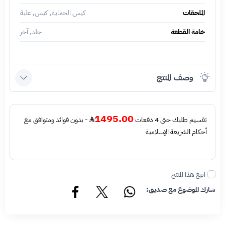
الملحقات
كيس الحماية, كيس, علبة
خامة القطعة
جلد, آخر
وصف المنتج
1495.00
تقسيم طلبك حتى 4 دفعات
- بدون فوائد ومتوافق مع
أحكام الشريعة الإسلامية
اتبع هذا المنتج
شارك الموضوع مع صديق: