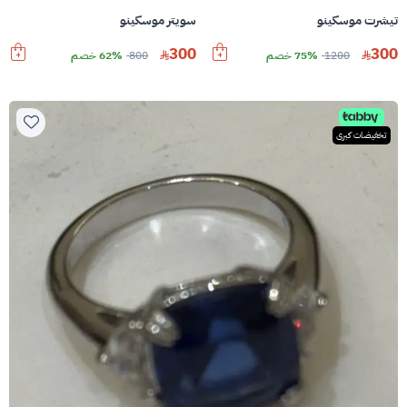
تيشرت موسكينو
سويتر موسكينو
300
300
1200
75% خصم
800
62% خصم
تخفيضات كبرى