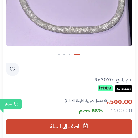
رقم المنتج:
963070
تخفيضات كبرى
500.00
(لا تشمل ضريبة القيمة المضافة)
متوفر
1200.00
58% خصم
أضف إلى السلة