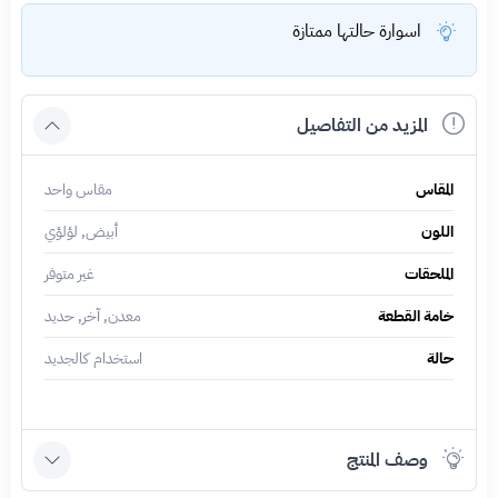
اسوارة حالتها ممتازة
المزيد من التفاصيل
المقاس
مقاس واحد
اللون
أبيض, لؤلؤي
الملحقات
غير متوفر
خامة القطعة
معدن, آخر, حديد
حالة
استخدام كالجديد
وصف المنتج