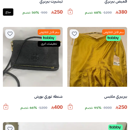
قميص بيربري
تيشيرت بيربري
250
380
1200
68% خصم
500
50% خصم
مباع
سعر قابل للتفاوض
سعر قابل للتفاوض
تخفيضات كبرى
بيربيري ملابس
شنطة توري بورش
400
250
3000
91% خصم
1200
66% خصم