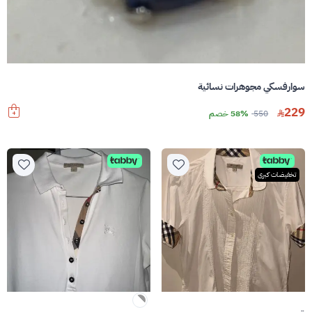
سوارفسكي مجوهرات نسائية
229
550
58% خصم
تخفيضات كبرى