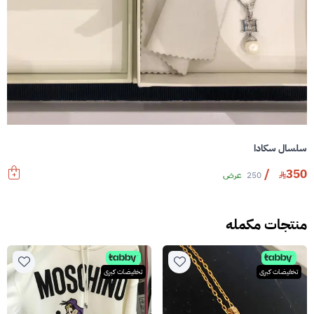
سلسال سكادا
/
350
250
عرض
منتجات مكمله
تخفيضات كبرى
تخفيضات كبرى