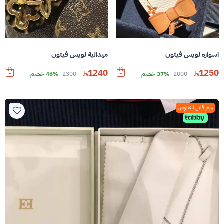
اسوارة لويس فيتون
ميدالية لويس فيتون
1240
1250
2000
37% خصم
2300
46% خصم
سعر قابل للتفاوض