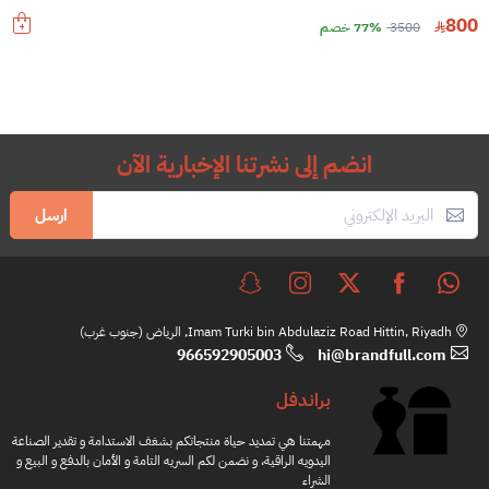
800
3500
77% خصم
انضم إلى نشرتنا الإخبارية الآن
ارسل
Imam Turki bin Abdulaziz Road Hittin, Riyadh, الرياض (جنوب غرب)
966592905003
hi@brandfull.com
براندفل
مهمتنا هي تمديد حياة منتجاتكم بشغف الاستدامة و تقدير الصناعة
اليدويه الراقية، و نضمن لكم السريه التامة و الأمان بالدفع و البيع و
الشراء