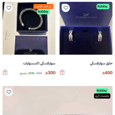
سعر قابل للتفاوض
حلق سوارفسكي
سوارفسكي اكسسوارات
300
400
400
25% خصم
تخفيضات كبرى