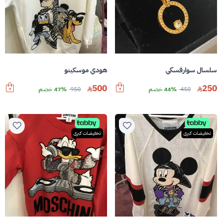
سلسال سوارفسكي
هودي موسكينو
250
500
450
44% خصم
950
47% خصم
تخفيضات كبرى
تخفيضات كبرى