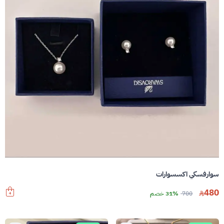
سوارفسكي اكسسوارات
480
700
31% خصم