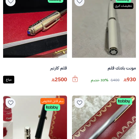
تخفيضات كبرى
مونت بلانك قلم
قلم كارتير
2500
930
1400
33% خصم
مباع
سعر قابل للتفاوض