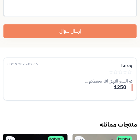
إرسال سؤال
2025-02-15 08:19
Tareq
كم السعر النهائي الله يحفظكم …
1250
منتجات مماثله