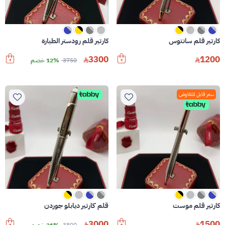
كارتير قلم سانتوس
كارتير قلم رودستر الطيارة
3300
1200
3750
12% خصم
سعر قابل للتفاوض
كارتير قلم موست
قلم كارتير ديابلو جوردن
3000
1500