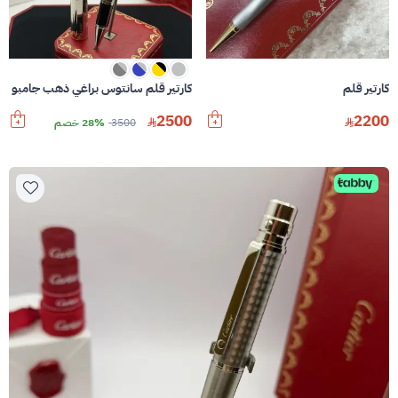
كارتير قلم
كارتير قلم سانتوس براغي ذهب جامبو غط
2500
2200
3500
28% خصم