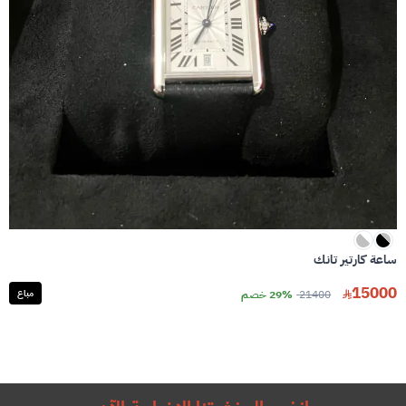
ساعة كارتير تانك
15000
21400
29% خصم
مباع