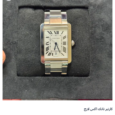
كارتير تانك اكس لارج