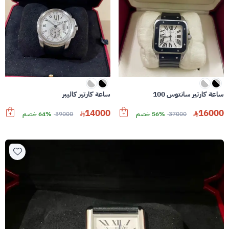
ساعة كارتير سانتوس 100
ساعة كارتير كاليبر
14000
16000
37000
56% خصم
39000
64% خصم