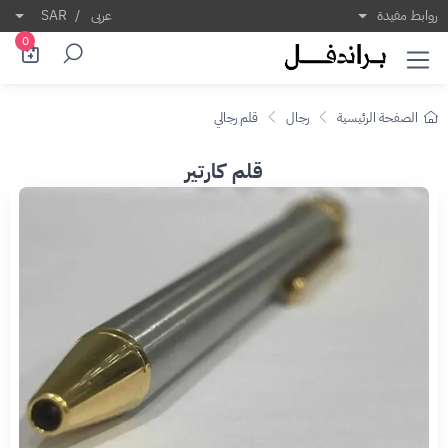
روابط مفيدة
عربى
/
SAR
0
الصفحة الرئيسية
رجال
قلم رجالي
قلم كارتير