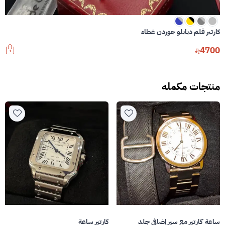
كارتير قلم ديابلو جوردن غطاء
4700
منتجات مكمله
ساعة كارتير مع سير إضافي جلد
كارتير ساعة