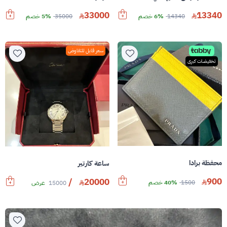
33000
13340
14340
6% خصم
35000
5% خصم
سعر قابل للتفاوض
تخفيضات كبرى
محفظة برادا
ساعة كارتير
900
/
20000
1500
40% خصم
15000
عرض