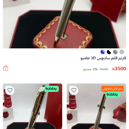
كارتير قلم سانتوس 3D جامبو
3500
3600
2% خصم
سعر قابل للتفاوض