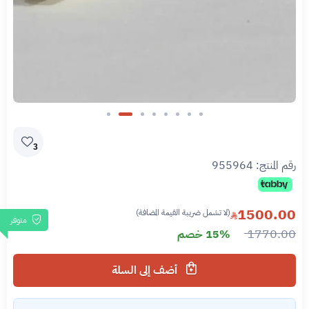
Slide 7 of 8
3
رقم المنتج:
955964
1500.00
(لا تشمل ضريبة القيمة المضافة)
متوفر
1770.00
15% خصم
أضف إلى السلة