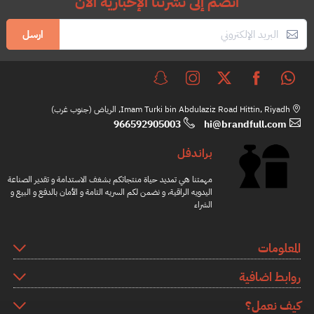
انضم إلى نشرتنا الإخبارية الآن
ارسل
Imam Turki bin Abdulaziz Road Hittin, Riyadh, الرياض (جنوب غرب)
966592905003
hi@brandfull.com
براندفل
مهمتنا هي تمديد حياة منتجاتكم بشغف الاستدامة و تقدير الصناعة
اليدويه الراقية، و نضمن لكم السريه التامة و الأمان بالدفع و البيع و
الشراء
المعلومات
روابط اضافية
كيف نعمل؟