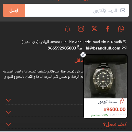
ارسل
Imam Turki bin Abdulaziz Road Hittin, Riyadh, الرياض (جنوب غرب)
966592905003
hi@brandfull.com
براندفل
مهمتنا هي تمديد حياة منتجاتكم بشغف الاستدامة و تقدير الصناعة
اليدويه الراقية، و نضمن لكم السريه التامة و الأمان بالدفع و البيع و
الشراء
المعلومات
ساعة تيودور
لويفي حذاء
شنطة توري بورش
2300.00
1150.00
9600.00
روابط اضافية
23000.00
58% خصم
1700.00
32% خصم
2500.00
8% خصم
كيف نعمل؟