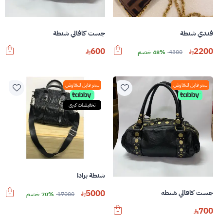
فندي شنطة
جست كافالي شنطة
600
2200
4300
48% خصم
سعر قابل للتفاوض
سعر قابل للتفاوض
تخفيضات كبرى
شنطة برادا
5000
جست كافالي شنطة
17000
70% خصم
700