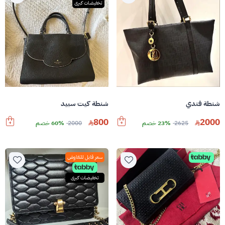
تخفيضات كبرى
شنطة فندي
شنطة كيت سبيد
800
2000
2625
23% خصم
2000
60% خصم
سعر قابل للتفاوض
تخفيضات كبرى