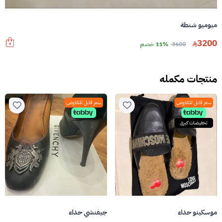
ميوميو شنطة
3200
3600
11% خصم
منتجات مكمله
سعر قابل للتفاوض
سعر قابل للتفاوض
تخفيضات كبرى
موسكينو حذاء
جيفنشي حذاء