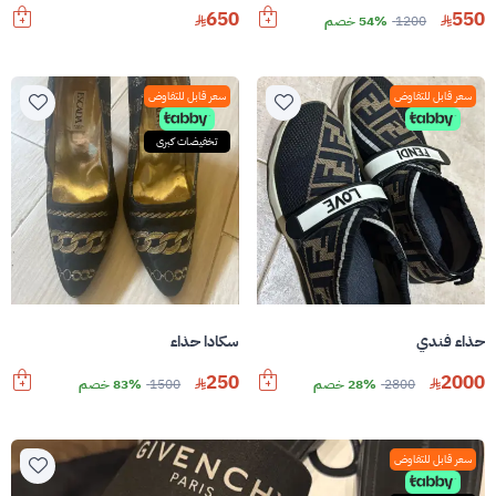
650
550
1200
54% خصم
سعر قابل للتفاوض
سعر قابل للتفاوض
تخفيضات كبرى
حذاء فندي
سكادا حذاء
250
2000
2800
28% خصم
1500
83% خصم
سعر قابل للتفاوض