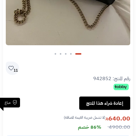
11
رقم المنتج:
942852
مباع
إعادة شراء هذا المنتج
640.00
(لا تشمل ضريبة القيمة المضافة)
4900.00
86% خصم