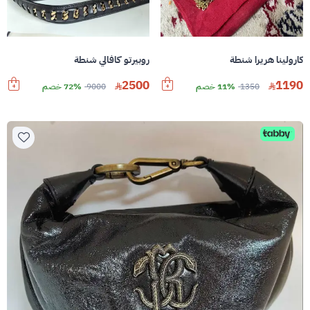
كارولينا هريرا شنطة
روبيرتو كافالي شنطة
2500
1190
1350
11% خصم
9000
72% خصم