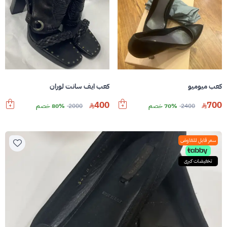
كعب ميوميو
كعب ايف سانت لوران
400
700
2400
70% خصم
2000
80% خصم
سعر قابل للتفاوض
تخفيضات كبرى