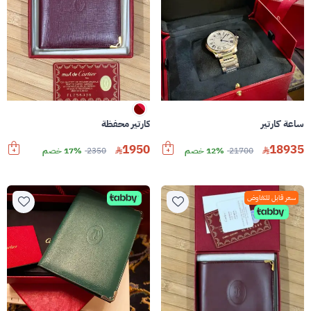
ساعة كارتير
كارتير محفظة
1950
18935
21700
12% خصم
2350
17% خصم
سعر قابل للتفاوض