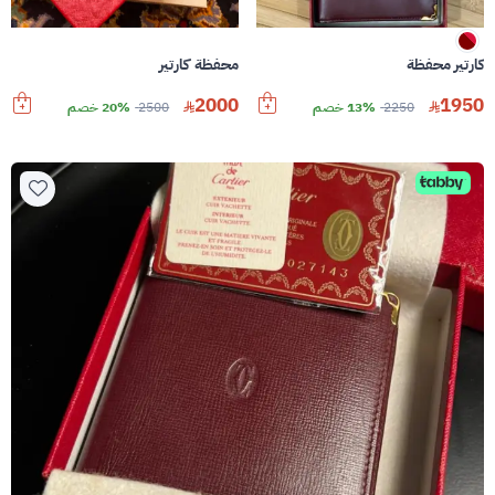
كارتير محفظة
محفظة كارتير
2000
1950
2250
13% خصم
2500
20% خصم