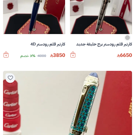
كارتير قلم رودستر برج خليفة جديد
كارتير قلم رودستر 4D
3850
6650
4000
3% خصم