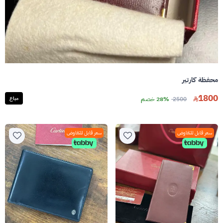
محفظة كارتير
1800
2500
28% خصم
مباع
سعر قابل للتفاوض
سعر قابل للتفاوض