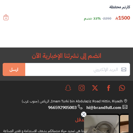
كارتير محفظة
1500
2250
33% خصم
انضم إلى نشرتنا الإخبارية الآن
ارسل
Imam Turki bin Abdulaziz Road Hittin, Riyadh, الرياض (جنوب غرب)
966592905003
hi@brandfull.com
براندفل
مهمتنا هي تمديد حياة منتجاتكم بشغف الاستدامة و تقدير الصناعة