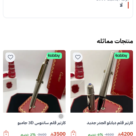
لا
منتجات مماثله
كارتير قلم ديابلو الجدر جديد
كارتير قلم سانتوس 3D جامبو
3500
4200
4500
6% خصم
3600
2% خصم