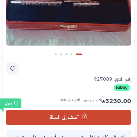
رقم المنتج:
927089
5250.00
(لا تشمل ضريبة القيمة المضافة)
متوفر
أضف إلى السلة