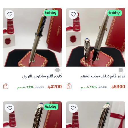
كارتير قلم ديابلو حبات الشعير
كارتير قلم سانتوس الاروبي
4200
5300
6500
18% خصم
5500
23% خصم