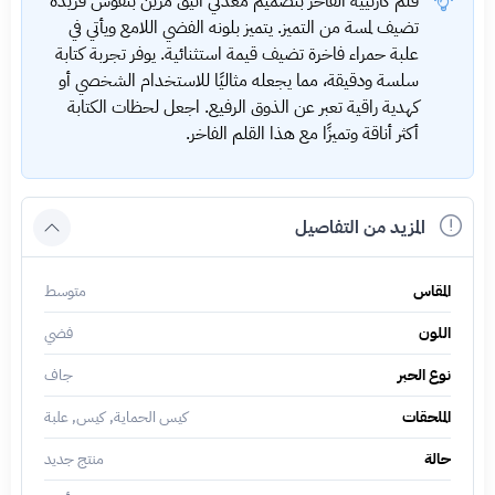
قلم كارتييه الفاخر بتصميم معدني أنيق مزين بنقوش فريدة
تضيف لمسة من التميز. يتميز بلونه الفضي اللامع ويأتي في
علبة حمراء فاخرة تضيف قيمة استثنائية. يوفر تجربة كتابة
سلسة ودقيقة، مما يجعله مثاليًا للاستخدام الشخصي أو
كهدية راقية تعبر عن الذوق الرفيع. اجعل لحظات الكتابة
أكثر أناقة وتميزًا مع هذا القلم الفاخر.
المزيد من التفاصيل
المقاس
متوسط
اللون
فضي
نوع الحبر
جاف
الملحقات
كيس الحماية, كيس, علبة
حالة
منتج جديد