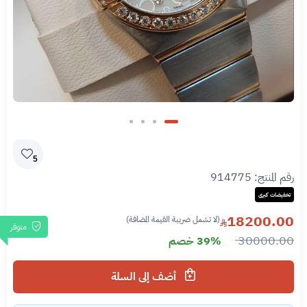
5
رقم المنتج:
914775
تخفيضات كبرى
18200.00
(لا تشمل ضريبة القيمة المضافة)
متوفر
30000.00
39% خصم
أضف إلى السلة