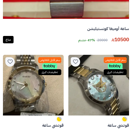
ساعة أوميغا كونستيليشن
10500
20000
47% خصم
مباع
سعر قابل للتفاوض
سعر قابل للتفاوض
تخفيضات كبرى
تخفيضات كبرى
قوتشي ساعة
قوتشي ساعة