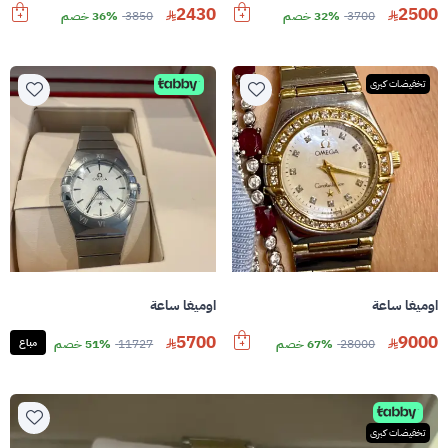
2430
2500
3700
32% خصم
3850
36% خصم
تخفيضات كبرى
اوميغا ساعة
اوميغا ساعة
5700
9000
28000
67% خصم
11727
51% خصم
مباع
تخفيضات كبرى