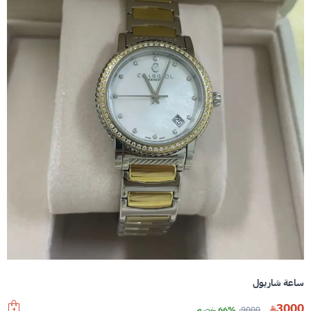
ساعة شاريول
3000
9000
66% خصم