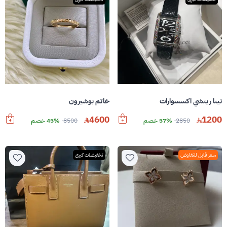
نينا ريتشي اكسسوارات
خاتم بوشيرون
4600
1200
2850
57% خصم
8500
45% خصم
سعر قابل للتفاوض
تخفيضات كبرى