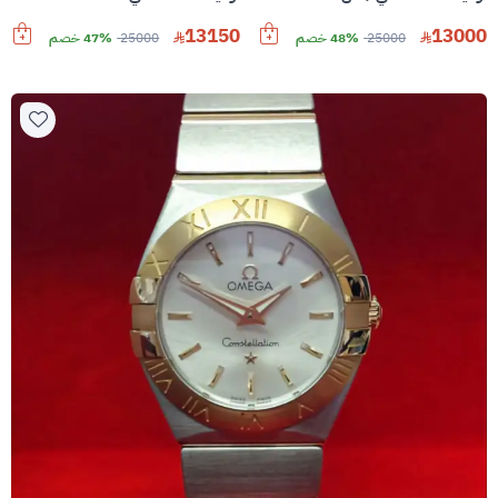
13150
13000
25000
48% خصم
25000
47% خصم