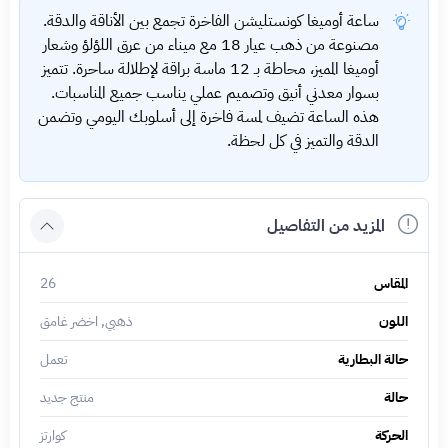
ساعة أوميغا كونستليشن الفاخرة تجمع بين الأناقة والدقة.
مصنوعة من ذهب عيار 18 مع ميناء من عرق اللؤلؤ وشعار
أوميغا المميز، محاطة بـ 12 ماسة براقة لإطلالة ساحرة. تتميز
بسوار معدني أنيق وتصميم عملي يناسب جميع المناسبات.
هذه الساعة تضيف لمسة فاخرة إلى أسلوبك اليومي وتضمن
الدقة والتميز في كل لحظة.
المزيد من التفاصيل
المقاس
26
اللون
ذهبي, اخضر غامق
حالة البطارية
تعمل
حالة
منتج جديد
الحركة
كوارتز