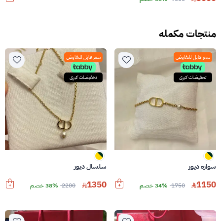
منتجات مكمله
سعر قابل للتفاوض
سعر قابل للتفاوض
تخفيضات كبرى
تخفيضات كبرى
سوارة ديور
سلسال ديور
1350
1150
1750
34% خصم
2200
38% خصم