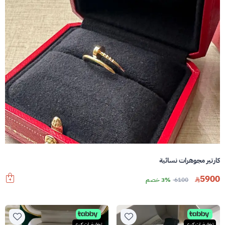
كارتير مجوهرات نسائية
5900
6100
3% خصم
تخفيضات كبرى
تخفيضات كبرى