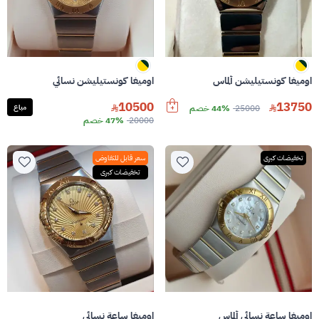
اوميغا كونستيليشن ألماس
اوميغا كونستيليشن نسائي
10500
13750
25000
44% خصم
مباع
20000
47% خصم
تخفيضات كبرى
سعر قابل للتفاوض
تخفيضات كبرى
اوميغا ساعة نسائي ألماس
اوميغا ساعة نسائي