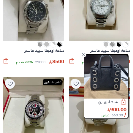
ساعة اوميغا سبيد ماستر
ساعة اوميغا سبيد ماستر
8500
8500
28000
69% خصم
27000
68% خصم
حذاء بالي
شنطة شانيل
8000.00
460.00
990.00
53% خصم
تخفيضات كبرى
تخفيضات كبرى
شنطة بيربري
900.00
/
660.00
عرض
Slide 2 of 8