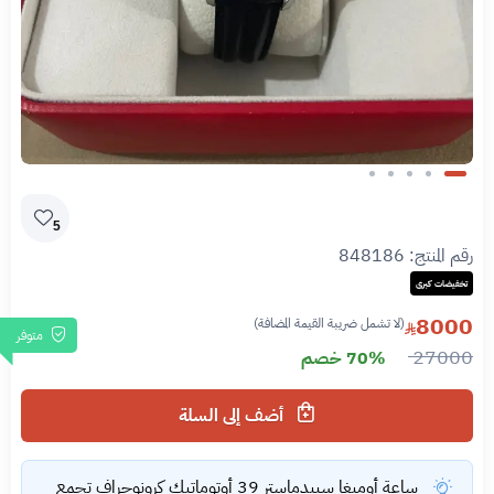
Slide 1 of 5
5
رقم المنتج:
848186
تخفيضات كبرى
8000
(لا تشمل ضريبة القيمة المضافة)
متوفر
27000
70% خصم
أضف إلى السلة
ساعة أوميغا سبيدماستر 39 أوتوماتيك كرونوجراف تجمع