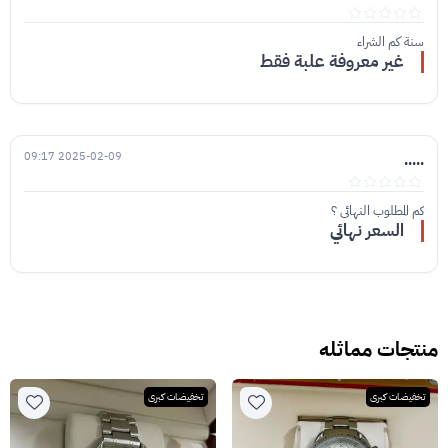
سنة كم الشراء
غير معروفة علبة فقط
2025-02-09 09:17
.....
كم المطلوب النهائي ؟
السعر نهائي
منتجات مماثله
تخفيضات كبرى
تخفيضات كبرى