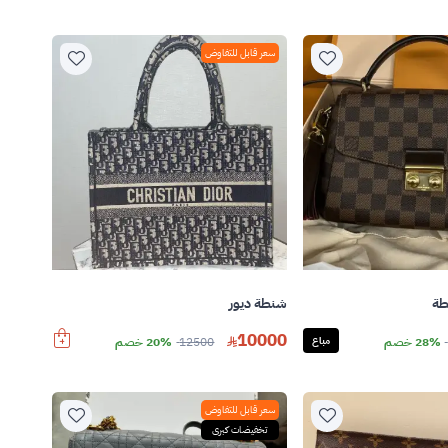
سعر قابل للتفاوض
طة
شنطة ديور
10000
28% خصم
مباع
12500
20% خصم
سعر قابل للتفاوض
تخفيضات كبرى