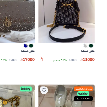
ديور شنطة
ديور شنطة
17000
11000
13000
15% خصم
19000
10% خصم
سعر قابل للتفاوض
تخفيضات كبرى