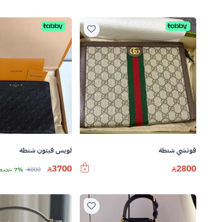
قوتشي شنطة
لويس فيتون شنطة
3700
2800
4000
7% خصم