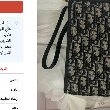
حقيبة ي
عالي الج
تضيف لم
الضروري
هذه الحق
المثالي 
المزيد
المقاس
اللون
ارتداء الحقيبة
حالة