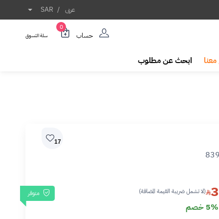
عربى
/
SAR
0
حساب
سلة التسوق
معنا
ابحث عن مطلوب
17
83
3
(لا تشمل ضريبة القيمة المضافة)
متوفر
5% خصم