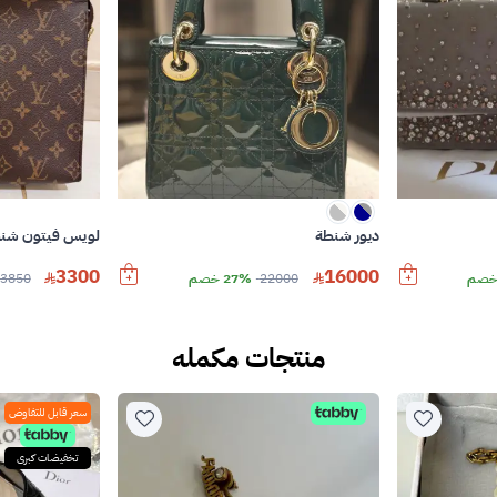
ديور شنطة
لويس فيتون شن
3300
16000
22000
27% خصم
3850
منتجات مكمله
سعر قابل للتفاوض
تخفيضات كبرى