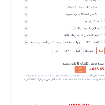
غراء / لاصق
اصلاح الاكسسوارات / الملحقات
مقبض الحافة/الحزام/الخطوط
مقبض جديد
إصلاح / استبدال المقبض
تغيير القماش الداخلي/البطانة
الملحقات/الكسسوارات - قطع غيار بديلة من العميل + غرزة
ميني
متوسط
صغير
X كبير
كبير
خدمة فحص الأصالة لماركات مختارة
435.67
خدمة فحص الأصالة لدينا متخصصة للمساعدة في التحقق من صحة المنتجات و أصالة الماركات
العالمية وهي مصممة لحماية العلامات التجارية من التقليد الغير المصرح به وانتهاك الملكية الفكرية
نحن نستخدم تقنيات مختلفة للتأكد من أن المنتجات التي تحمل اسم العلامة التجارية أو شعارها
أصلية وليست مقلدة أو غير مصرح بها - نتائج الفحص قد تكون أصليه او غير اصليه او لايمكن
تأكيد أصالة القطعه وتعني غير أصليه - قبل طلب الخدمه يرجى التحقق من وجود رقم تسلسلي
داخلي في القطعه