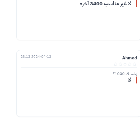
لا غير مناسب 3400 آخره
2024-04-13 23:13
Ahmed
يناسبك 1000؟
لا