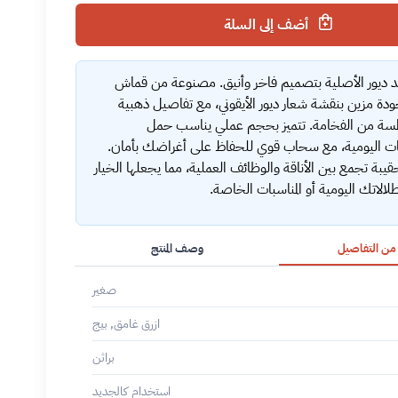
أضف إلى السلة
د ديور الأصلية بتصميم فاخر وأنيق. مصنوعة من قماش
ودة مزين بنقشة شعار ديور الأيقوني، مع تفاصيل ذهبية
سة من الفخامة. تتميز بحجم عملي يناسب حمل
ات اليومية، مع سحاب قوي للحفاظ على أغراضك بأمان.
يبة تجمع بين الأناقة والوظائف العملية، مما يجعلها الخيار
لإطلالاتك اليومية أو المناسبات الخاصة.
 من التفاصيل
وصف المنتج
صغير
ازرق غامق, بيج
براثن
استخدام كالجديد