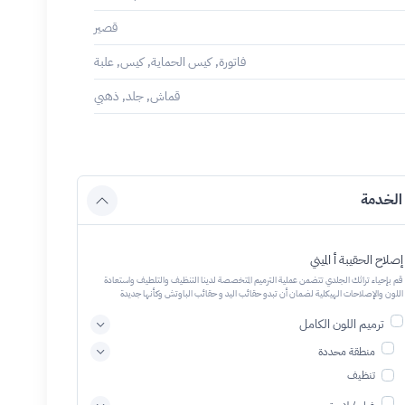
قصير
فاتورة, كيس الحماية, كيس, علبة
قماش, جلد, ذهبي
الخدمة
إصلاح الحقيبة أ الميني
قم بإحياء تراثك الجلدي تتضمن عملية الترميم المتخصصة لدينا التنظيف والتلطيف واستعادة
اللون والإصلاحات الهيكلية لضمان أن تبدو حقائب اليد و حقائب الباوتش وكأنها جديدة
ترميم اللون الكامل
منطقة محددة
تنظيف