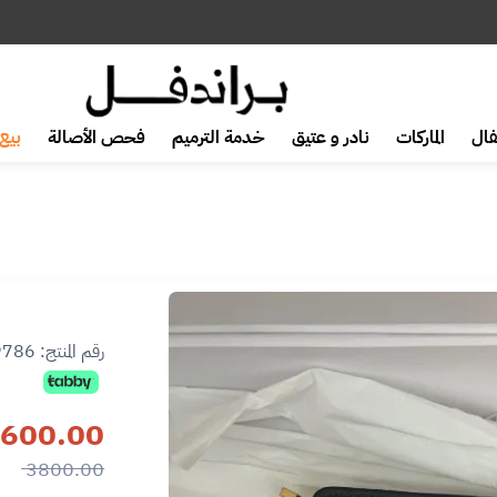
ال
الماركات
نادر و عتيق
خدمة الترميم
فحص الأصالة
بيع 
رقم المنتج:
9786
600.00
3800.00