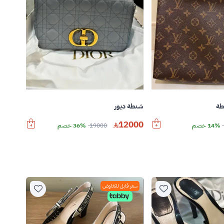
طة
شنطة ديور
12000
14% خصم
19000
36% خصم
سعر قابل للتفاوض