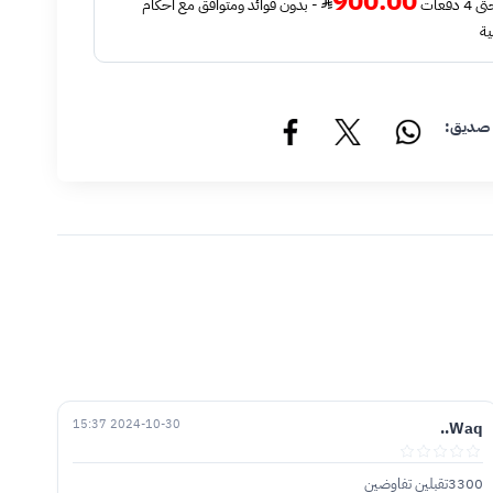
900.00
فعات
- بدون فوائد ومتوافق مع أحكام
ية
 صديق:
2024-10-30 15:37
Waq..
3300تقبلين تفاوضين