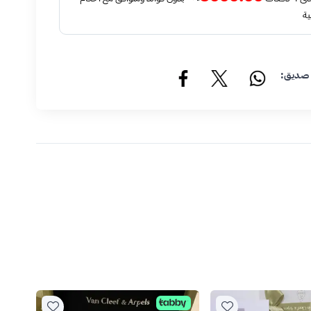
ية
 صديق: