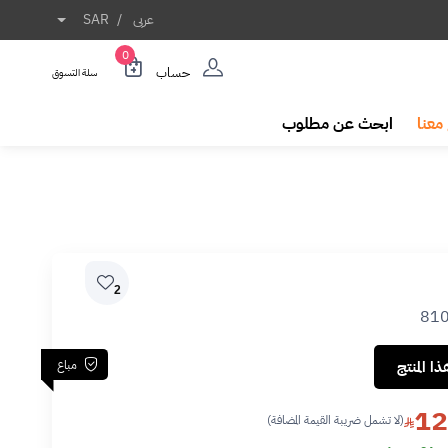
عربى
/
SAR
0
حساب
سلة التسوق
معنا
ابحث عن مطلوب
2
81
مباع
ا المنتج
12
(لا تشمل ضريبة القيمة المضافة)