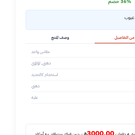
36% خصم
 عيوب
 من التفاصيل
وصف المنتج
مقاس واحد
ذهبي, لؤلؤي
استخدام كالجديد
ذهبي
علبة
3000.00
فعات
- بدون فوائد ومتوافق مع أحكام