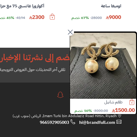
اوميغا ساعة
أكوازورا غاتسبي 75 مع حزام خلفي
2300
9000
28000
67% خصم
4194
45% خصم
انضم إلى نشرتنا الإخباري
تلقي آخر التحديثات حول العروض الترويجية ل
حلق لويس فيتون
اسوارة كارتير
0
3000.00
1120.00
1920.00
41% خصم
7800.00
61% خصم
Imam Turki bin Abdulaziz Road Hittin, Riyadh, الرياض (جنوب غرب)
966592905003
hi@brandfull.com