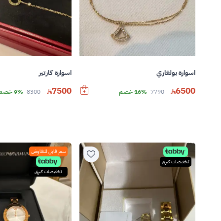
اسوارة بولغاري
اسوارة كارتير
7500
6500
7790
16% خصم
8300
9% خصم
سعر قابل للتفاوض
تخفيضات كبرى
تخفيضات كبرى