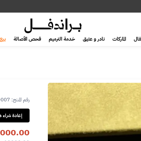
ال
الماركات
نادر و عتيق
خدمة الترميم
فحص الأصالة
بيع 
رقم المنتج:
0007
إعادة شراء هذ
000.00