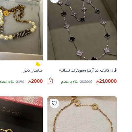
فان كليف اند آربلز مجوهرات نسائية
سلسال ديور
2000
210000
288000
27% خصم
2190
8% خصم