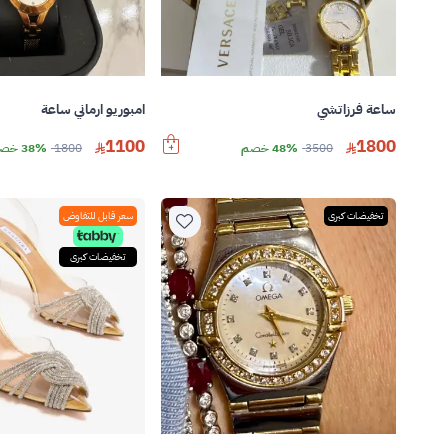
ساعة فرزاتشي
امبوريو ارماني ساعة
1100
1800
3500
48% خصم
1800
38% خصم
تخفيضات كبرى
سعر قابل للتفاوض
تخفيضات كبرى