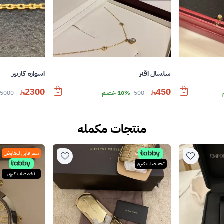
سلسال اقنر
اسوارة كارتير
2300
450
500
10% خصم
5000
منتجات مكمله
سعر قابل للتفاوض
تخفيضات كبرى
تخفيضات كبرى