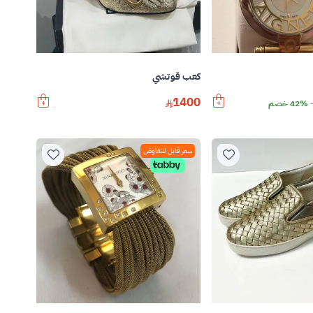
كعب قوتشي
1400
42% خصم
سعر قابل للتفاوض