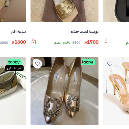
بوتيقا فينيتا حذاء
ساعة اقنر
1600
1700
3500
51% خصم
2800
تخفيضات كبرى