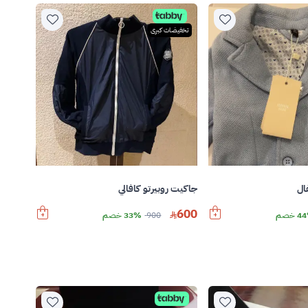
تخفيضات كبرى
ال
جاكيت روبيرتو كافالي
600
 خصم
900
33% خصم