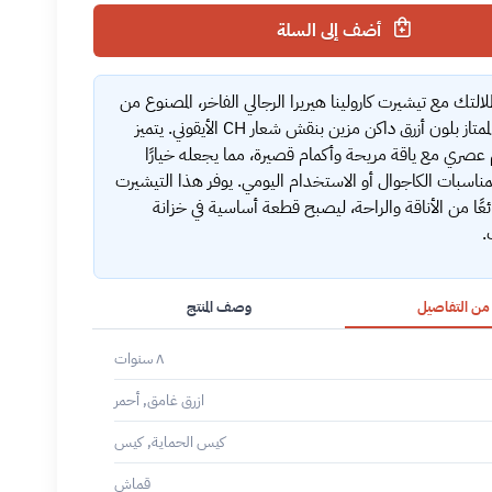
أضف إلى السلة
طلالتك مع تيشيرت كارولينا هيريرا الرجالي الفاخر، المصنوع من
القطن الممتاز بلون أزرق داكن مزين بنقش شعار CH الأيقوني. يتميز
عصري مع ياقة مريحة وأكمام قصيرة، مما يجعله خيارًا
للمناسبات الكاجوال أو الاستخدام اليومي. يوفر هذا التيشيرت
ائعًا من الأناقة والراحة، ليصبح قطعة أساسية في خزانة
.
 من التفاصيل
وصف المنتج
٨ سنوات
ازرق غامق, أحمر
كيس الحماية, كيس
قماش