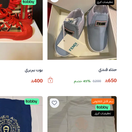
تخفيضات كبرى
حذاء فندي
بوت بيربري
650
400
1200
45% خصم
سعر قابل للتفاوض
تخفيضات كبرى