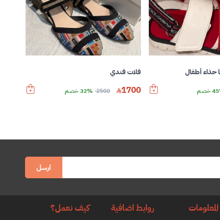
ا حذاء أطفال
فلات فندي
1700
 خصم
2500
32% خصم
ارسل
المعلومات
روابط اضافية
كيف نعمل؟