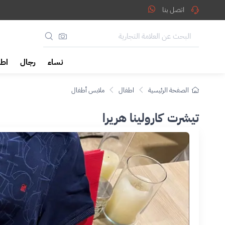
اتصل بنا
نساء
رجال
اطف
الصفحة الرئيسية
اطفال
ملابس أطفال
تيشرت كارولينا هريرا