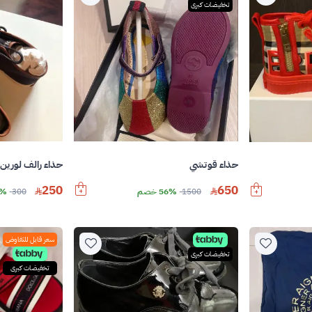
تخفيضات كبرى
حذاء قوتشي
حذاء رالف لورين
250
650
1500
56% خصم
300
16%
سعر قابل للتفاوض
تخفيضات كبرى
تخفيضات كبرى