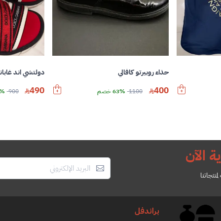
حذاء روبيرتو كافالي
دولتشي اند غابان
490
400
1100
63% خصم
900
45%
ة الآن
منتجاتنا
براندفل