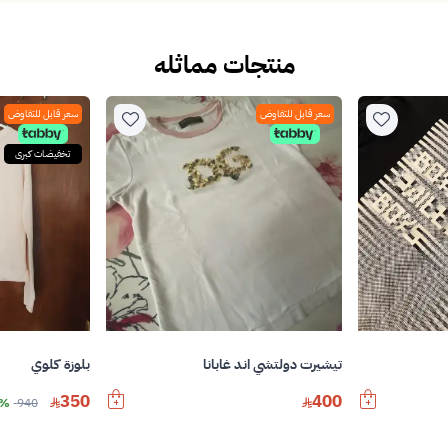
منتجات مماثله
سعر قابل للتفاوض
سعر قابل للتفاوض
تخفيضات كبرى
بلوزة كلوي
تيشيرت دولتشي اند غابانا
350
400
940
62%