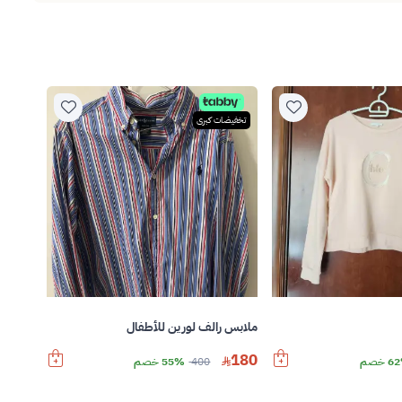
تخفيضات كبرى
ملابس رالف لورين للأطفال
180
 خصم
400
55% خصم