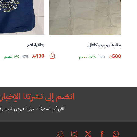
بطانية اقنر
بطانية روبيرتو كافالي
430
500
475
9% خصم
800
37% خصم
انضم إلى نشرتنا الإخباري
تلقي آخر التحديثات حول العروض الترويجية ل