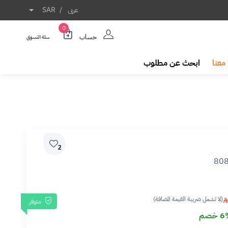
عربى
/
SAR
0
حساب
سلة التسوق
معنا
ابحث عن مطلوب
2
80
(لا تشمل ضريبة القيمة المضافة)
متوفر
خصم