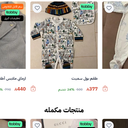
سعر قابل للتفاوض
تخفيضات كبرى
طقم بول سميث
ارماني ملابس أطف
440
377
500
24% خصم
790
44%
منتجات مكمله