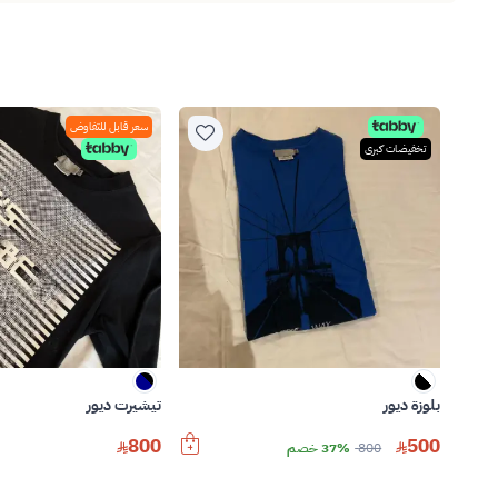
سعر قابل للتفاوض
تخفيضات كبرى
بلوزة ديور
تيشيرت ديور
500
800
800
37% خصم