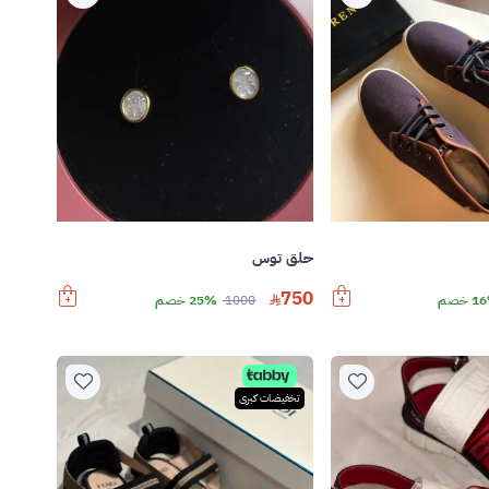
حلق توس
750
 خصم
1000
25% خصم
تخفيضات كبرى