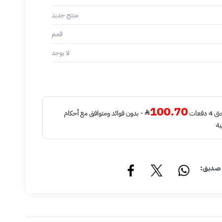
منتج جديد
قمم
لا يوجد
100.70
فعات
- بدون فوائد ومتوافق مع أحكام
ية
 صديق: