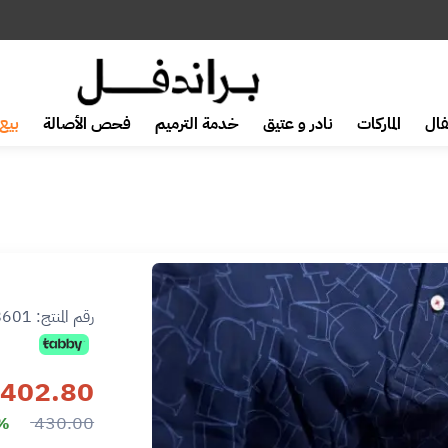
ال
الماركات
نادر و عتيق
خدمة الترميم
فحص الأصالة
بيع 
رقم المنتج:
8601
402.80
430.00
6% 