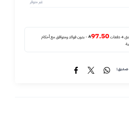
غير متوفر
97.50
فعات
- بدون فوائد ومتوافق مع أحكام
ية
 صديق: