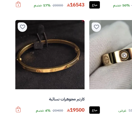
16543
50% خصم
مباع
20000
17% خصم
كارتير مجوهرات نسائية
19500
5
عرض
مباع
20400
4% خصم