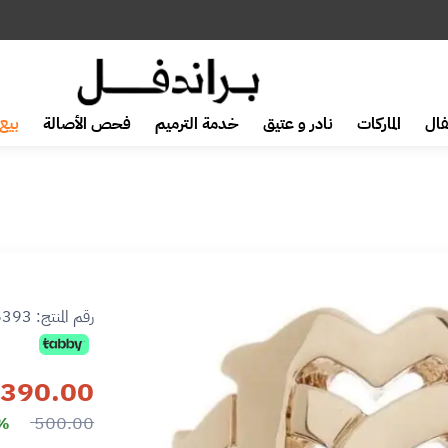
ال
الماركات
نادر و عتيق
خدمة الترميم
فحص الأصالة
بيع 
رقم المنتج:
6393
390.00
500.00
2%