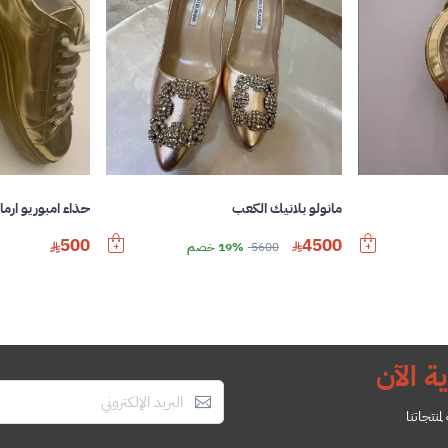
مانولو بلانيك الكعب
حذاء امبوريو ارمان
4500
500
5600
19% خصم
ة الآن
منتجاتنا