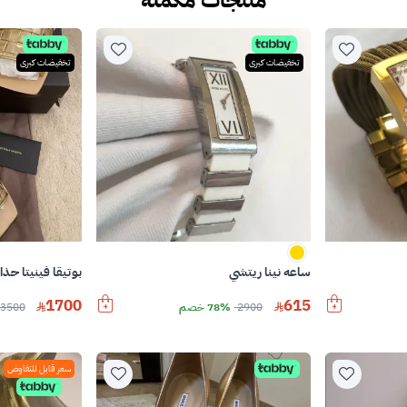
تخفيضات كبرى
تخفيضات كبرى
ساعه نينا ريتشي
بوتيقا فينيتا حذا
1700
615
2900
78% خصم
3500
سعر قابل للتفاوض