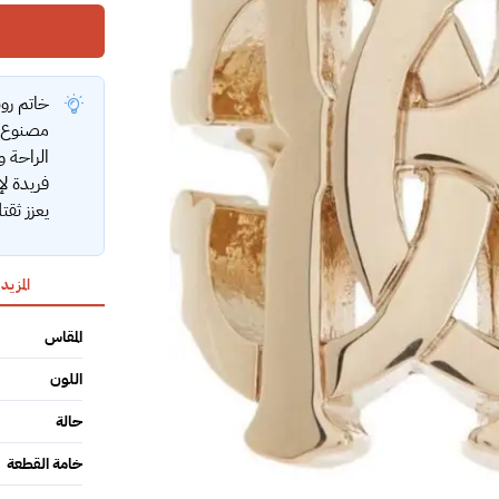
خاتم روبي
مصنوع م
الراحة و
فريدة لإ
يعزز ثق
المزيد
المقاس
اللون
حالة
خامة القطعة