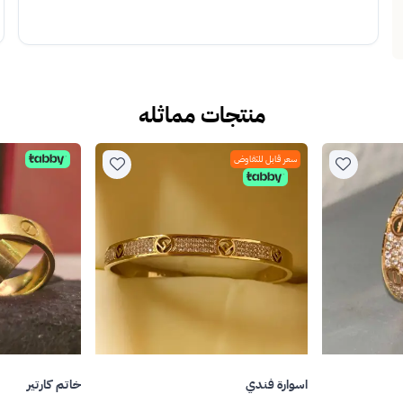
منتجات مماثله
سعر قابل للتفاوض
اسوارة فندي
خاتم كارتير