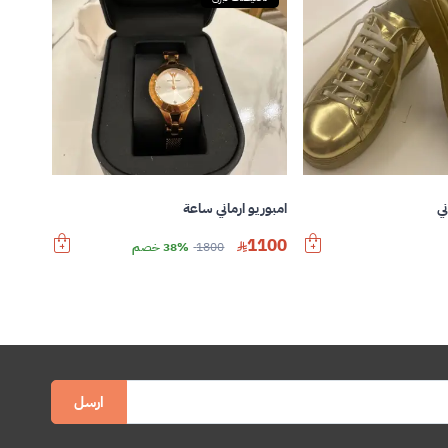
امبوريو ارماني ساعة
ي
1100
1800
38% خصم
ارسل