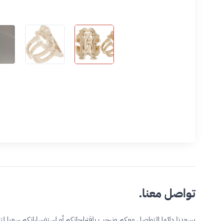
تواصل معنا.
يسعدنا دائما التواصل معكم ونرحب باقتراحاتكم أو استفساراتكم سعيا ل