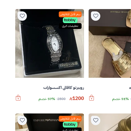
سعر قابل للتفاوض
تخفيضات كبرى
ء
روبيرتو كافالي اكسسوارات
1200
51% خصم
2800
57% خصم
سعر قابل للتفاوض
تخفيضات كبرى