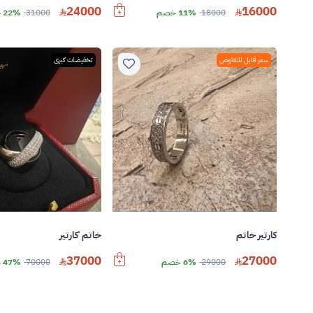
24000
16000
18000
11% خصم
31000
22% خصم
سعر قابل للتفاوض
تخفيضات كبرى
كارتير خاتم
خاتم كارتير
37000
27000
29000
6% خصم
70000
47% خصم