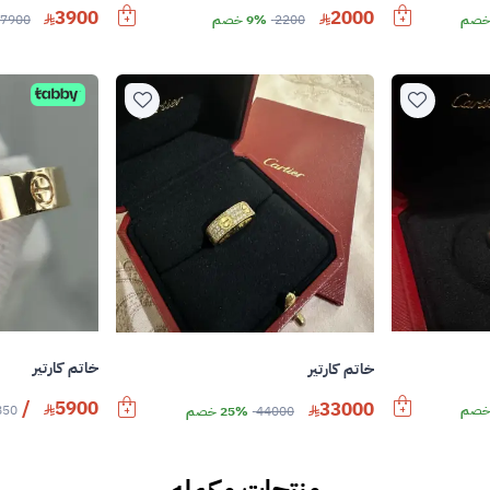
3900
2000
2200
9% خصم
7900
خاتم كارتير
خاتم كارتير
/
5900
33000
850
44000
25% خصم
منتجات مكمله