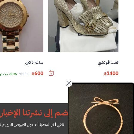
كعب قوتشي
ساعة دكني
600
1400
1500
60% خصم
انضم إلى نشرتنا الإخباري
تلقي آخر التحديثات حول العروض الترويجية ل