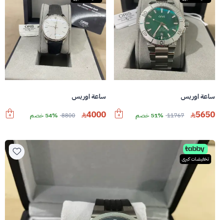
ساعة اوريس
ساعة اوريس
4000
5650
11767
51% خصم
8800
54% خصم
تخفيضات كبرى