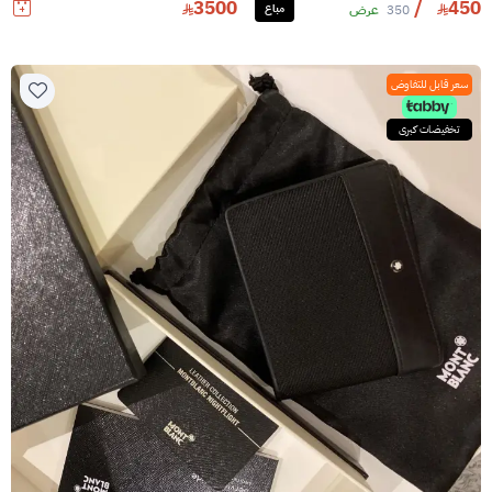
3500
/
450
350
عرض
مباع
سعر قابل للتفاوض
تخفيضات كبرى