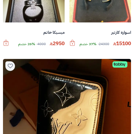
اسوارة كارتير
ميسيكا خاتم
2950
15100
24300
37% خصم
4000
26% خصم