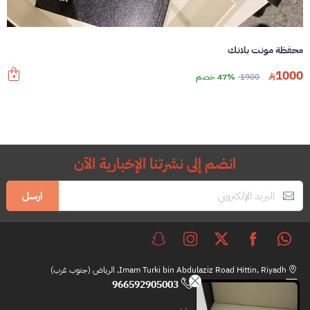
محفظة مونت بلانك
1000
1900
47% خصم
انضم إلى نشرتنا الإخبارية الآن
ارسل
Imam Turki bin Abdulaziz Road Hittin, Riyadh, الرياض (جنوب غرب)
966592905003
hi@brandfull.com