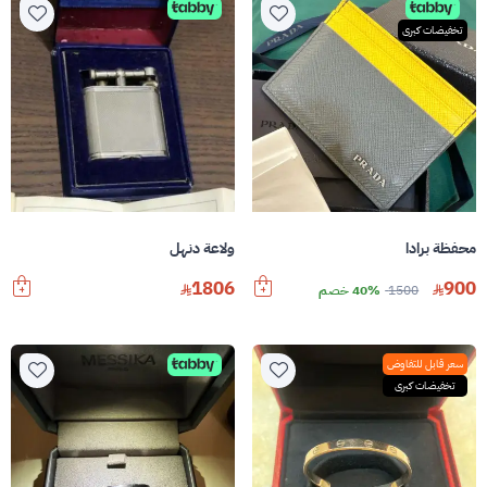
تخفيضات كبرى
محفظة برادا
ولاعة دنهل
1806
900
1500
40% خصم
سعر قابل للتفاوض
تخفيضات كبرى