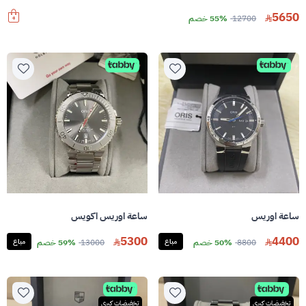
5650
12700
55% خصم
ساعة اوريس
ساعة اوريس اكويس
5300
4400
8800
50% خصم
مباع
13000
59% خصم
مباع
تخفيضات كبرى
تخفيضات كبرى