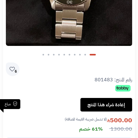
6
رقم المنتج:
801483
مباع
إعادة شراء هذا المنتج
500.00
(لا تشمل ضريبة القيمة المضافة)
1300.00
61% خصم