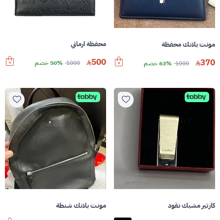
محفظة ارماني
مونت بلانك محفظة
500
370
1000
50% خصم
1000
63% خصم
كارتير مشبك نقود
مونت بلانك شنطة