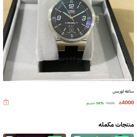
ساعة اوريس
4000
9600
58% خصم
منتجات مكمله