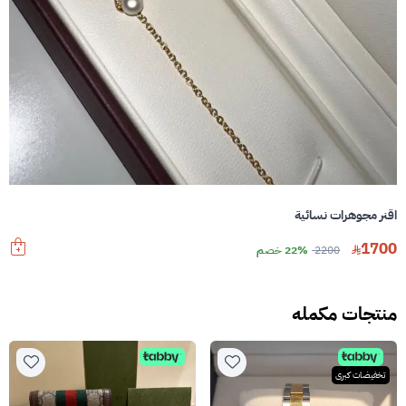
اقنر مجوهرات نسائية
1700
2200
22% خصم
منتجات مكمله
تخفيضات كبرى