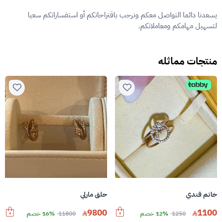
يسعدنا دائما التواصل معكم ونرحب باقتراحاتكم أو استفساراتكم سعيا
لتسهيل مهامكم ومعاملاتكم.
منتجات مماثله
خاتم فندي
حلق مارلي
9800
1100
1250
12% خصم
11800
16% خصم