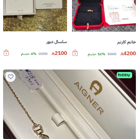
سلسال ديور
خاتم كارتير
2100
4200
2200
4% خصم
5000
16% خصم