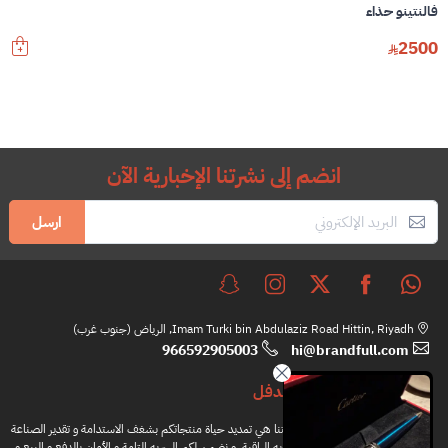
فالنتينو حذاء
2500
انضم إلى نشرتنا الإخبارية الآن
ارسل
Imam Turki bin Abdulaziz Road Hittin, Riyadh, الرياض (جنوب غرب)
966592905003
hi@brandfull.com
براندفل
مهمتنا هي تمديد حياة منتجاتكم بشغف الاستدامة و تقدير الصناعة
اليدويه الراقية، و نضمن لكم السريه التامة و الأمان بالدفع و البيع و