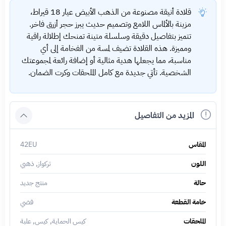
قلادة أنيقة مصنوعة من الذهب الأبيض عيار 18 قيراط،
مزينة بالألماس اللامع وتصميم حديث يبرز حجر أزرق فاخر.
تتميز بتفاصيل دقيقة وسلسلة متينة تمنحك إطلالة راقية
ومميزة. هذه القلادة تضيف لمسة من الفخامة إلى أي
مناسبة، مما يجعلها هدية مثالية أو إضافة رائعة لمجموعتك
الشخصية. تأتي جديدة مع كامل الملحقات وكرت الضمان.
المزيد من التفاصيل
المقاس
42EU
اللون
تركواز, ذهبي
حالة
منتج جديد
خامة القطعة
فضي
الملحقات
كيس الحماية, كيس, علبة