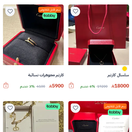
سعر قابل للتفاوض
سلسال كارتير
كارتير مجوهرات نسائية
5900
18000
19200
6% خصم
6100
3% خصم
سعر قابل للتفاوض