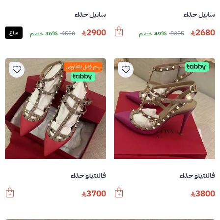
شانيل حذاء
شانيل حذاء
2900
2680
5355
49% خصم
4550
36% خصم
مباع
سعر قابل للتفاوض
فالنتينو حذاء
فالنتينو حذاء
3700
3800