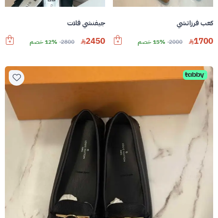
كعب فرزاتشي
جيفنشي فلات
2450
1700
2000
15% خصم
2800
12% خصم