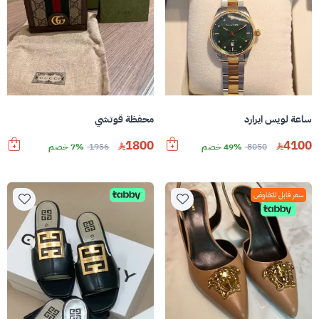
ساعة لويس ايرارد
محفظة قوتشي
1800
4100
8050
49% خصم
1956
7% خصم
سعر قابل للتفاوض