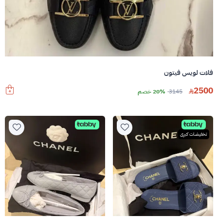
فلات لويس فيتون
2500
3145
20% خصم
تخفيضات كبرى