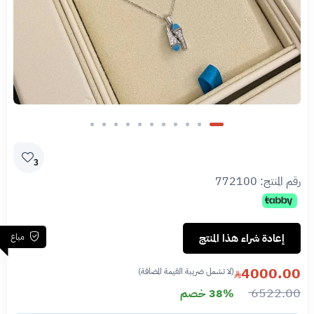
3
رقم المنتج:
772100
مباع
إعادة شراء هذا المنتج
4000.00
(لا تشمل ضريبة القيمة المضافة)
6522.00
38% خصم