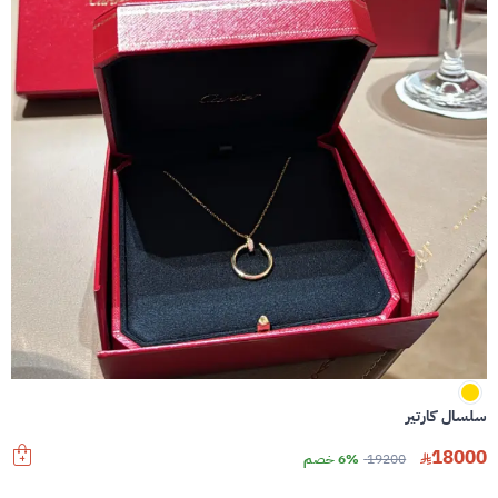
سلسال كارتير
18000
19200
6% خصم