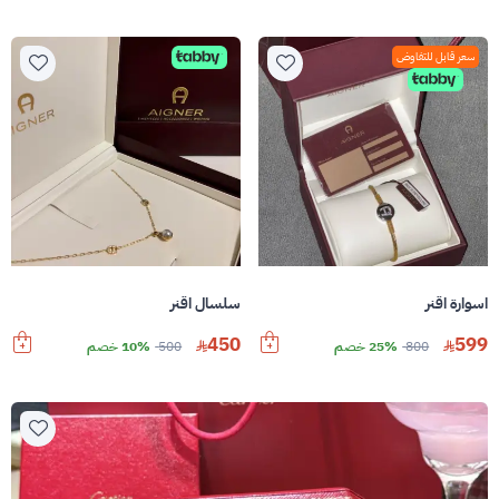
سعر قابل للتفاوض
اسوارة اقنر
سلسال اقنر
450
599
800
25% خصم
500
10% خصم