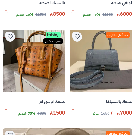
لويفي شنطة
بالنسياقا شنطة
8500
6000
11300
46% خصم
11500
26% خصم
سعر قابل للتفاوض
تخفيضات كبرى
شنطة بالنسياغا
شنطة ام سي ام
1500
/
7000
1650
عرض
6000
75% خصم
سعر قابل للتفاوض