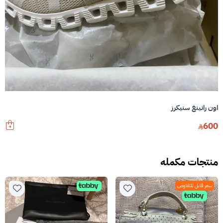
اون رانينغ سنيكرز
600
منتجات مكمله
سعر قابل للتفاوض