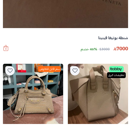
شنطة بوتيغا فينيتا
7000
13000
46% خصم
سعر قابل للتفاوض
تخفيضات كبرى