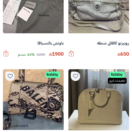
روبيرتو كافالي شنطة
باوتش بالنسياقا
1900
650
2200
13% خصم
تخفيضات كبرى