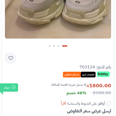
رقم المنتج:
703124
تخفيضات كبرى
سعر قابل للتفاوض
1800.00
(لا تشمل ضريبة القيمة المضافة)
متوفر
3500.00
48% خصم
اقرأ
أوافق على الشروط والسياسة
ارسل عرض سعر التفاوض