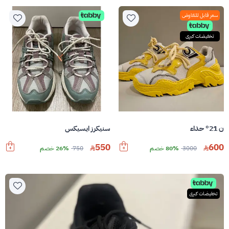
سعر قابل للتفاوض
تخفيضات كبرى
ن 21° حذاء
سنيكرز ايسيكس
550
600
3000
80% خصم
750
26% خصم
تخفيضات كبرى