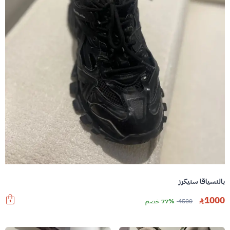
بالنسياقا سنيكرز
1000
4500
77% خصم