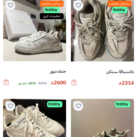
سعر قابل للتفاوض
سعر قابل للتفاوض
تخفيضات كبرى
حذاء ديور
بالنسياقا سنيكرز
2600
2314
5000
48% خصم