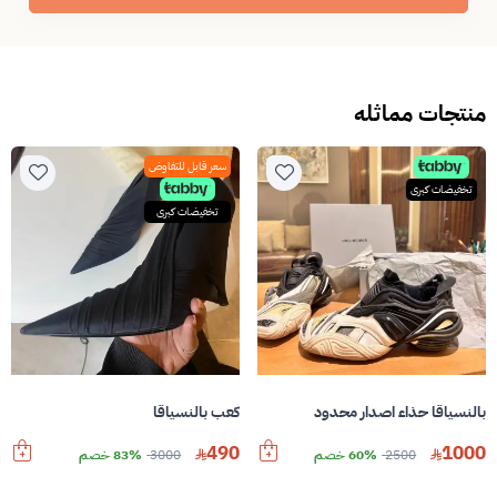
منتجات مماثله
سعر قابل للتفاوض
تخفيضات كبرى
تخفيضات كبرى
بالنسياقا حذاء اصدار محدود
كعب بالنسياقا
490
1000
2500
60% خصم
3000
83% خصم