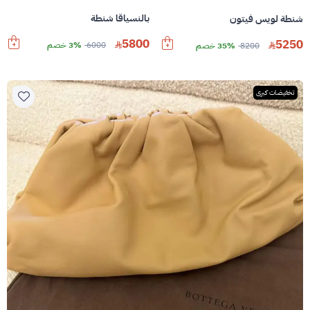
بالنسياقا شنطة
شنطة لويس فيتون
5800
5250
6000
3% خصم
8200
35% خصم
تخفيضات كبرى