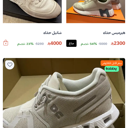
هيرميس حذاء
شانيل حذاء
4000
2300
5000
54% خصم
مباع
5230
23% خصم
سعر قابل للتفاوض