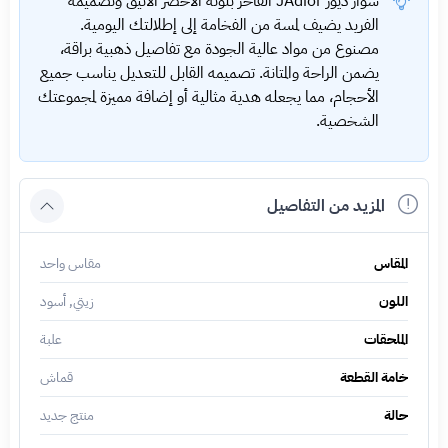
سوار ديور JAdior الفاخر بلونه الأخضر الأنيق وتصميمه
الفريد يضيف لمسة من الفخامة إلى إطلالتك اليومية.
مصنوع من مواد عالية الجودة مع تفاصيل ذهبية براقة،
يضمن الراحة والمتانة. تصميمه القابل للتعديل يناسب جميع
الأحجام، مما يجعله هدية مثالية أو إضافة مميزة لمجموعتك
الشخصية.
المزيد من التفاصيل
المقاس
مقاس واحد
اللون
زيتي, أسود
الملحقات
علبة
خامة القطعة
قماش
حالة
منتج جديد