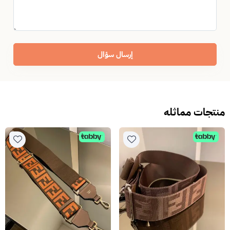
إرسال سؤال
منتجات مماثله