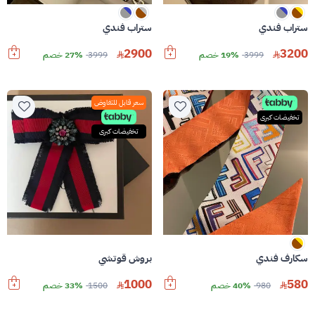
ستراب فندي
ستراب فندي
2900
3200
3999
19% خصم
3999
27% خصم
سعر قابل للتفاوض
تخفيضات كبرى
تخفيضات كبرى
سكارف فندي
بروش قوتشي
1000
580
980
40% خصم
1500
33% خصم