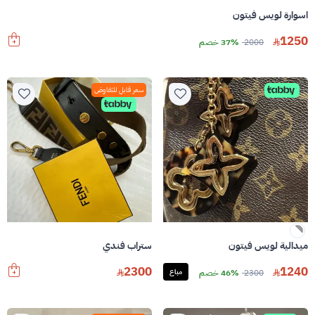
اسوارة لويس فيتون
1250
2000
37% خصم
سعر قابل للتفاوض
ميدالية لويس فيتون
ستراب فندي
2300
1240
2300
46% خصم
مباع