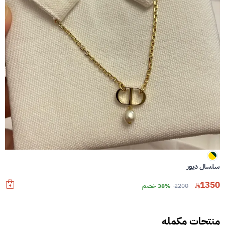
سلسال ديور
1350
2200
38% خصم
منتجات مكمله