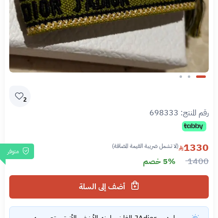
Slide 1 of 3
2
رقم المنتج:
698333
1330
(لا تشمل ضريبة القيمة المضافة)
متوفر
1400
5% خصم
أضف إلى السلة