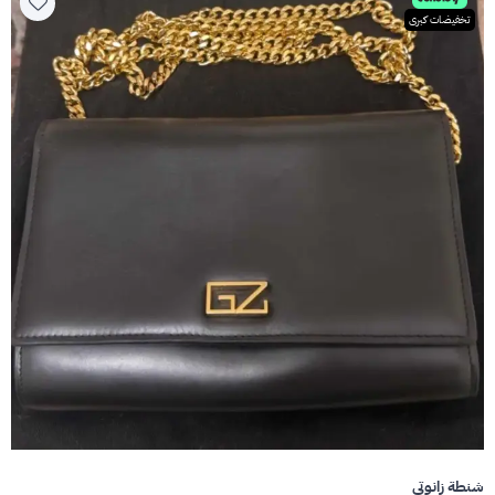
تخفيضات كبرى
شنطة زانوتي