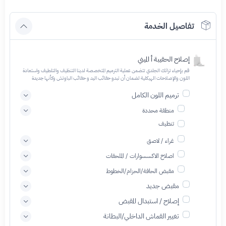
تفاصيل الخدمة
إصلاح الحقيبة أ الميني
قم بإحياء تراثك الجلدي تتضمن عملية الترميم المتخصصة لدينا التنظيف والتلطيف واستعادة
اللون والإصلاحات الهيكلية لضمان أن تبدو حقائب اليد و حقائب الباوتش وكأنها جديدة
ترميم اللون الكامل
منطقة محددة
تنظيف
غراء / لاصق
اصلاح الاكسسوارات / الملحقات
مقبض الحافة/الحزام/الخطوط
مقبض جديد
إصلاح / استبدال المقبض
تغيير القماش الداخلي/البطانة