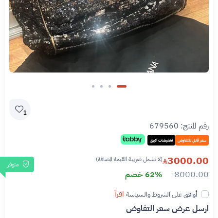
1
رقم المنتج:
679560
سعر قابل للتفاوض
تخفيضات كبرى
3000.00
(لا تشمل ضريبة القيمة المضافة)
متوفر
8000.00
62% خصم
اقرأ
أوافق على الشروط والسياسة
ارسل عرض سعر التفاوض