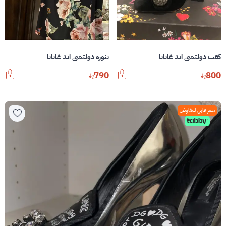
كعب دولتشي اند غابانا
تنورة دولتشي اند غابانا
790
800
سعر قابل للتفاوض