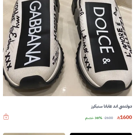
دولتشي اند غابانا سنيكرز
1600
2600
38% خصم