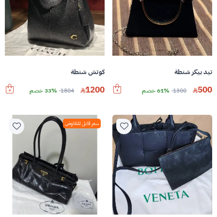
تيد بيكر شنطة
كوتش شنطة
1200
500
1300
61% خصم
1804
33% خصم
سعر قابل للتفاوض