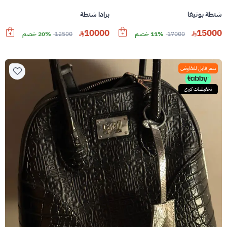
شنطة بوتيغا
برادا شنطة
10000
15000
17000
11% خصم
12500
20% خصم
سعر قابل للتفاوض
تخفيضات كبرى