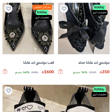
سعر قابل للتفاوض
تخفيضات كبرى
تخفيضات كبرى
دولتشي اند غابانا حذاء
كعب دولتشي اند غابانا
1600
350
1500
76% خصم
3486
54% خصم
تخفيضات كبرى