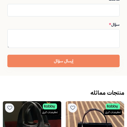
سؤال
*
إرسال سؤال
منتجات مماثله
تخفيضات كبرى
تخفيضات كبرى