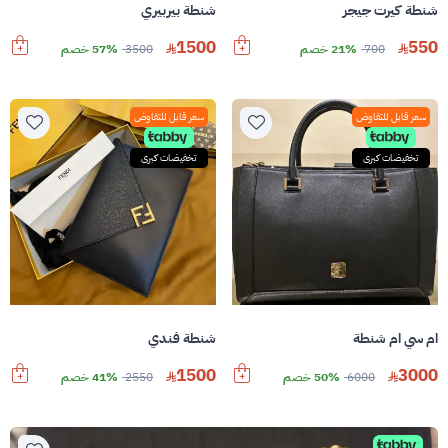
شنطة كيرت جيجر
شنطة بيربيري
1500
550
700
21% خصم
3500
57% خصم
سعر قابل للتفاوض
سعر قابل للتفاوض
تخفيضات كبرى
تخفيضات كبرى
ام سي ام شنطة
شنطة فندي
1500
3000
6000
50% خصم
2550
41% خصم