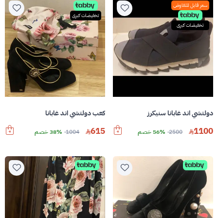
سعر قابل للتفاوض
تخفيضات كبرى
تخفيضات كبرى
دولتشي اند غابانا سنيكرز
كعب دولتشي اند غابانا
615
1100
2500
56% خصم
1004
38% خصم