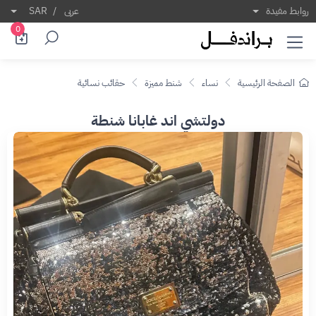
روابط مفيدة
عربى
/
SAR
0
الصفحة الرئيسية
نساء
شنط مميزة
حقائب نسائية
دولتشي اند غابانا شنطة