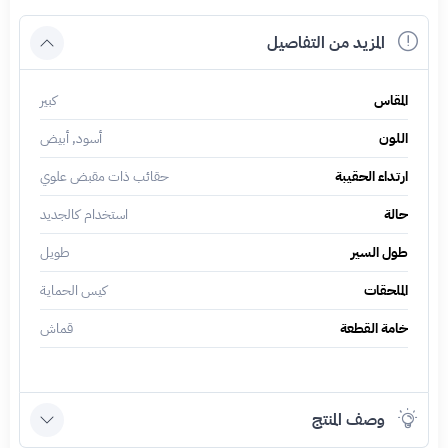
المزيد من التفاصيل
المقاس
كبير
اللون
أسود, أبيض
ارتداء الحقيبة
حقائب ذات مقبض علوي
حالة
استخدام كالجديد
طول السير
طويل
الملحقات
كيس الحماية
خامة القطعة
قماش
وصف المنتج