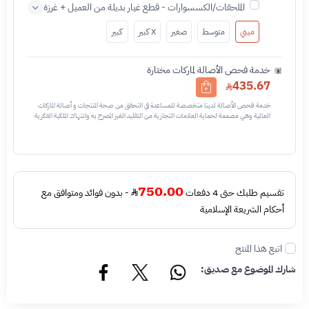
الملحقات/الكسسوارات - قطع غيار بديلة من العميل + غرزة
ميني
متوسط
صغير
X كبير
كبير
خدمة فحص الأصالة لماركات مختارة
435.67
خدمة فحص الأصالة لدينا متخصصة للمساعدة في التحقق من صحة المنتجات و أصالة الماركات
العالمية وهي مصممة لحماية العلامات التجارية من التقليد الغير المصرح به وانتهاك الملكية الفكرية
نحن نستخدم تقنيات مختلفة للتأكد من أن المنتجات التي تحمل اسم العلامة التجارية أو شعارها
أصلية وليست مقلدة أو غير مصرح بها - نتائج الفحص قد تكون أصليه او غير اصليه او لايمكن تأكيد
أصالة القطعه وتعني غير أصليه - قبل طلب الخدمه يرجى التحقق من وجود رقم تسلسلي داخلي
في القطعه
750.00
تقسيم طلبك حتى 4 دفعات
- بدون فوائد ومتوافق مع
أحكام الشريعة الإسلامية
اتبع هذا المنتج
شارك الموضوع مع صديق: