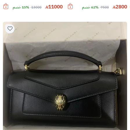
11000
2800
7500
62% خصم
13000
15% خصم