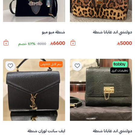
دولتشي اند غابانا شنطة
شنطة ميو ميو
6600
5000
8000
17% خصم
سعر قابل للتفاوض
تخفيضات كبرى
دولتشي اند غابانا شنطة
ايف سانت لوران شنطة