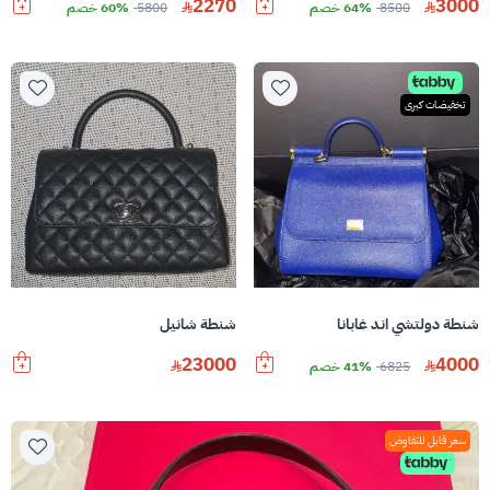
2270
3000
8500
64% خصم
5800
60% خصم
تخفيضات كبرى
شنطة دولتشي اند غابانا
شنطة شانيل
23000
4000
6825
41% خصم
سعر قابل للتفاوض