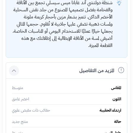
شنطة دولتشي آند غابانا ميس سيسلي تجمع بين الأناقة
والفخامة بفضل تصميمها المصنوع من جلد نقش السحلية
الأخضر الداكن. تتميز بشعار مزين بأحجار كريمة ملونة
ولمسات ذهبية تضفي عليها جاذبية لا تُقاوم. حجمها المثالي
يجعلها خيارًا عمليًا للاستخدام اليومي أو المناسبات الخاصة.
أضيفي لمسة من الأناقة الإيطالية إلى إطلالتك مع هذه
القطعة المميزة.
المزيد من التفاصيل
المقاس
متوسط
اللون
اخضر غامق
ارتداء الحقيبة
حقائب ذات مقبض علوي
حالة
منتج جديد
طول السير
متوسط