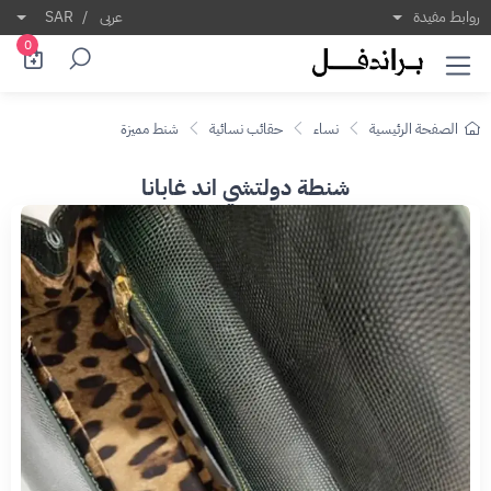
روابط مفيدة
عربى
/
SAR
0
الصفحة الرئيسية
نساء
حقائب نسائية
شنط مميزة
شنطة دولتشي اند غابانا