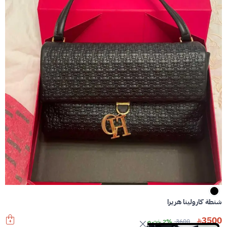
شنطة كارولينا هريرا
3500
3600
2% خصم