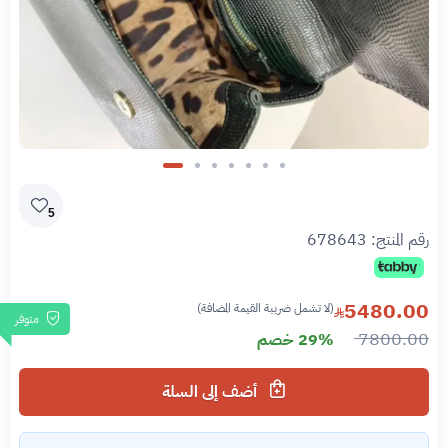
Slide 7 of 7
5
رقم المنتج:
678643
5480.00
(لا تشمل ضريبة القيمة المضافة)
متوفر
7800.00
29% خصم
أضف إلى السلة