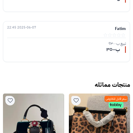
2025-06-07 22:45
Fatim
تبيع ب٣٠٠٠؟
ب٣٥٠٠
منتجات مماثله
سعر قابل للتفاوض