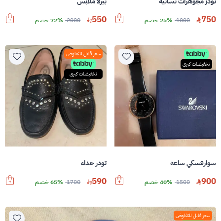
تودز مجوهرات نسائية
بيرلا ملابس
550
750
1000
25% خصم
2000
72% خصم
سعر قابل للتفاوض
تخفيضات كبرى
تخفيضات كبرى
سوارفسكي ساعة
تودز حذاء
590
900
1500
40% خصم
1700
65% خصم
سعر قابل للتفاوض