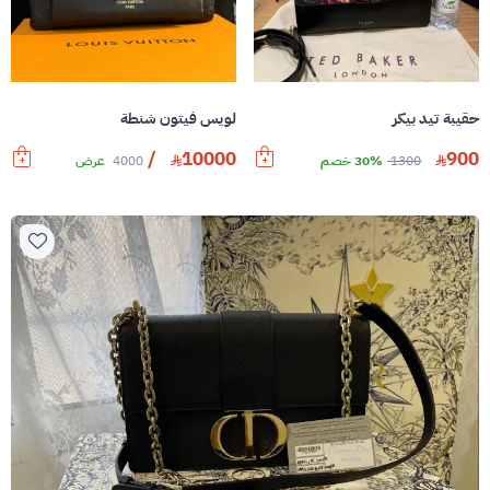
حقيبة تيد بيكر
لويس فيتون شنطة
/
10000
900
1300
30% خصم
4000
عرض