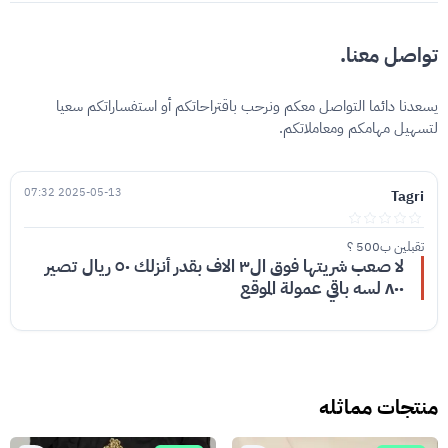
تواصل معنا.
يسعدنا دائما التواصل معكم ونرحب باقتراحاتكم أو استفساراتكم سعيا
لتسهيل مهامكم ومعاملاتكم.
2025-05-13 07:32
Tagri
تقبلين ب500 ؟
لا صعب شريتها فوق ال٣ الاف بقدر أنزلك ٥٠ ريال تصير
٨٠٠ لسه باقي عمولة الموقع
منتجات مماثله