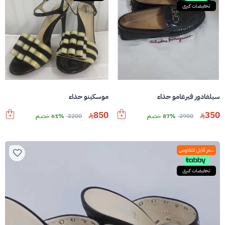
تخفيضات كبرى
سيلفادور فيرغامو حذاء
موسكينو حذاء
850
350
2900
87% خصم
2200
61% خصم
سعر قابل للتفاوض
تخفيضات كبرى