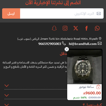
انضم إلى نشرتنا الإخبارية الآن
ارسل
Imam Turki bin Abdulaziz Road Hittin, Riyadh, الرياض (جنوب غرب)
966592905003
hi@brandfull.com
براندفل
مهمتنا هي تمديد حياة منتجاتكم بشغف الاستدامة و تقدير الصناعة
اليدويه الراقية، و نضمن لكم السريه التامة و الأمان بالدفع و البيع و
الشراء
المعلومات
ودور
لويفي حذاء
شنطة توري بورش
كعب ش
3000.00
2300.00
1150.00
روابط اضافية
5 خصم
1700.00
32% خصم
2500.00
8% خصم
3500.00
14%
كيف نعمل؟