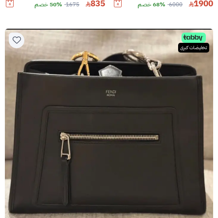
835
1900
6000
68% خصم
1675
50% خصم
تخفيضات كبرى