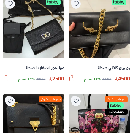
روبيرتو كافالي شنطة
دولتشي اند غابانا شنطة
2500
4500
5500
18% خصم
3300
24% خصم
سعر قابل للتفاوض
سعر قابل للتفاوض
تخفيضات كبرى