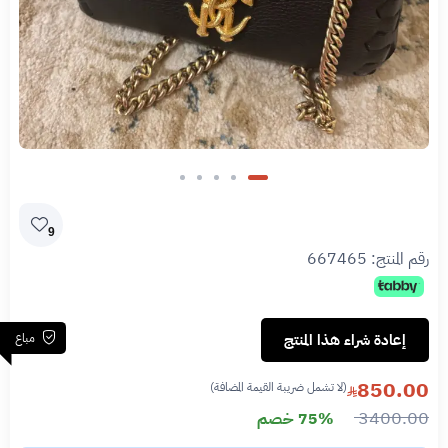
9
رقم المنتج:
667465
مباع
إعادة شراء هذا المنتج
850.00
(لا تشمل ضريبة القيمة المضافة)
3400.00
75% خصم