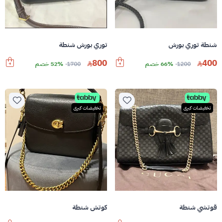
شنطة توري بورش
توري بورش شنطة
800
400
1200
66% خصم
1700
52% خصم
تخفيضات كبرى
تخفيضات كبرى
قوتشي شنطة
كوتش شنطة