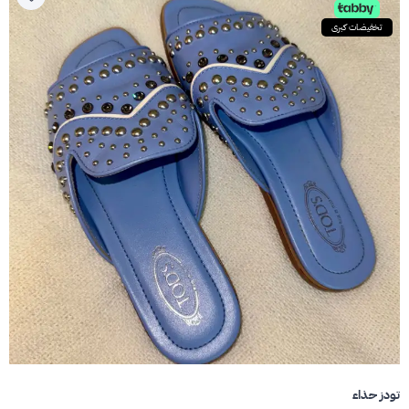
تخفيضات كبرى
تودز حذاء