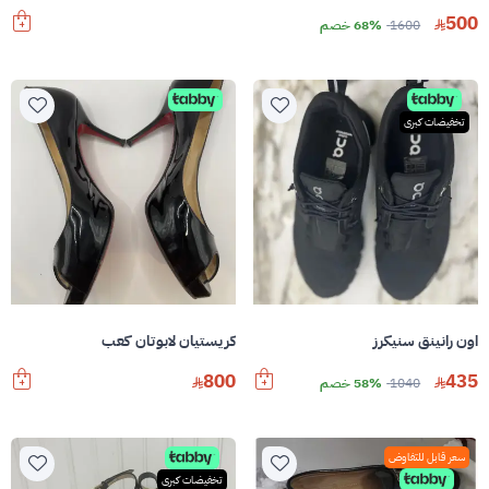
500
1600
68% خصم
تخفيضات كبرى
اون رانينق سنيكرز
كريستيان لابوتان كعب
800
435
1040
58% خصم
سعر قابل للتفاوض
تخفيضات كبرى