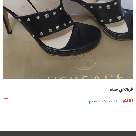
فرزاتشي حذاء
400
2700
85% خصم