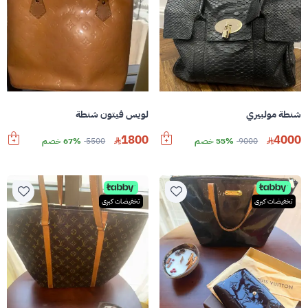
شنطة مولبيري
لويس فيتون شنطة
1800
4000
9000
55% خصم
5500
67% خصم
تخفيضات كبرى
تخفيضات كبرى