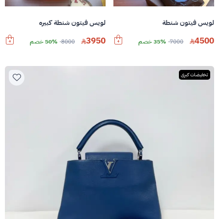
لويس فيتون شنطة
لويس فيتون شنطة كبيره
3950
4500
7000
35% خصم
8000
50% خصم
تخفيضات كبرى