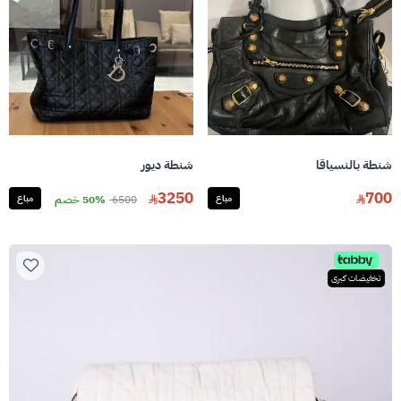
شنطة بالنسياقا
شنطة ديور
3250
700
مباع
6500
50% خصم
مباع
تخفيضات كبرى