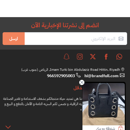
انضم إلى نشرتنا الإخبارية الآن
ارسل
Imam Turki bin Abdulaziz Road Hittin, Riyadh, الرياض (جنوب غرب)
966592905003
hi@brandfull.com
براندفل
مهمتنا هي تمديد حياة منتجاتكم بشغف الاستدامة و تقدير الصناعة
اليدويه الراقية، و نضمن لكم السريه التامة و الأمان بالدفع و البيع و
الشراء
المعلومات
شنطة شانيل
شنطة ديور
حذاء بالي