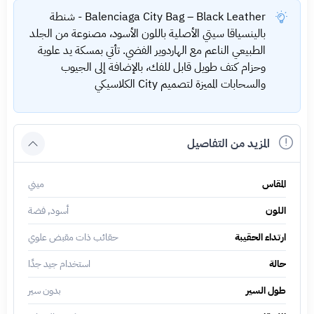
Balenciaga City Bag – Black Leather - شنطة
بالينسياقا سيتي الأصلية باللون الأسود، مصنوعة من الجلد
الطبيعي الناعم مع الهاردوير الفضي. تأتي بمسكة يد علوية
وحزام كتف طويل قابل للفك، بالإضافة إلى الجيوب
والسحابات المميزة لتصميم City الكلاسيكي
المزيد من التفاصيل
المقاس
ميني
اللون
أسود, فضة
ارتداء الحقيبة
حقائب ذات مقبض علوي
حالة
استخدام جيد جدًا
طول السير
بدون سير