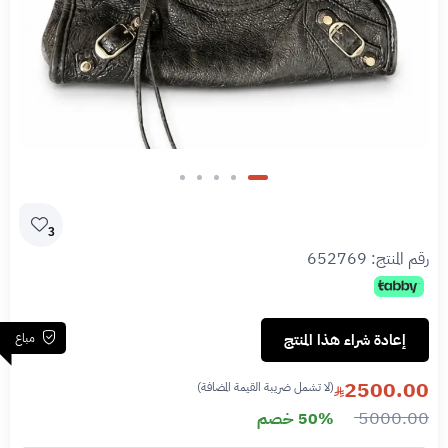
3
رقم المنتج:
652769
مباع
إعادة شراء هذا المنتج
2500.00
(لا تشمل ضريبة القيمة المضافة)
5000.00
50% خصم