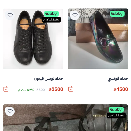
تخفيضات كبرى
حذاء قوتشي
حذاء لويس فيتون
1500
4500
3500
57% خصم
تخفيضات كبرى