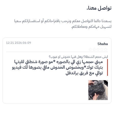
تواصل معنا.
يسعدنا دائما التواصل معكم ونرحب باقتراحاتكم أو استفساراتكم سعيا
لتسهيل مهامكم ومعاملاتكم.
2026-06-09 12:21
Shaha
ايش حجم الشنطة؟ وهل فيها خدوش او عيوب؟
ميني حجمها زي الي بالصوره *مو صورة شنطتي لقيتها
بتيك توك*وبخصوص الخدوش مافي بصورها لك فيديو
توالي مع فريق براندفل