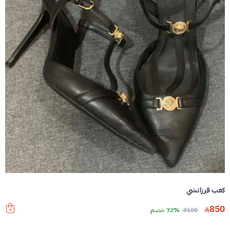
كعب فرزاتشي
850
3100
72% خصم