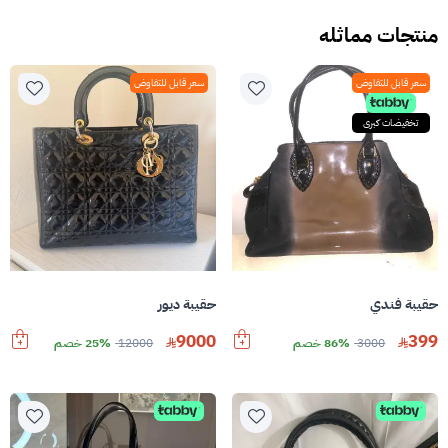
منتجات مماثله
سعر قابل للتفاوض
سعر قابل للتفاوض
تخفيضات كبرى
حقيبة فندي
حقيبة ديور
9000
399
3000
86% خصم
12000
25% خصم