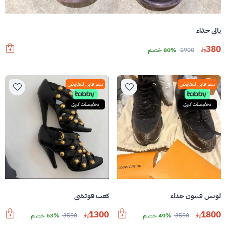
بالي حذاء
380
1900
80% خصم
سعر قابل للتفاوض
سعر قابل للتفاوض
تخفيضات كبرى
تخفيضات كبرى
لويس فيتون حذاء
كعب قوتشي
1300
1800
3550
49% خصم
3550
63% خصم