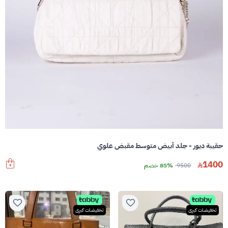
حقيبة ديور - جلد أبيض متوسط مقبض علوي
1400
9500
85% خصم
تخفيضات كبرى
تخفيضات كبرى