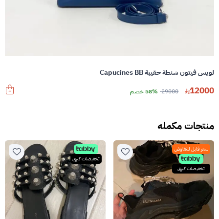
لويس فيتون شنطة حقيبة Capucines BB
12000
29000
58% خصم
منتجات مكمله
سعر قابل للتفاوض
تخفيضات كبرى
تخفيضات كبرى