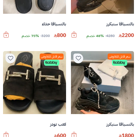
بالنسياقا سنيكرز
بالنسياقا حذاء
800
2200
4280
48% خصم
3200
75% خصم
سعر قابل للتفاوض
سعر قابل للتفاوض
بالنسياقا سنيكرز
كعب تودز
600
1800