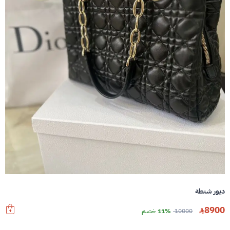
ديور شنطة
8900
10000
11% خصم