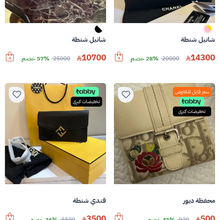
شانيل شنطة
شانيل شنطة
10700
14300
20000
28% خصم
25000
57% خصم
سعر قابل للتفاوض
تخفيضات كبرى
تخفيضات كبرى
محفظة ديور
فندي شنطة
3500
500
920
45% خصم
5500
36% خصم