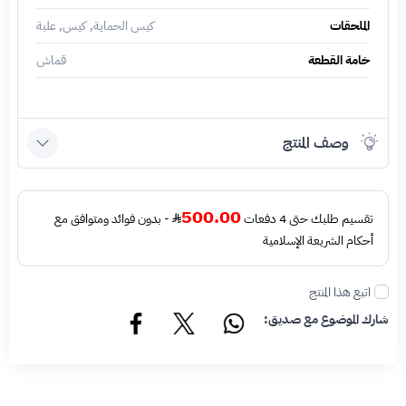
الملحقات
كيس الحماية, كيس, علبة
خامة القطعة
قماش
وصف المنتج
500.00
تقسيم طلبك حتى 4 دفعات
- بدون فوائد ومتوافق مع
أحكام الشريعة الإسلامية
اتبع هذا المنتج
شارك الموضوع مع صديق: