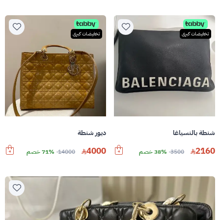
تخفيضات كبرى
تخفيضات كبرى
شنطة بالنسياغا
ديور شنطة
4000
2160
3500
38% خصم
14000
71% خصم