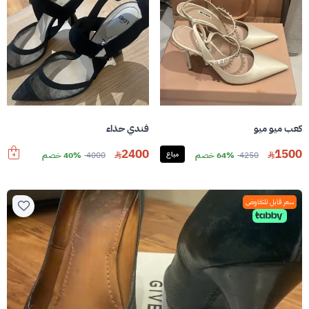
كعب ميو ميو
فندي حذاء
2400
1500
4250
64% خصم
مباع
4000
40% خصم
سعر قابل للتفاوض