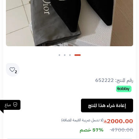
2
رقم المنتج:
652222
مباع
إعادة شراء هذا المنتج
2000.00
(لا تشمل ضريبة القيمة المضافة)
4700.00
57% خصم