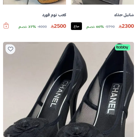
شانيل حذاء
كعب توم فورد
2500
2300
5790
60% خصم
مباع
4000
37% خصم