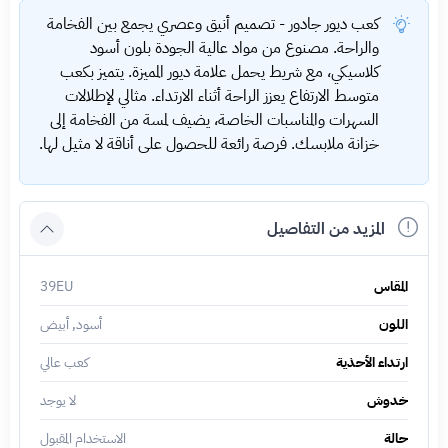
كعب ديور جادور - تصميم أنيق وعصري يجمع بين الفخامة
والراحة. مصنوع من مواد عالية الجودة بلون أسود
كلاسيكي، مع شريط يحمل علامة ديور المميزة. يتميز بكعب
متوسط الارتفاع يعزز الراحة أثناء الارتداء. مثالي لإطلالات
السهرات والمناسبات الخاصة، يضيف لمسة من الفخامة إلى
خزانة ملابسك. فرصة رائعة للحصول على أناقة لا مثيل لها.
المزيد من التفاصيل
المقاس
39EU
اللون
أسود, أبيض
ارتداء الأحذية
كعب عالي
خدوش
لا يوجد
حالة
الاستخدام المقبول