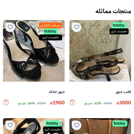
منتجات مماثله
سعر قابل للتفاوض
تخفيضات كبرى
تخفيضات كبرى
كعب ديور
ديور حذاء
1900
3000
4500
33% خصم
3000
36% خصم
تخفيضات كبرى