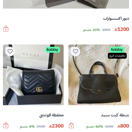
ديور اكسسوارات
1200
1800
33% خصم
تخفيضات كبرى
شنطة كيت سبيد
محفظة قوتشي
2300
800
2000
60% خصم
2500
8% خصم