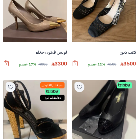
كعب ديور
لويس فيتون حذاء
3300
3500
4500
22% خصم
4000
17% خصم
سعر قابل للتفاوض
تخفيضات كبرى