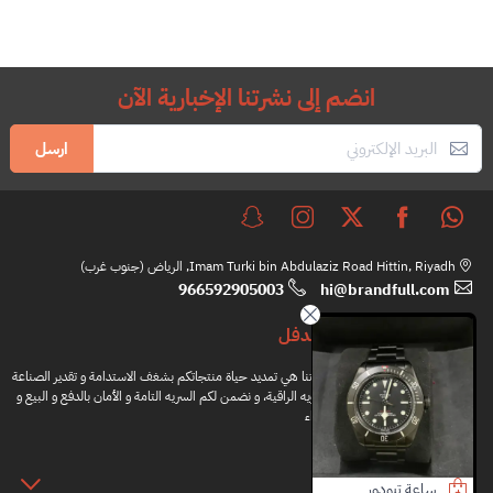
انضم إلى نشرتنا الإخبارية الآن
ارسل
Imam Turki bin Abdulaziz Road Hittin, Riyadh, الرياض (جنوب غرب)
966592905003
hi@brandfull.com
براندفل
مهمتنا هي تمديد حياة منتجاتكم بشغف الاستدامة و تقدير الصناعة
اليدويه الراقية، و نضمن لكم السريه التامة و الأمان بالدفع و البيع و
الشراء
المعلومات
ساعة تيودور
لويفي حذاء