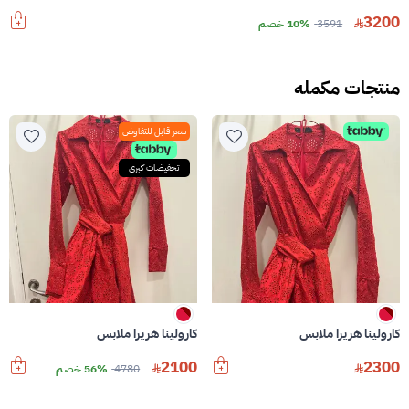
3200
3591
10% خصم
منتجات مكمله
سعر قابل للتفاوض
تخفيضات كبرى
كارولينا هريرا ملابس
كارولينا هريرا ملابس
2100
2300
4780
56% خصم