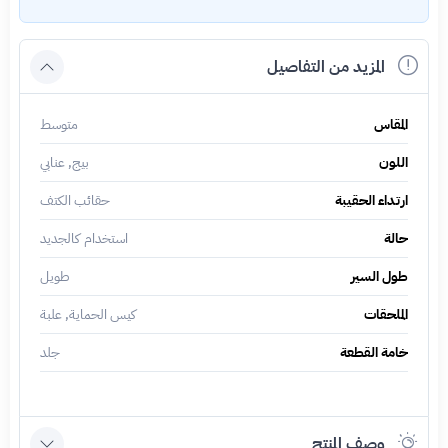
المزيد من التفاصيل
المقاس
متوسط
اللون
بيج, عنابي
ارتداء الحقيبة
حقائب الكتف
حالة
استخدام كالجديد
طول السير
طويل
الملحقات
كيس الحماية, علبة
خامة القطعة
جلد
وصف المنتج