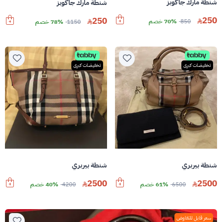
شنطة مارك جاكوبز
شنطة مارك جاكوبز
250
250
850
70% خصم
1150
78% خصم
تخفيضات كبرى
تخفيضات كبرى
شنطة بيربري
شنطة بيربري
2500
2500
6500
61% خصم
4200
40% خصم
سعر قابل للتفاوض