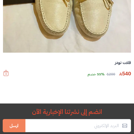
فلات تودز
540
1200
55% خصم
انضم إلى نشرتنا الإخبارية الآن
ارسل