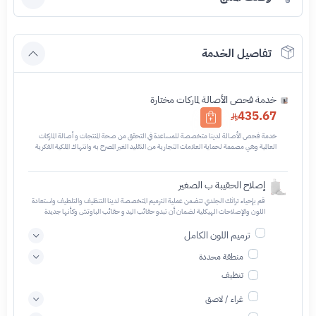
تفاصيل الخدمة
خدمة فحص الأصالة لماركات مختارة
435.67
خدمة فحص الأصالة لدينا متخصصة للمساعدة في التحقق من صحة المنتجات و أصالة الماركات
العالمية وهي مصممة لحماية العلامات التجارية من التقليد الغير المصرح به وانتهاك الملكية الفكرية
نحن نستخدم تقنيات مختلفة للتأكد من أن المنتجات التي تحمل اسم العلامة التجارية أو شعارها
أصلية وليست مقلدة أو غير مصرح بها - نتائج الفحص قد تكون أصليه او غير اصليه او لايمكن تأكيد
أصالة القطعه وتعني غير أصليه - قبل طلب الخدمه يرجى التحقق من وجود رقم تسلسلي داخلي
إصلاح الحقيبة ب الصغير
في القطعه
قم بإحياء تراثك الجلدي تتضمن عملية الترميم المتخصصة لدينا التنظيف والتلطيف واستعادة
اللون والإصلاحات الهيكلية لضمان أن تبدو حقائب اليد و حقائب الباوتش وكأنها جديدة
ترميم اللون الكامل
منطقة محددة
تنظيف
غراء / لاصق