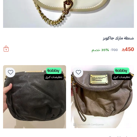
شنطة مارك جاكوبز
450
700
35% خصم
تخفيضات كبرى
تخفيضات كبرى