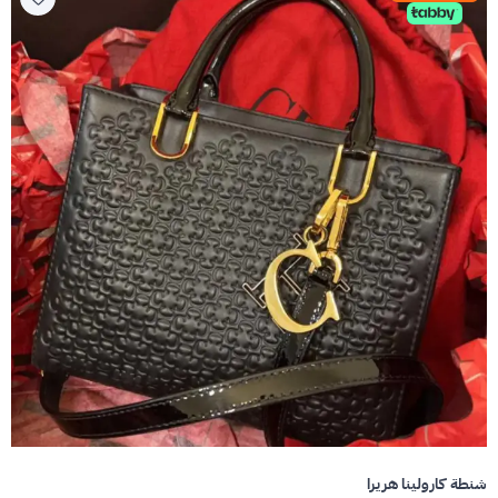
شنطة كارولينا هريرا