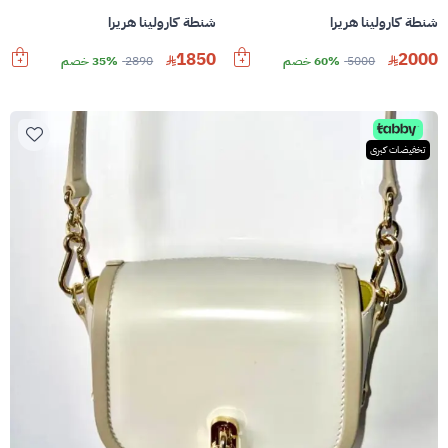
شنطة كارولينا هريرا
شنطة كارولينا هريرا
1850
2000
5000
60% خصم
2890
35% خصم
تخفيضات كبرى