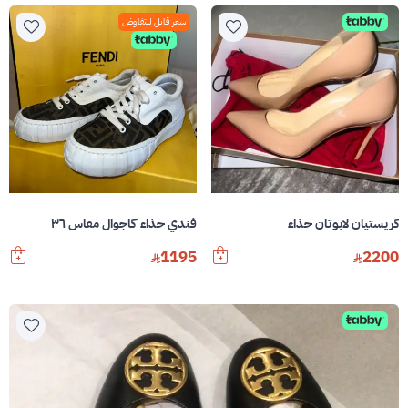
سعر قابل للتفاوض
كريستيان لابوتان حذاء
فندي حذاء كاجوال مقاس ٣٦
1195
2200