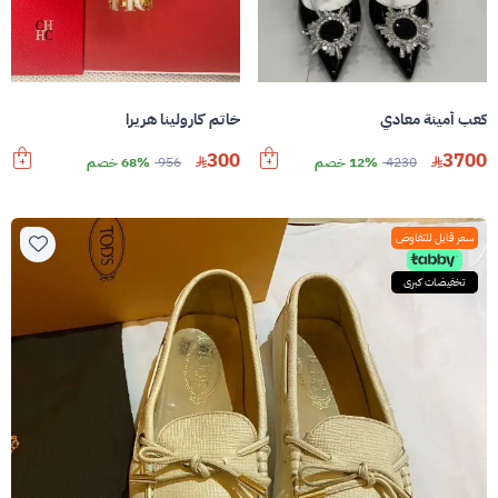
كعب أمينة معادي
خاتم كارولينا هريرا
300
3700
4230
12% خصم
956
68% خصم
سعر قابل للتفاوض
تخفيضات كبرى