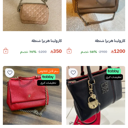
كارولينا هريرا شنطة
كارولينا هريرا شنطة
350
1200
2900
58% خصم
1200
70% خصم
سعر قابل للتفاوض
تخفيضات كبرى
تخفيضات كبرى