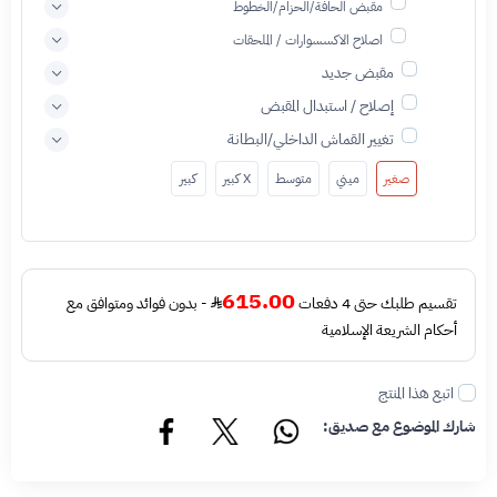
مقبض الحافة/الحزام/الخطوط
اصلاح الاكسسوارات / الملحقات
مقبض جديد
إصلاح / استبدال المقبض
تغيير القماش الداخلي/البطانة
صغير
ميني
متوسط
X كبير
كبير
615.00
تقسيم طلبك حتى 4 دفعات
- بدون فوائد ومتوافق مع
أحكام الشريعة الإسلامية
اتبع هذا المنتج
شارك الموضوع مع صديق: