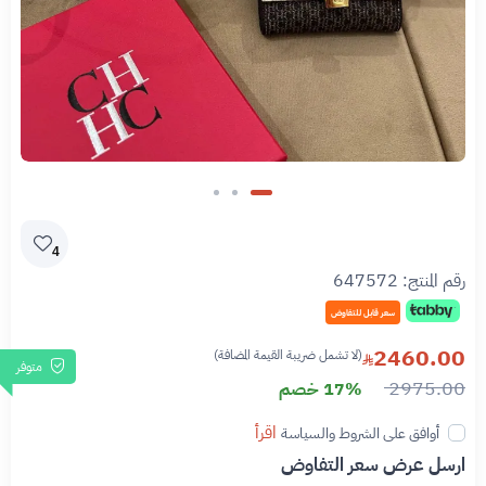
4
رقم المنتج:
647572
سعر قابل للتفاوض
2460.00
(لا تشمل ضريبة القيمة المضافة)
متوفر
2975.00
17% خصم
اقرأ
أوافق على الشروط والسياسة
ارسل عرض سعر التفاوض