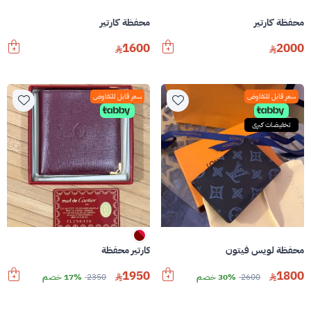
محفظة كارتير
محفظة كارتير
1600
2000
سعر قابل للتفاوض
سعر قابل للتفاوض
تخفيضات كبرى
محفظة لويس فيتون
كارتير محفظة
1950
1800
2600
30% خصم
2350
17% خصم