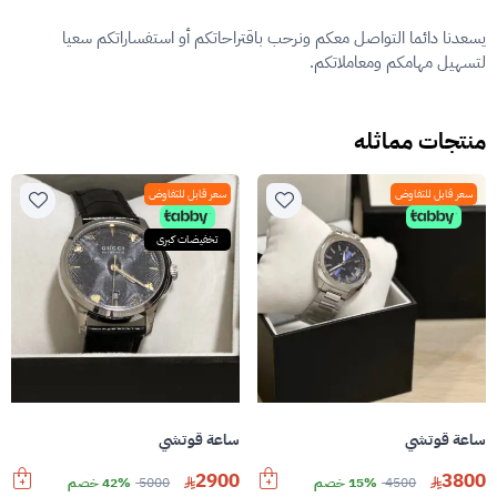
يسعدنا دائما التواصل معكم ونرحب باقتراحاتكم أو استفساراتكم سعيا
لتسهيل مهامكم ومعاملاتكم.
منتجات مماثله
سعر قابل للتفاوض
سعر قابل للتفاوض
تخفيضات كبرى
ساعة قوتشي
ساعة قوتشي
2900
3800
4500
15% خصم
5000
42% خصم