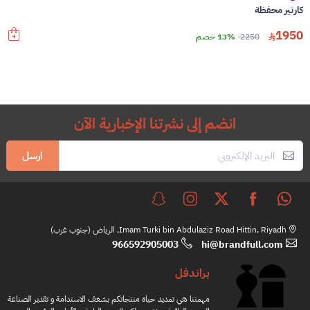
كارتير محفظة
1950
2250
13% خصم
انضم إلى نشرتنا الإخبارية الآن
ارسل
Imam Turki bin Abdulaziz Road Hittin, Riyadh, الرياض (جنوب غرب)
966592905003
hi@brandfull.com
براندفل
مهمتنا هي تمديد حياة منتجاتكم بشغف الاستدامة و تقدير الصناعة