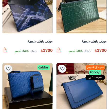
مونت بلانك شنطة
مونت بلانك شنطة
1700
1700
3400
50% خصم
2595
34% خصم
سعر قابل للتفاوض
تخفيضات كبرى