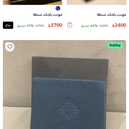
مونت بلانك شنطة
مونت بلانك شنطة
1700
2400
6200
61% خصم
2700
37% خصم
مباع