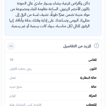
داكن وأقراص فرعية بيضاء، وسوار جلدي عالي الجودة
باللون الأخضر الزيتوني. الساعة مقاومة للماء ومصنوعة من
مواد متينة تضمن عمرًا طويلًا. تضيف لمسة من الرقي إلى
مظهرك اليومي وتساعدك على إدارة وقتك بدقة وأناقة. إنها
الرفيق المثالي لكل مناسبة، سواء كانت رسمية أو غير رسمية.
المزيد من التفاصيل
المقاس
38
اللون
زيتي, متعدد الالوان
حالة البطارية
تعمل
حالة
منتج جديد
الحركة
كوارتز
الملحقات
فاتورة, كيس الحماية, علبة