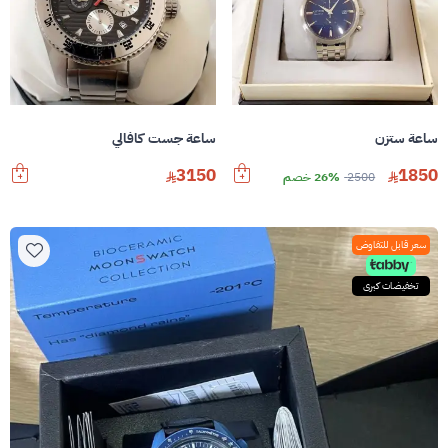
ساعة ستزن
ساعة جست كافالي
3150
1850
2500
26% خصم
سعر قابل للتفاوض
تخفيضات كبرى