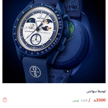
اوميغا سواتش
/
3500
1200
عرض