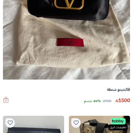
فالنتينو شنطة
1500
2900
48% خصم
تخفيضات كبرى