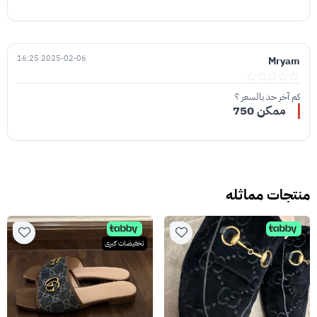
2025-02-06 16:25
Mryam
كم آخر حد بالسعر ؟
ممكن 750
منتجات مماثله
تخفيضات كبرى