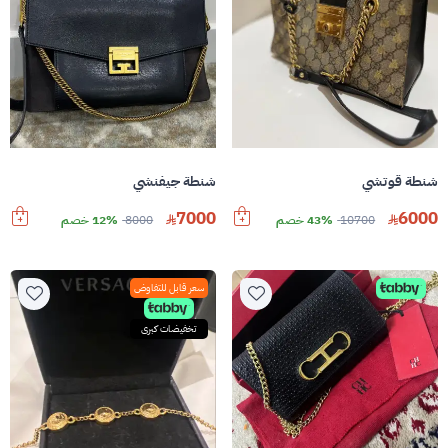
شنطة قوتشي
شنطة جيفنشي
7000
6000
10700
43% خصم
8000
12% خصم
سعر قابل للتفاوض
تخفيضات كبرى