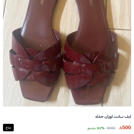
ايف سانت لوران حذاء
500
3000
83% خصم
مباع