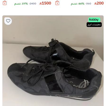
1500
200
360
44% خصم
2400
37% خصم
تخفيضات كبرى