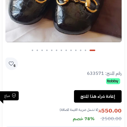
6
رقم المنتج:
633571
مباع
إعادة شراء هذا المنتج
550.00
(لا تشمل ضريبة القيمة المضافة)
2500.00
78% خصم