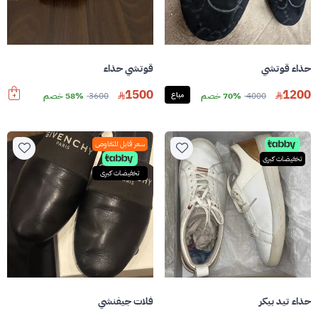
حذاء قوتشي
قوتشي حذاء
1500
1200
4000
70% خصم
مباع
3600
58% خصم
سعر قابل للتفاوض
تخفيضات كبرى
تخفيضات كبرى
حذاء تيد بيكر
فلات جيفنشي