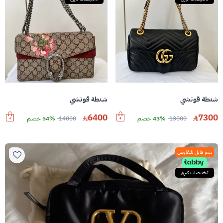
شنطة قوتشي
شنطة قوتشي
6400
7300
13000
43% خصم
14000
54% خصم
سعر قابل للتفاوض
تخفيضات كبرى