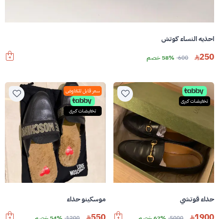
احذيه النساء كوتش
250
600
58% خصم
سعر قابل للتفاوض
تخفيضات كبرى
تخفيضات كبرى
حذاء قوتشي
موسكينو حذاء
550
1900
5000
62% خصم
1200
54% خصم