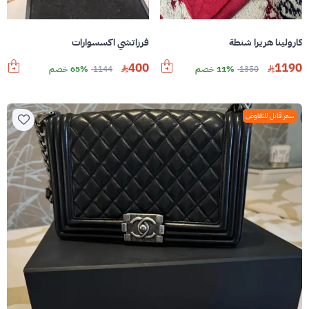
كارولينا هريرا شنطة
فرزاتشي اكسسوارات
400
1190
1350
11% خصم
1144
65% خصم
سعر قابل للتفاوض