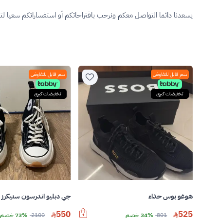
يسعدنا دائما التواصل معكم ونرحب باقتراحاتكم أو استفساراتكم سعيا ل
سعر قابل للتفاوض
سعر قابل للتفاوض
تخفيضات كبرى
تخفيضات كبرى
هوغو بوس حذاء
جي دبليو اندرسون سنيكرز
550
525
801
34% خصم
2100
73% خصم