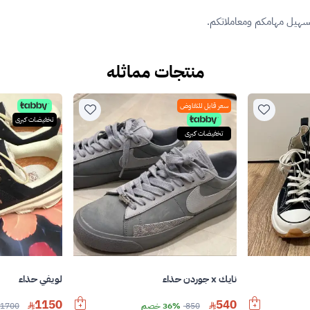
تسهيل مهامكم ومعاملاتكم.
منتجات مماثله
سعر قابل للتفاوض
تخفيضات كبرى
تخفيضات كبرى
نايك x جوردن حذاء
لويفي حذاء
1150
540
850
36% خصم
1700