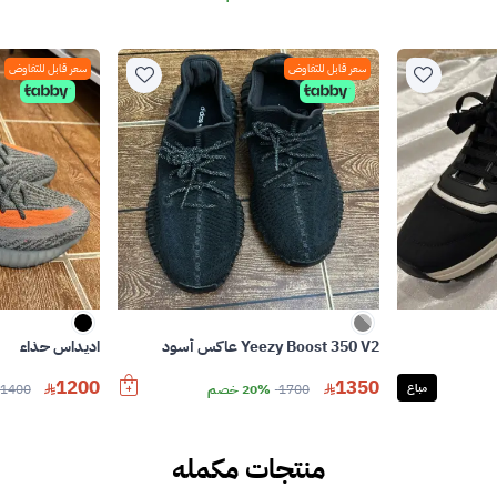
سعر قابل للتفاوض
سعر قابل للتفاوض
Yeezy Boost 350 V2 عاكس أسود
اديداس حذاء
1200
1350
مباع
1700
20% خصم
1400
منتجات مكمله