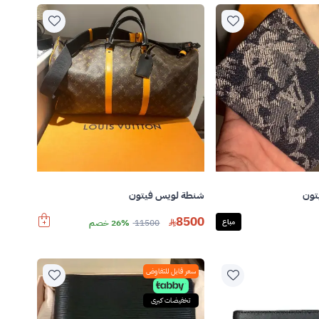
تون
شنطة لويس فيتون
8500
مباع
11500
26% خصم
سعر قابل للتفاوض
تخفيضات كبرى