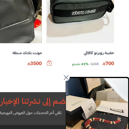
حقيبة روبرتو كافالي
مونت بلانك شنطة
3500
700
1200
41% خصم
انضم إلى نشرتنا الإخباري
تلقي آخر التحديثات حول العروض الترويجية ل