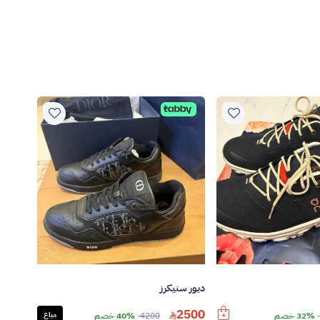
ديور سنيكرز
2500
32% خصم
4200
40% خصم
مباع