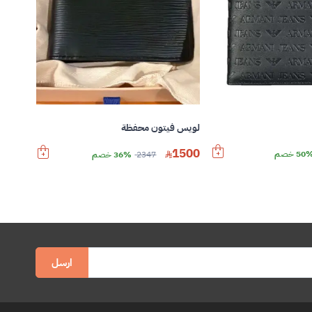
لويس فيتون محفظة
1500
50 خصم
2347
36% خصم
ارسل