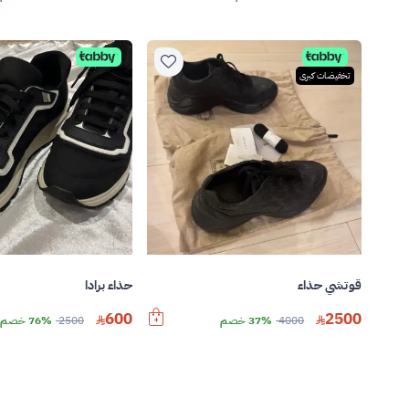
تخفيضات كبرى
قوتشي حذاء
حذاء برادا
600
2500
4000
37% خصم
2500
76% خصم