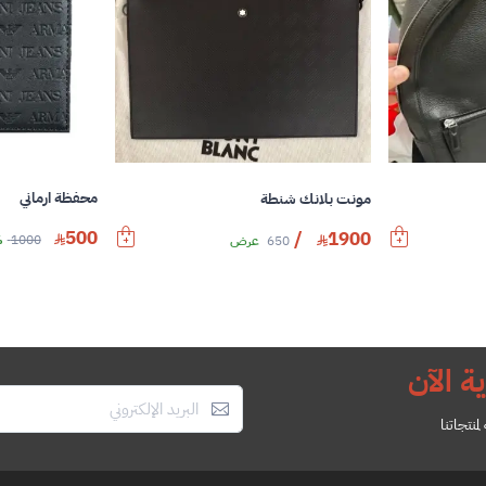
محفظة ارماني
مونت بلانك شنطة
500
/
1900
1000
%
650
عرض
ة الآن
منتجاتنا