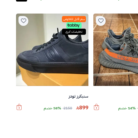
سعر قابل للتفاوض
تخفيضات كبرى
سنيكرز تودز
899
14% خصم
2150
58% خصم