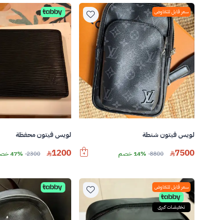
سعر قابل للتفاوض
لويس فيتون شنطة
لويس فيتون محفظة
1200
7500
8800
14% خصم
2300
47% خصم
سعر قابل للتفاوض
تخفيضات كبرى