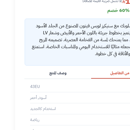
1
(لا تشمل ضريبة القيمة المضافة)
60% خصم
أسلوبك مع سنيكرز لويس فيتون المصنوع من الجلد الأسود
الفاخر. يتميز بخطوط جريئة باللون الأحمر والأبيض وشعار LV
، مما يمنحك لمسة من الفخامة العصرية. تصميمه المريح
يجعله مثاليًا للاستخدام اليومي والمناسبات الخاصة. استمتع
والأناقة في كل خطوة.
 من التفاصيل
وصف المنتج
43EU
أسود, أحمر
استخدام كالجديد
رياضة