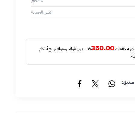
مسطح
كيس الحماية
350.00
فعات
- بدون فوائد ومتوافق مع أحكام
ية
 صديق: