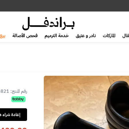
ال
الماركات
نادر و عتيق
خدمة الترميم
فحص الأصالة
بيع 
رقم المنتج:
8821
إعادة شراء هذ