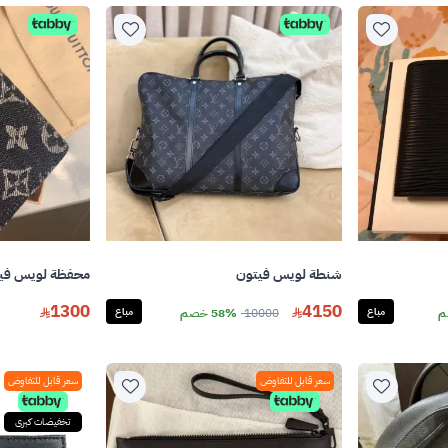
شنطة لويس فيتون
محفظة لويس في
1300
4150
مباع
10000
58% خصم
مباع
سعر قابل للتفاوض
سعر قابل للتفاوض
تخفيضات كبرى