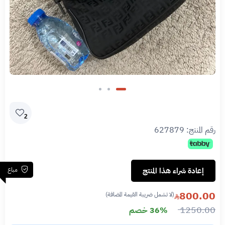
2
رقم المنتج:
627879
مباع
إعادة شراء هذا المنتج
800.00
(لا تشمل ضريبة القيمة المضافة)
1250.00
36% خصم