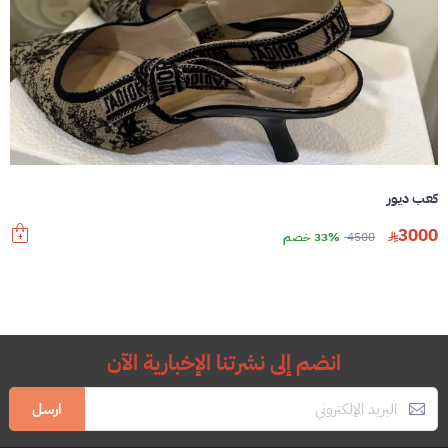
كعب ديور
3000
4500
33% خصم
انضم إلى نشرتنا الإخبارية الآن
ارسل