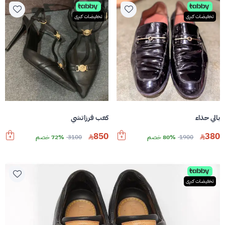
تخفيضات كبرى
تخفيضات كبرى
بالي حذاء
كعب فرزاتشي
850
380
1900
80% خصم
3100
72% خصم
تخفيضات كبرى