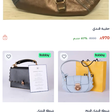
حقيبة فندي
970
8000
87% خصم
شنطة فندي فنتج
شنطة فندي