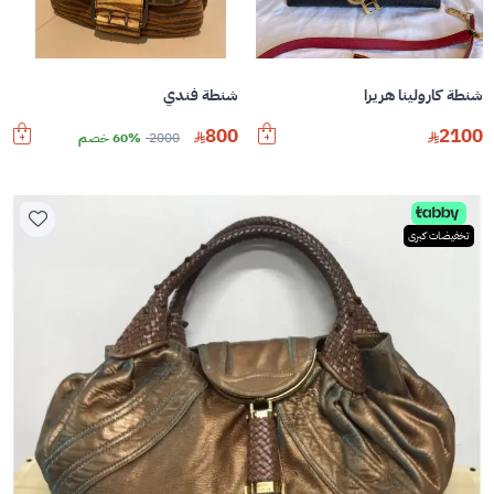
شنطة كارولينا هريرا
شنطة فندي
800
2100
2000
60% خصم
تخفيضات كبرى