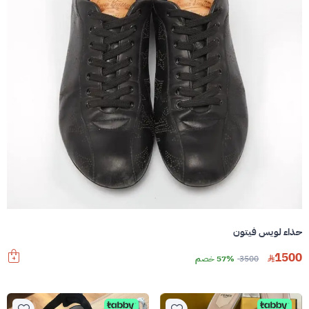
حذاء لويس فيتون
1500
3500
57% خصم