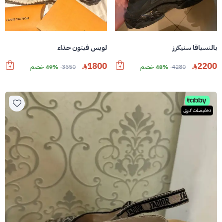
بالنسياقا سنيكرز
لويس فيتون حذاء
1800
2200
4280
48% خصم
3550
49% خصم
تخفيضات كبرى