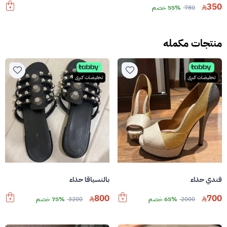
350
780
55% خصم
منتجات مكمله
تخفيضات كبرى
تخفيضات كبرى
فندي حذاء
بالنسياقا حذاء
800
700
2000
65% خصم
3200
75% خصم