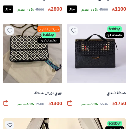
2800
1100
5000
78% خصم
مباع
5000
43% خصم
مباع
سعر قابل للتفاوض
تخفيضات كبرى
تخفيضات كبرى
شنطة فندي
توري بورش شنطة
1300
1750
5536
68% خصم
2500
48% خصم