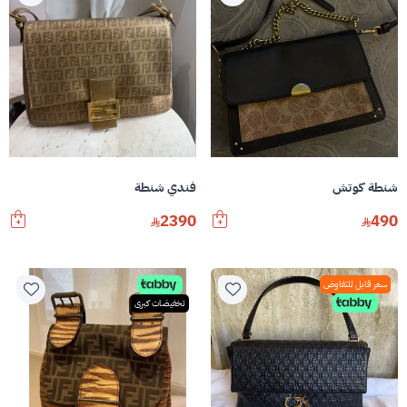
شنطة كوتش
فندي شنطة
2390
490
سعر قابل للتفاوض
تخفيضات كبرى