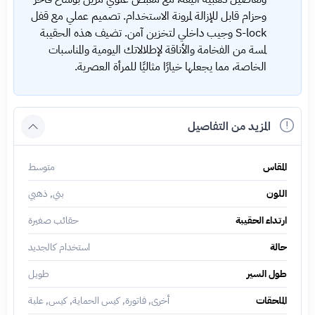
وحزام قابل للإزالة لمرونة الاستخدام. تصميم عملي مع قفل
S-lock وجيب داخلي لتخزين آمن. تضيف هذه الحقيبة
لمسة من الفخامة والأناقة لإطلالاتك اليومية والمناسبات
الخاصة، مما يجعلها خيارًا مثاليًا للمرأة العصرية.
المزيد من التفاصيل
المقاس
متوسط
اللون
بني, ذهبي
ارتداء الحقيبة
حقائب صغيرة
حالة
استخدام كالجديد
طول السير
طويل
الملحقات
أخرى, فاتورة, كيس الحماية, كيس, علبة