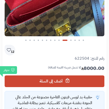
Slide 5 of 14
12
رقم المنتج:
622504
8000.00
(لا تشمل ضريبة القيمة المضافة)
متوفر
أضف إلى السلة
حقيبة يد لويس فيتون الفاخرة مصنوعة من الجلد عالي
الجودة بنقشة مربعات كلاسيكية. تتميز ببطانة قماشية
وتفاصيل ذهبية أنيقة، مع مقبض علوي مزين بوشاح فاخر