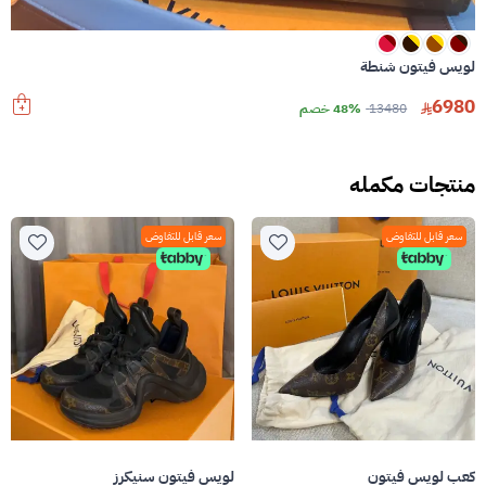
لويس فيتون شنطة
6980
13480
48% خصم
منتجات مكمله
سعر قابل للتفاوض
سعر قابل للتفاوض
كعب لويس فيتون
لويس فيتون سنيكرز