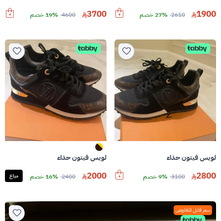
3700
1900
2610
27% خصم
4600
19% خصم
لويس فيتون حذاء
لويس فيتون حذاء
2000
2800
3100
9% خصم
2400
16% خصم
مباع
سعر قابل للتفاوض