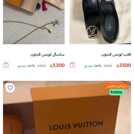
كعب لويس فيتون
سلسال لويس فيتون
1300
3500
4900
28% خصم
2300
43% خصم
سعر قابل للتفاوض