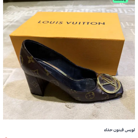
لويس فيتون حذاء