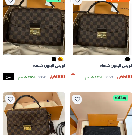
لويس فيتون شنطة
لويس فيتون شنطة
6000
6500
8350
22% خصم
8350
28% خصم
مباع