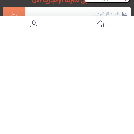
انضم إلى نشرتنا الإخبارية الآن
Slide 3 of 8
ارسل
Imam Turki bin Abdulaziz Road Hittin, Riyadh, الرياض (جنوب غرب)
966592905003
hi@brandfull.com
براندفل
مهمتنا هي تمديد حياة منتجاتكم بشغف الاستدامة و تقدير الصناعة
اليدويه الراقية، و نضمن لكم السريه التامة و الأمان بالدفع و البيع و
الشراء
المعلومات
روابط اضافية
كيف نعمل؟