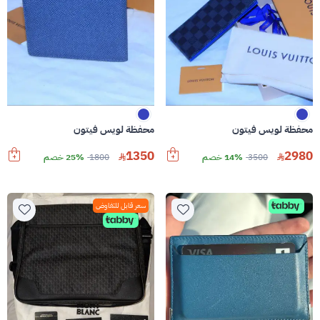
محفظة لويس فيتون
محفظة لويس فيتون
1350
2980
3500
14% خصم
1800
25% خصم
سعر قابل للتفاوض