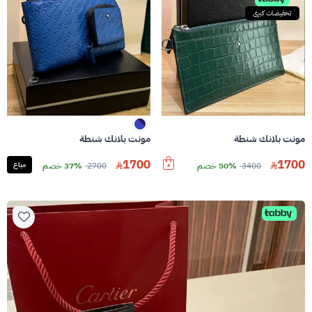
تخفيضات كبرى
مونت بلانك شنطة
مونت بلانك شنطة
1700
1700
3400
50% خصم
2700
37% خصم
مباع