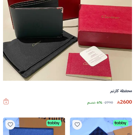
محفظة كارتير
2600
2790
6% خصم