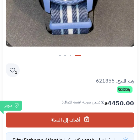
1
رقم المنتج:
621855
4450.00
(لا تشمل ضريبة القيمة المضافة)
متوفر
أضف إلى السلة