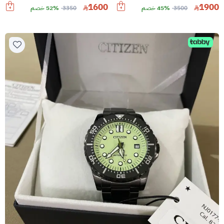
1600
1900
3500
45% خصم
3350
52% خصم