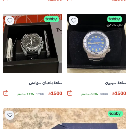
تخفيضات كبرى
ساعة سيتيزن
ساعة بلانبان سواتش
1500
1500
4800
68% خصم
1700
11% خصم