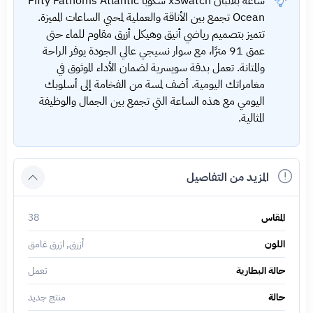
ساعة بلانبان xSwatch سكوبا Fifty Fathoms Atlantic
Ocean تجمع بين الأناقة والعملية لمحبي الساعات المميزة.
تتميز بتصميم رياضي أنيق وهيكل أزرق مقاوم للماء حتى
عمق 91 مترًا، مع سوار نسيجي عالي الجودة يوفر الراحة
والمتانة. تعمل بدقة سويسرية لضمان الأداء الموثوق في
مغامراتك اليومية. أضف لمسة من الفخامة إلى أسلوبك
اليومي مع هذه الساعة التي تجمع بين الجمال والوظيفة
المثالية.
المزيد من التفاصيل
المقاس
38
اللون
أزرق, ازرق غامق
حالة البطارية
تعمل
حالة
منتج جديد