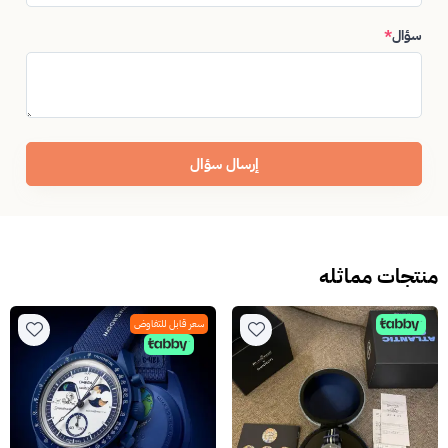
سؤال
*
إرسال سؤال
منتجات مماثله
سعر قابل للتفاوض