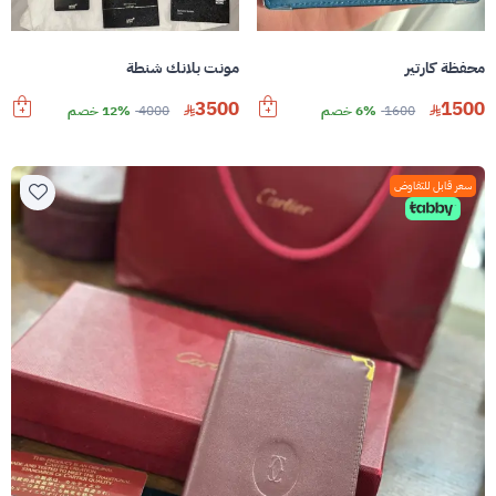
محفظة كارتير
مونت بلانك شنطة
3500
1500
1600
6% خصم
4000
12% خصم
سعر قابل للتفاوض