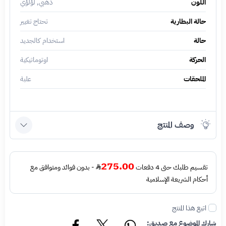
اللون
ذهبي, لؤلؤي
حالة البطارية
تحتاج تغيير
حالة
استخدام كالجديد
الحركة
اوتوماتيكية
الملحقات
علبة
وصف المنتج
275.00
تقسيم طلبك حتى 4 دفعات
- بدون فوائد ومتوافق مع
أحكام الشريعة الإسلامية
اتبع هذا المنتج
شارك الموضوع مع صديق: