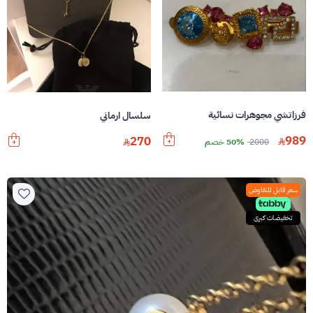
فرزاتشي مجوهرات نسائية
سلسال ارماني
989
270
2000
50% خصم
سعر قابل للتفاوض
تخفيضات كبرى