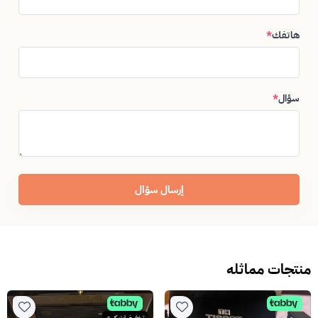
هاتفك
*
سؤال
*
إرسال سؤال
منتجات مماثله
تخفيضات كبرى