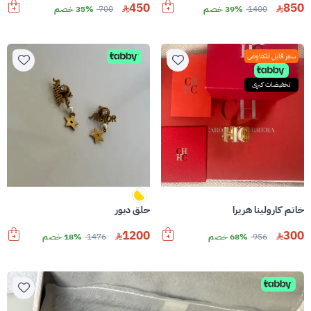
450
850
1400
39% خصم
700
35% خصم
سعر قابل للتفاوض
تخفيضات كبرى
خاتم كارولينا هريرا
حلق ديور
1200
300
956
68% خصم
1476
18% خصم