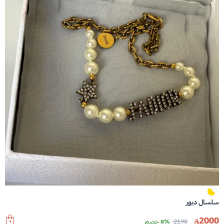
سلسال ديور
2000
2190
8% خصم