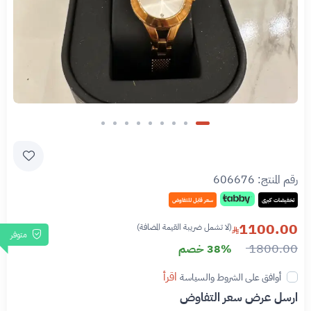
رقم المنتج:
606676
تخفيضات كبرى
سعر قابل للتفاوض
1100.00
(لا تشمل ضريبة القيمة المضافة)
متوفر
1800.00
38% خصم
اقرأ
أوافق على الشروط والسياسة
ارسل عرض سعر التفاوض