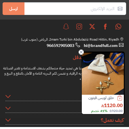
ارسل
Imam Turki bin Abdulaziz Road Hittin, Riyadh, الرياض (جنوب غرب)
966592905003
hi@brandfull.com
براندفل
مهمتنا هي تمديد حياة منتجاتكم بشغف الاستدامة و تقدير الصناعة
اليدويه الراقية، و نضمن لكم السريه التامة و الأمان بالدفع و البيع و
الشراء
المعلومات
اسوارة كارتير
سلسال فان كليف اند آربلز
اسوارة روبيرتو كوين
12100.00
4150.00
3000.00
روابط اضافية
7800.00
61% خصم
6100.00
31% خصم
كيف نعمل؟