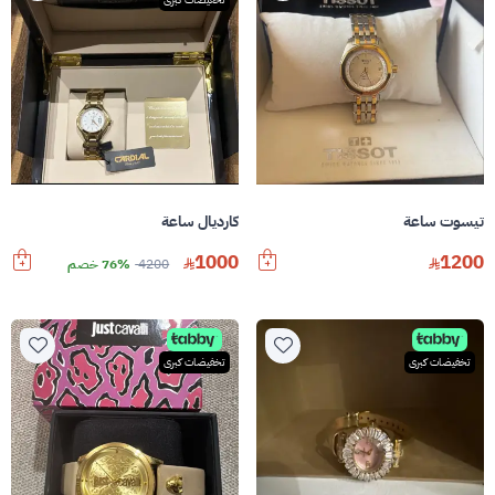
تيسوت ساعة
كارديال ساعة
1000
1200
4200
76% خصم
تخفيضات كبرى
تخفيضات كبرى