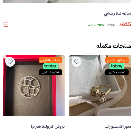
ساعه نينا ريتشي
615
2900
78% خصم
منتجات مكمله
سعر قابل للتفاوض
سعر قابل للتفاوض
تخفيضات كبرى
تخفيضات كبرى
ديور اكسسوارات
بروش كارولينا هيريرا