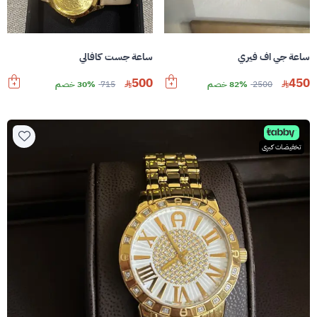
ساعة جي اف فيري
ساعة جست كافالي
500
450
2500
82% خصم
715
30% خصم
تخفيضات كبرى