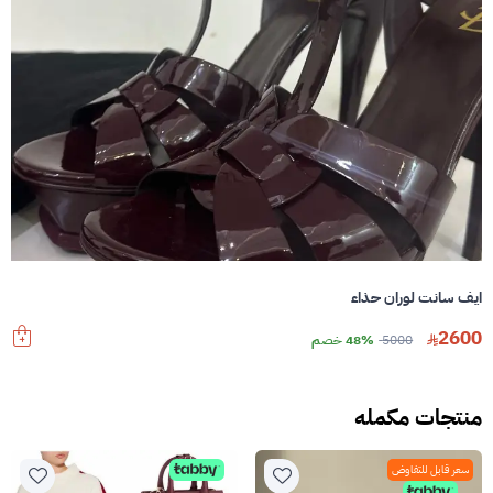
ايف سانت لوران حذاء
2600
5000
48% خصم
منتجات مكمله
سعر قابل للتفاوض