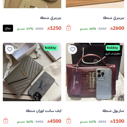
بيربيري شنطة
بيربيري شنطة
1250
2600
3250
20% خصم
2000
37% خصم
مباع
تخفيضات كبرى
شاريول شنطة
ايف سانت لوران شنطة
4500
1100
2835
61% خصم
5400
16% خصم