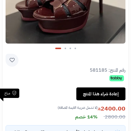
Slide 4 of 4
رقم المنتج:
581185
مباع
إعادة شراء هذا المنتج
2400.00
(لا تشمل ضريبة القيمة المضافة)
2800.00
14% خصم