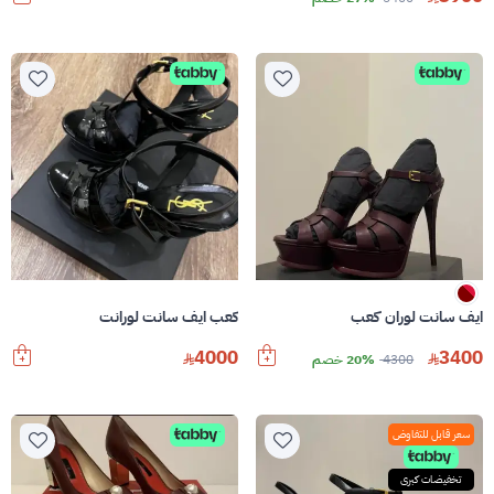
ايف سانت لوران كعب
كعب ايف سانت لورانت
4000
3400
4300
20% خصم
سعر قابل للتفاوض
تخفيضات كبرى