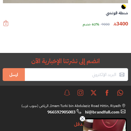
شنطة قوتشي
3400
9000
62% خصم
انضم إلى نشرتنا الإخبارية الآن
ارسل
Imam Turki bin Abdulaziz Road Hittin, Riyadh, الرياض (جنوب غرب)
966592905003
hi@brandfull.com
براندفل