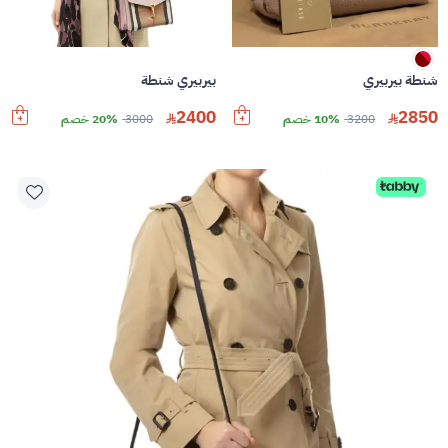
شنطة بيربيري
بيربيري شنطة
2400
2850
3200
10% خصم
3000
20% خصم