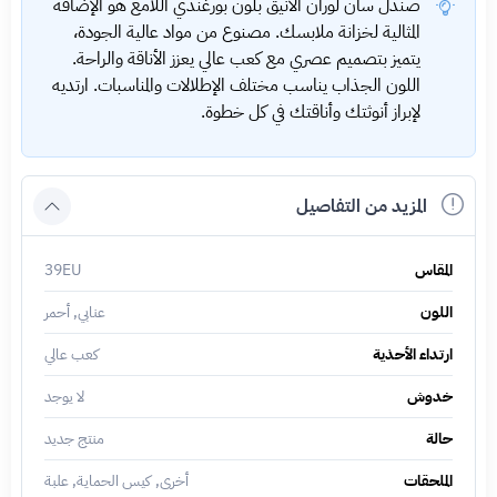
صندل سان لوران الأنيق بلون بورغندي اللامع هو الإضافة
المثالية لخزانة ملابسك. مصنوع من مواد عالية الجودة،
يتميز بتصميم عصري مع كعب عالي يعزز الأناقة والراحة.
اللون الجذاب يناسب مختلف الإطلالات والمناسبات. ارتديه
لإبراز أنوثتك وأناقتك في كل خطوة.
المزيد من التفاصيل
المقاس
39EU
اللون
عنابي, أحمر
ارتداء الأحذية
كعب عالي
خدوش
لا يوجد
حالة
منتج جديد
الملحقات
أخرى, كيس الحماية, علبة