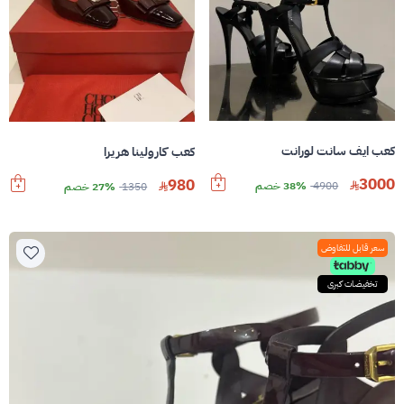
كعب ايف سانت لورانت
كعب كارولينا هريرا
3000
980
4900
38% خصم
1350
27% خصم
سعر قابل للتفاوض
تخفيضات كبرى