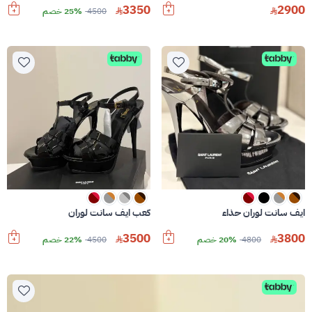
3350
2900
4500
25% خصم
ايف سانت لوران حذاء
كعب ايف سانت لوران
3500
3800
4800
20% خصم
4500
22% خصم