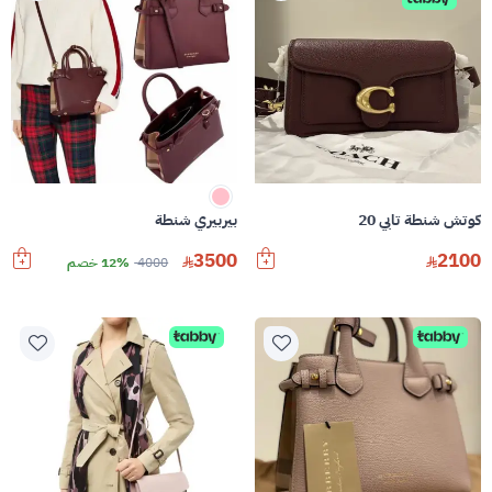
كوتش شنطة تابي 20
بيربيري شنطة
3500
2100
4000
12% خصم