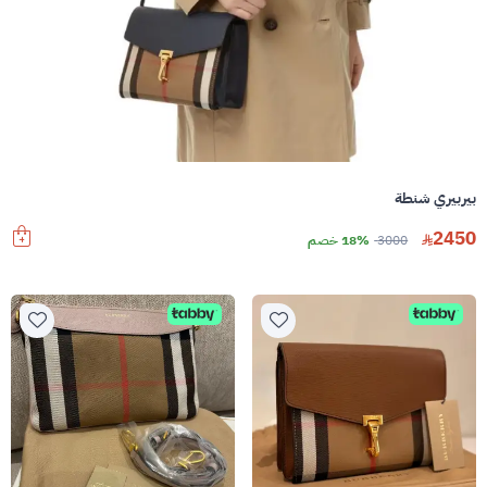
بيربيري شنطة
2450
3000
18% خصم