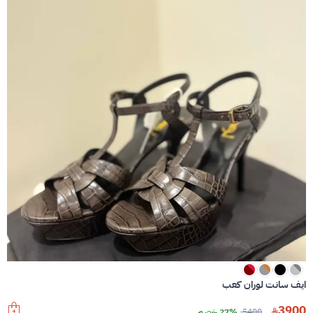
ايف سانت لوران كعب
3900
5400
27% خصم