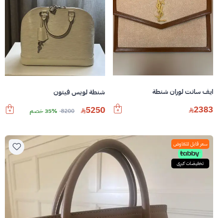
ايف سانت لوران شنطة
شنطة لويس فيتون
2383
5250
8200
35% خصم
سعر قابل للتفاوض
تخفيضات كبرى