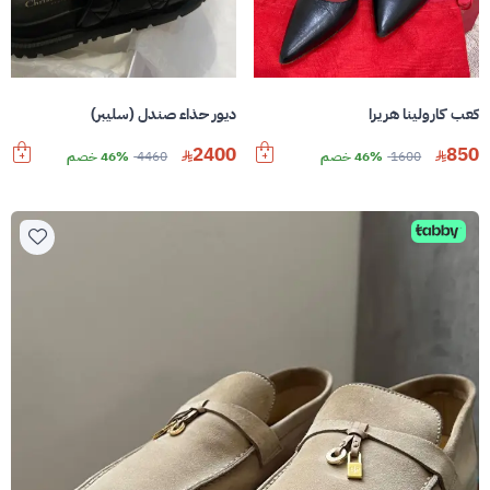
كعب كارولينا هريرا
ديور حذاء صندل (سليبر)
2400
850
1600
46% خصم
4460
46% خصم