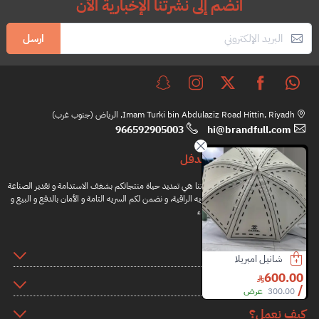
انضم إلى نشرتنا الإخبارية الآن
ارسل
Imam Turki bin Abdulaziz Road Hittin, Riyadh, الرياض (جنوب غرب)
966592905003
hi@brandfull.com
براندفل
مهمتنا هي تمديد حياة منتجاتكم بشغف الاستدامة و تقدير الصناعة
اليدويه الراقية، و نضمن لكم السريه التامة و الأمان بالدفع و البيع و
الشراء
المعلومات
لويفي شنطة
شنطة كلوي
محافظ النساء مايكل كورس
3000.00
6000.00
250.00
روابط اضافية
11300.00
46% خصم
4000.00
25% خصم
500.00
50% خصم
كيف نعمل؟