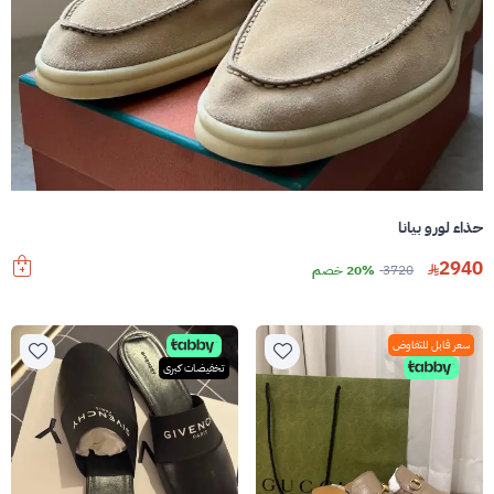
حذاء لورو بيانا
2940
3720
20% خصم
سعر قابل للتفاوض
تخفيضات كبرى