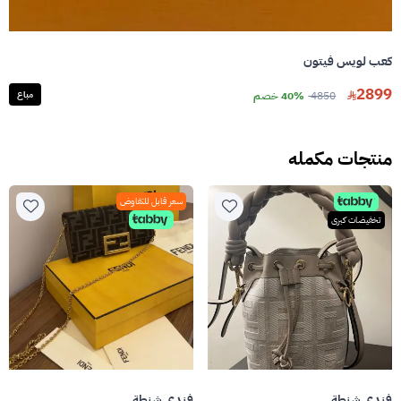
كعب لويس فيتون
2899
4850
40% خصم
مباع
منتجات مكمله
سعر قابل للتفاوض
تخفيضات كبرى
فندي شنطة
فندي شنطة