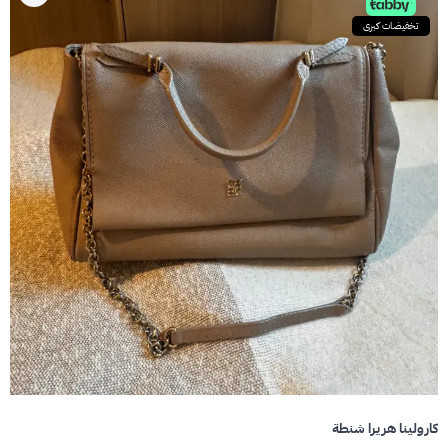
تخفيضات كبرى
كارولينا هريرا شنطة