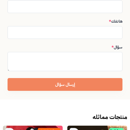
هاتفك
*
سؤال
*
إرسال سؤال
منتجات مماثله