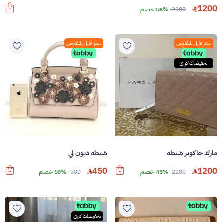
1200
2900
58% خصم
سعر قابل للتفاوض
سعر قابل للتفاوض
تخفيضات كبرى
مارك جاكوبز شنطة
شنطة ديون لي
450
1200
2200
45% خصم
500
10% خصم
تخفيضات كبرى