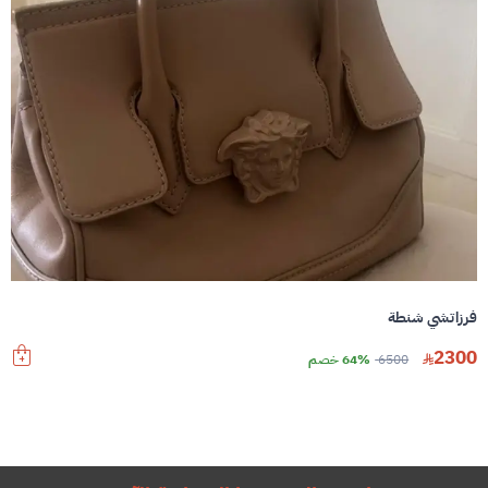
فرزاتشي شنطة
2300
6500
64% خصم