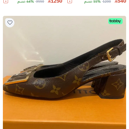
1250
540
1200
55% خصم
3550
64% خصم