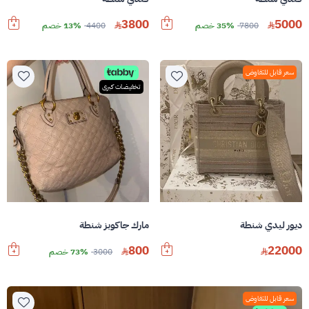
3800
5000
7800
35% خصم
4400
13% خصم
سعر قابل للتفاوض
تخفيضات كبرى
ديور ليدي شنطة
مارك جاكوبز شنطة
800
22000
3000
73% خصم
سعر قابل للتفاوض