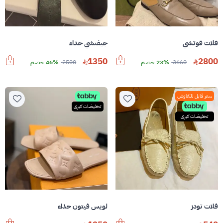
فلات قوتشي
جيفنشي حذاء
1350
2800
3660
23% خصم
2500
46% خصم
سعر قابل للتفاوض
تخفيضات كبرى
تخفيضات كبرى
فلات تودز
لويس فيتون حذاء