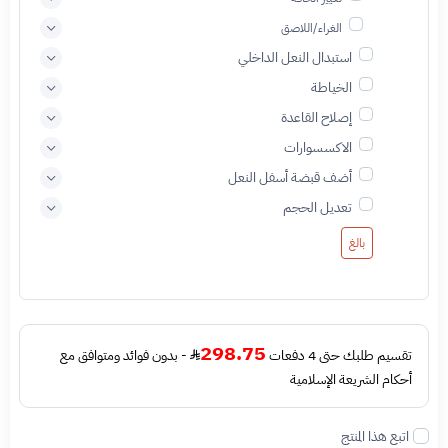
الغراء/اللاصق
استبدال النعل الداخلي
الخياطة
إصلاح القاعدة
الاكسسوارات
أضف قبضة أسفل النعل
تعديل الحجم
بالغ
298.75
تقسيم طلبك حتى 4 دفعات
- بدون فوائد ومتوافق مع
أحكام الشريعة الإسلامية
اتبع هذا المنتج