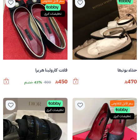
سعر قابل للتفاوض
تخفيضات كبرى
حذاء بوتيغا
فلات كارولينا هريرا
450
470
800
43% خصم
سعر قابل للتفاوض
تخفيضات كبرى
تخفيضات كبرى