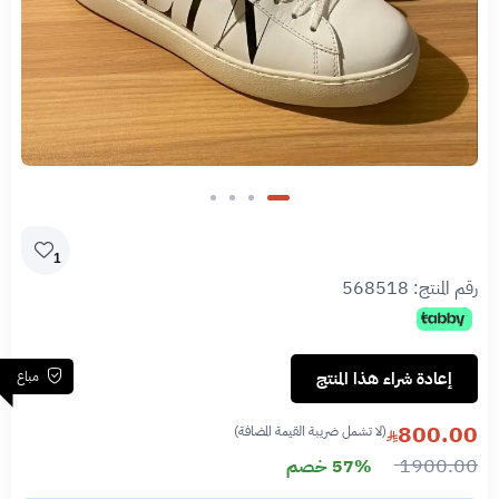
1
رقم المنتج:
568518
مباع
إعادة شراء هذا المنتج
800.00
(لا تشمل ضريبة القيمة المضافة)
1900.00
57% خصم