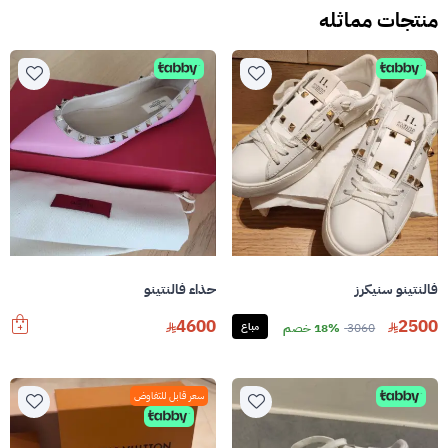
منتجات مماثله
فالنتينو سنيكرز
حذاء فالنتينو
4600
2500
3060
18% خصم
مباع
سعر قابل للتفاوض