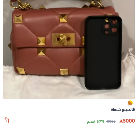
فالنتينو شنطة
5000
8000
37% خصم