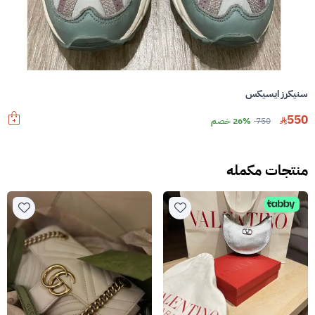
سنيكرز ايسيكس
550
750
26% خصم
منتجات مكمله