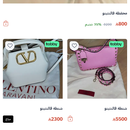
محفظة فالنتينو
800
3200
75% خصم
شنطة فالنتينو
شنطة فالنتينو
2300
5500
مباع