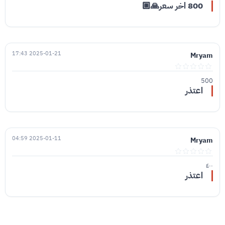
800 اخر سعر🙏🏼
2025-01-21 17:43
Mryam
500
اعتذر
2025-01-11 04:59
Mryam
٤٠٠
اعتذر