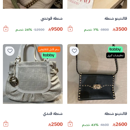
فالنتينو شنطة
شنطة قوتشي
9500
3500
3800
7% خصم
12500
24% خصم
سعر قابل للتفاوض
تخفيضات كبرى
فالنتينو شنطة
شنطة فندي
2500
2600
4600
43% خصم