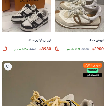
لويفي حذاء
لويس فيتون حذاء
3980
2900
3300
12% خصم
4446
10% خصم
سعر قابل للتفاوض
تخفيضات كبرى