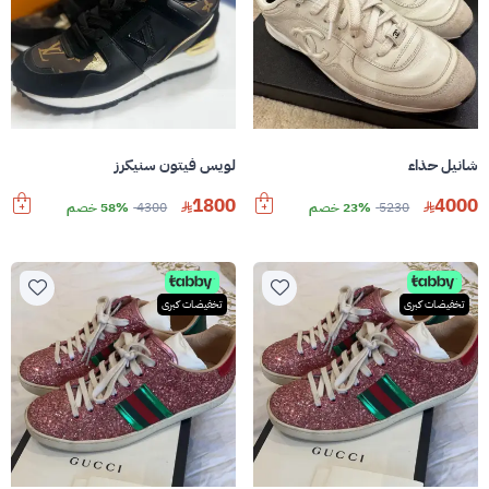
شانيل حذاء
لويس فيتون سنيكرز
1800
4000
5230
23% خصم
4300
58% خصم
تخفيضات كبرى
تخفيضات كبرى