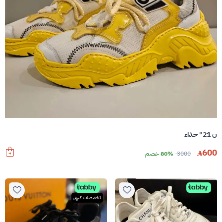
ن 21° حذاء
600
3000
80% خصم
تخفيضات كبرى