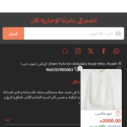
انضم إلى نشرتنا الإخبارية الآن
ارسل
Imam Turki bin Abdulaziz Road Hittin, Riyadh, الرياض (جنوب غرب)
966592905003
hi@brandfull.com
براندفل
مهمتنا هي تمديد حياة منتجاتكم بشغف الاستدامة و تقدير الصناعة
اليدويه الراقية، و نضمن لكم السريه التامة و الأمان بالدفع و البيع و
الشراء
ديور ملابس
شنطة فندي
لويس فيتون حذاء
المعلومات
2200.00
2500.00
3500.00
8600.00
59% خصم
5350.00
58% خصم