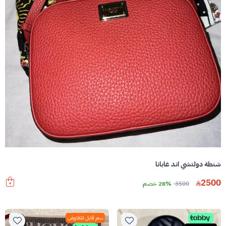
شنطة دولتشي اند غابانا
2500
3500
28% خصم
سعر قابل للتفاوض