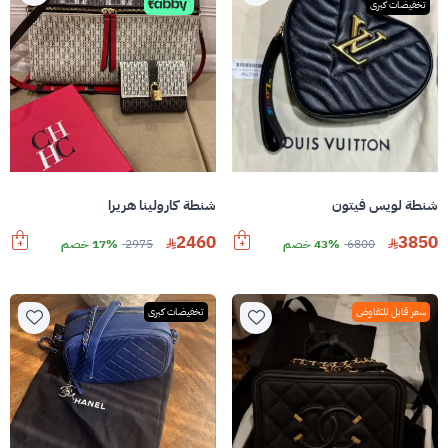
تخفيضات كبرى
شنطة لويس فيتون
شنطة كارولينا هريرا
2460
3850
6800
43% خصم
2975
17% خصم
سعر قابل للتفاوض
تخفيضات كبرى