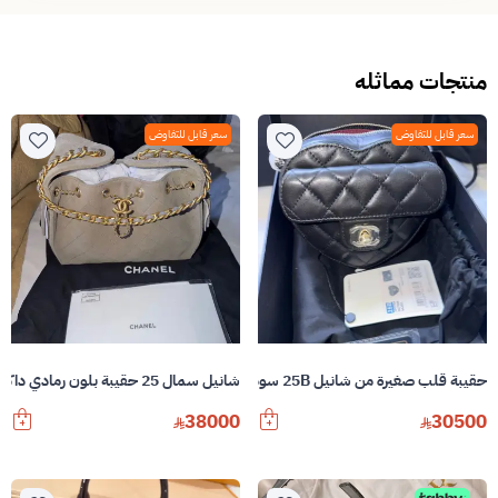
منتجات مماثله
سعر قابل للتفاوض
سعر قابل للتفاوض
حقيبة قلب صغيرة من شانيل 25B سوداء مع حقيبة كروس بودي ذهبية بسلسلة
شانيل سمال 25 حقيبة بلون رمادي داكن من الجلد المدبوغ القديم من الذهب العتيق
38000
30500