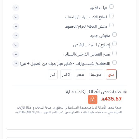
غراء / لاصق
اصلاح الاكسسوارات / الملحقات
مقبض الحافة/الحزام/الخطوط
مقبض جديد
إصلاح / استبدال المقبض
تغيير القماش الداخلي/البطانة
الملحقات/الكسسوارات - قطع غيار بديلة من العميل + غرزة
ميني
متوسط
صغير
X كبير
كبير
خدمة فحص الأصالة لماركات مختارة
435.67
خدمة فحص الأصالة لدينا متخصصة للمساعدة في التحقق من صحة المنتجات و أصالة الماركات
العالمية وهي مصممة لحماية العلامات التجارية من التقليد الغير المصرح به وانتهاك الملكية الفكرية
نحن نستخدم تقنيات مختلفة للتأكد من أن المنتجات التي تحمل اسم العلامة التجارية أو شعارها
أصلية وليست مقلدة أو غير مصرح بها - نتائج الفحص قد تكون أصليه او غير اصليه او لايمكن تأكيد
أصالة القطعه وتعني غير أصليه - قبل طلب الخدمه يرجى التحقق من وجود رقم تسلسلي داخلي
في القطعه