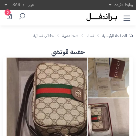
روابط مفيدة
عربى
/
SAR
0
الصفحة الرئيسية
نساء
شنط مميزة
حقائب نسائية
حقيبة قوتشي