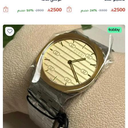
2500
2500
3300
24% خصم
2800
10% خصم