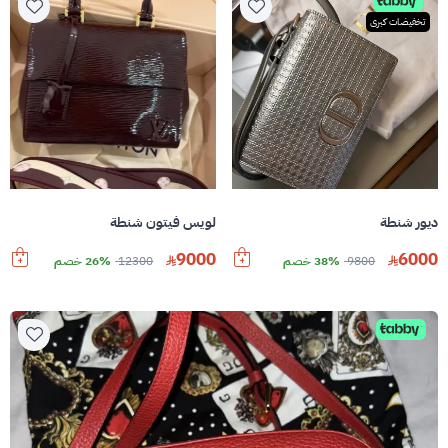
تخفيضات كبرى
ديور شنطة
لويس فيتون شنطة
9000
6000
9800
38% خصم
12300
26% خصم