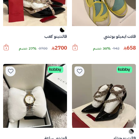
فلات ايميلو بوتشي
فالنتينو كعب
2700
658
942
30% خصم
3700
27% خصم
فالنتينو حذاء
قوتشي ساعة