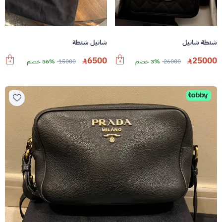
شنطة شانيل
شانيل شنطة
6500
25000
26000
3% خصم
15000
56% خصم