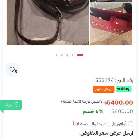
5
رقم المنتج:
558174
سعر قابل للتفاوض
5400.00
(لا تشمل ضريبة القيمة المضافة)
متوفر
5800.00
6% خصم
اقرأ
أوافق على الشروط والسياسة
ارسل عرض سعر التفاوض