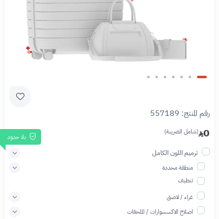
Slide 1 of 7
رقم المنتج:
557189
0
(شامل الضريبة)
بلا حدود
ترميم اللون الكامل
منطقة محددة
تنظيف
غراء / لاصق
اصلاح الاكسسوارات / الملحقات