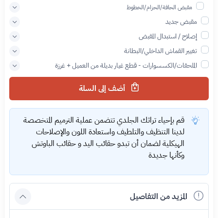
مقبض الحافة/الحزام/الخطوط
مقبض جديد
إصلاح / استبدال المقبض
تغيير القماش الداخلي/البطانة
الملحقات/الكسسوارات - قطع غيار بديلة من العميل + غرزة
أضف إلى السلة
قم بإحياء تراثك الجلدي تتضمن عملية الترميم المتخصصة
لدينا التنظيف والتلطيف واستعادة اللون والإصلاحات
الهيكلية لضمان أن تبدو حقائب اليد و حقائب الباوتش
وكأنها جديدة
المزيد من التفاصيل