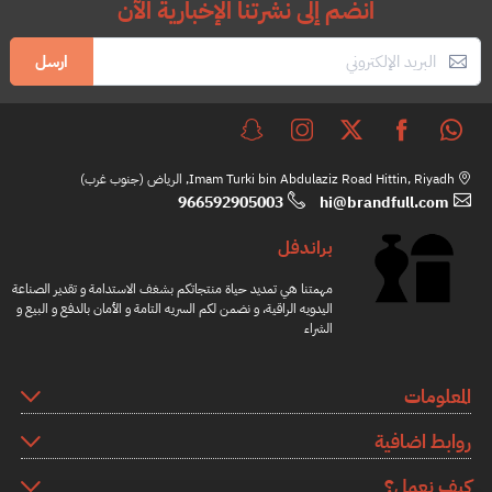
انضم إلى نشرتنا الإخبارية الآن
ارسل
Imam Turki bin Abdulaziz Road Hittin, Riyadh, الرياض (جنوب غرب)
966592905003
hi@brandfull.com
براندفل
مهمتنا هي تمديد حياة منتجاتكم بشغف الاستدامة و تقدير الصناعة
اليدويه الراقية، و نضمن لكم السريه التامة و الأمان بالدفع و البيع و
الشراء
المعلومات
روابط اضافية
كيف نعمل؟