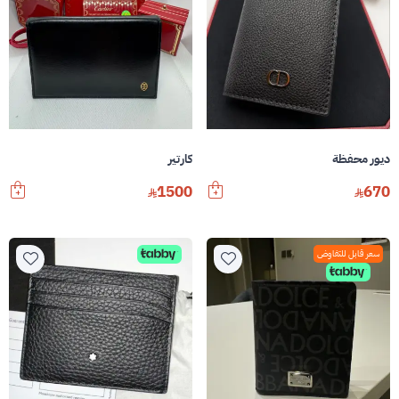
ديور محفظة
كارتير
1500
670
سعر قابل للتفاوض