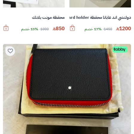
دولتشي اند غابانا محفظة Logo Plaque jacquad card holder
محفظة مونت بلانك
850
1200
1450
17% خصم
1000
15% خصم