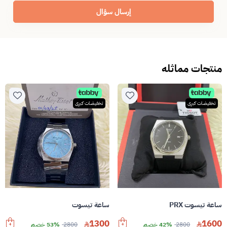
إرسال سؤال
منتجات مماثله
تخفيضات كبرى
تخفيضات كبرى
ساعة تيسوت PRX
ساعة تيسوت
1300
1600
2800
42% خصم
2800
53% خصم