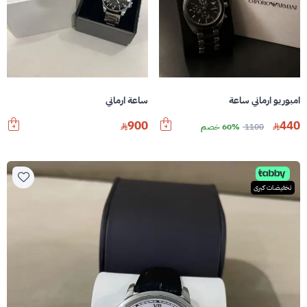
امبوريو ارماني ساعة
ساعة ارماني
900
440
1100
60% خصم
تخفيضات كبرى