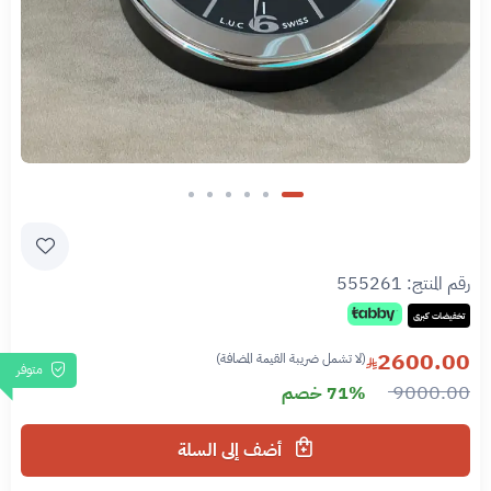
رقم المنتج:
555261
تخفيضات كبرى
2600.00
(لا تشمل ضريبة القيمة المضافة)
متوفر
9000.00
71% خصم
أضف إلى السلة