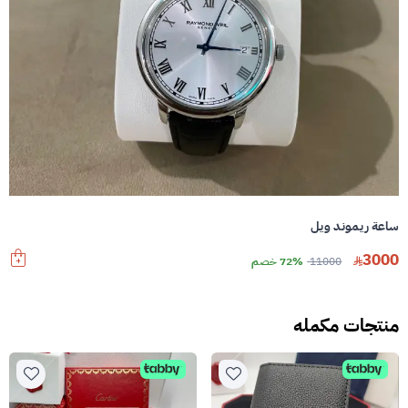
ساعة ريموند ويل
3000
11000
72% خصم
منتجات مكمله