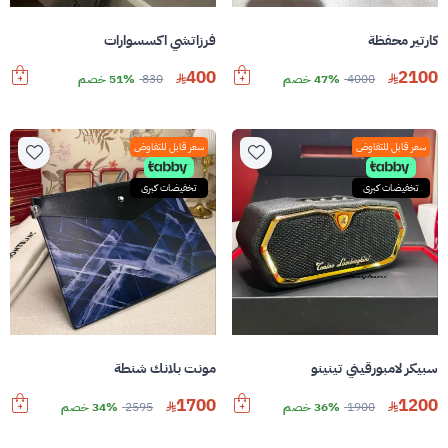
كارتير محفظة
فرزاتشي اكسسوارات
400
2100
4000
47% خصم
830
51% خصم
سعر قابل للتفاوض
سعر قابل للتفاوض
تخفيضات كبرى
تخفيضات كبرى
سبيكر لامبورقيني تينينو
مونت بلانك شنطة
1700
1200
1900
36% خصم
2595
34% خصم