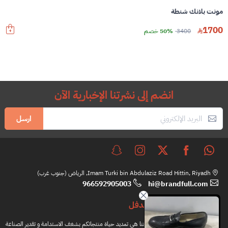
مونت بلانك شنطة
1700
3400
50% خصم
انضم إلى نشرتنا الإخبارية الآن
ارسل
Imam Turki bin Abdulaziz Road Hittin, Riyadh, الرياض (جنوب غرب)
966592905003
hi@brandfull.com
براندفل
مهمتنا هي تمديد حياة منتجاتكم بشغف الاستدامة و تقدير الصناعة