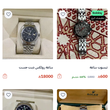
تخفيضات كبرى
تيسوت ساعة
ساعة رولكس ديت جست
18000
600
1880
68% خصم