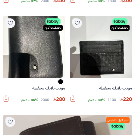
250
200
1800
88% خصم
2000
87% خصم
تخفيضات كبرى
تخفيضات كبرى
مونت بلانك محفظة
مونت بلانك محفظة
280
220
1100
80% خصم
2000
86% خصم
سعر قابل للتفاوض