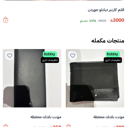
قلم كارتير ديابلو جوردن
3000
3800
21% خصم
منتجات مكمله
تخفيضات كبرى
تخفيضات كبرى
مونت بلانك محفظة
مونت بلانك محفظة