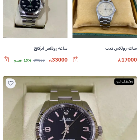
ساعة رولكس ديت
ساعة رولكس ايركنج
33000
17000
39000
15% خصم
تخفيضات كبرى