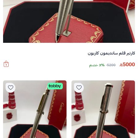
كارتير قلم سانديمون كاربون
5000
5200
3% خصم