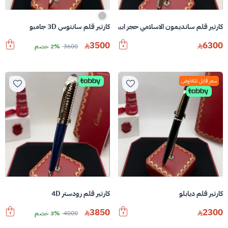
كارتير قلم سانديمون الاسلامي حجر ابيض
كارتير قلم سانتوس 3D جامبو
3500
6300
3600
2% خصم
سعر قابل للتفاوض
كارتير قلم ديابلو
كارتير قلم رودستر 4D
3850
2300
4000
3% خصم