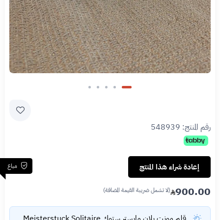
رقم المنتج:
548939
مباع
إعادة شراء هذا المنتج
900.00
(لا تشمل ضريبة القيمة المضافة)
قلم مونت بلان مايستر ستوك Meisterstuck Solitaire