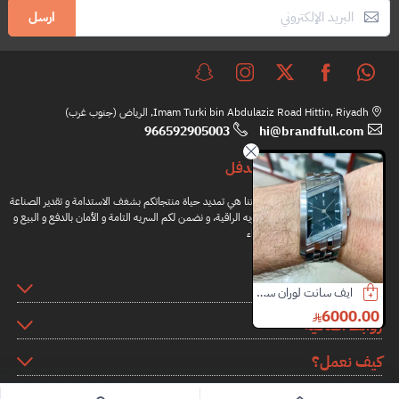
ارسل
Imam Turki bin Abdulaziz Road Hittin, Riyadh, الرياض (جنوب غرب)
966592905003
hi@brandfull.com
براندفل
مهمتنا هي تمديد حياة منتجاتكم بشغف الاستدامة و تقدير الصناعة
اليدويه الراقية، و نضمن لكم السريه التامة و الأمان بالدفع و البيع و
الشراء
المعلومات
ايف سانت لوران ساعة
ديور ساعة
برادا نظارات نسائية
700.00
2700.00
6000.00
روابط اضافية
/
1500.00
عرض
كيف نعمل؟