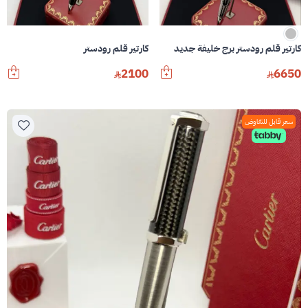
كارتير قلم رودستر برج خليفة جديد
كارتير قلم رودستر
2100
6650
سعر قابل للتفاوض