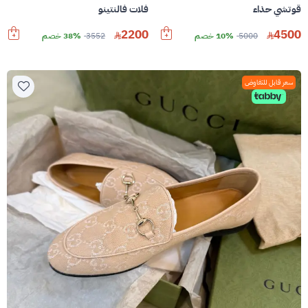
قوتشي حذاء
فلات فالنتينو
2200
4500
5000
10% خصم
3552
38% خصم
سعر قابل للتفاوض