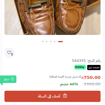
2
رقم المنتج:
544391
تخفيضات كبرى
750.00
(لا تشمل ضريبة القيمة المضافة)
متوفر
1900.00
60% خصم
أضف إلى السلة