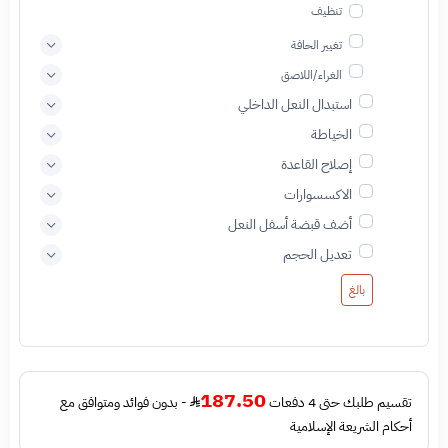
تنظيف
تغيير الحافة
الغراء/اللاصق
استبدال النعل الداخلي
الخياطة
إصلاح القاعدة
الاكسسوارات
أضف قبضة أسفل النعل
تعديل الحجم
بالغ
187.50
تقسيم طلبك حتى 4 دفعات
- بدون فوائد ومتوافق مع
أحكام الشريعة الإسلامية