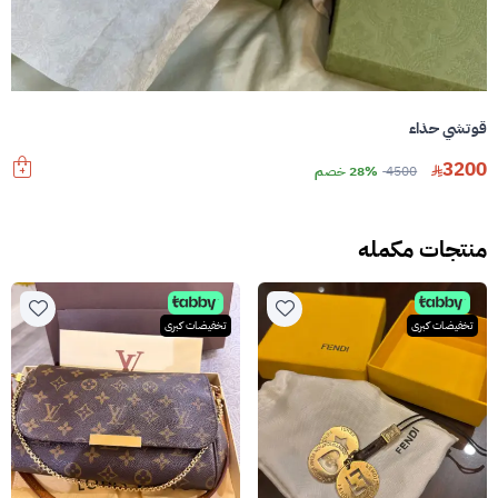
قوتشي حذاء
3200
4500
28% خصم
منتجات مكمله
تخفيضات كبرى
تخفيضات كبرى