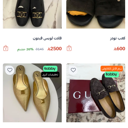
كعب تودز
فلات لويس فيتون
2500
600
3145
20% خصم
سعر قابل للتفاوض
تخفيضات كبرى