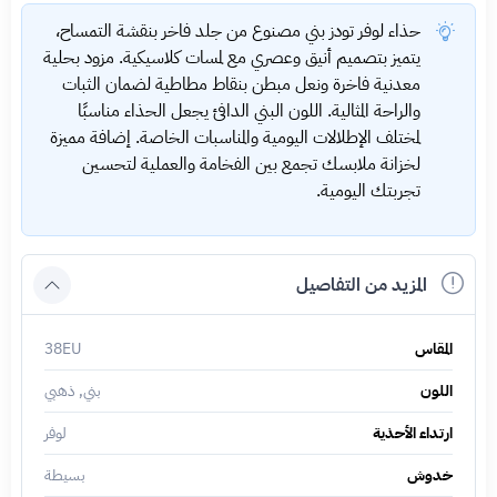
حذاء لوفر تودز بني مصنوع من جلد فاخر بنقشة التمساح،
يتميز بتصميم أنيق وعصري مع لمسات كلاسيكية. مزود بحلية
معدنية فاخرة ونعل مبطن بنقاط مطاطية لضمان الثبات
والراحة المثالية. اللون البني الدافئ يجعل الحذاء مناسبًا
لمختلف الإطلالات اليومية والمناسبات الخاصة. إضافة مميزة
لخزانة ملابسك تجمع بين الفخامة والعملية لتحسين
تجربتك اليومية.
المزيد من التفاصيل
المقاس
38EU
اللون
بني, ذهبي
ارتداء الأحذية
لوفر
خدوش
بسيطة