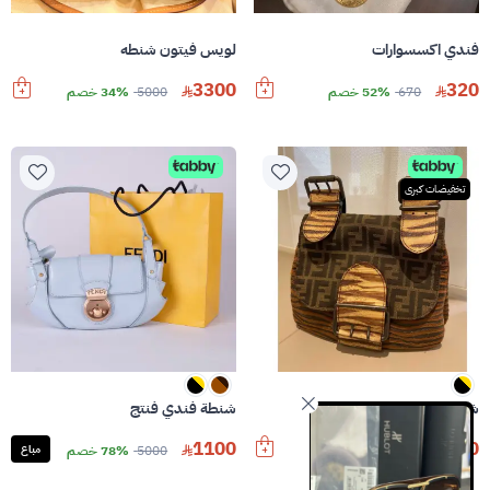
فندي اكسسوارات
لويس فيتون شنطه
3300
320
670
52% خصم
5000
34% خصم
تخفيضات كبرى
شنطة فندي
شنطة فندي فنتج
1100
800
2000
60% خصم
5000
78% خصم
مباع