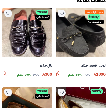
منتجات مماثله
سعر قابل للتفاوض
تخفيضات كبرى
تخفيضات كبرى
لويس فيتون حذاء
بالي حذاء
380
1800
4000
55% خصم
1900
80% خصم
تخفيضات كبرى