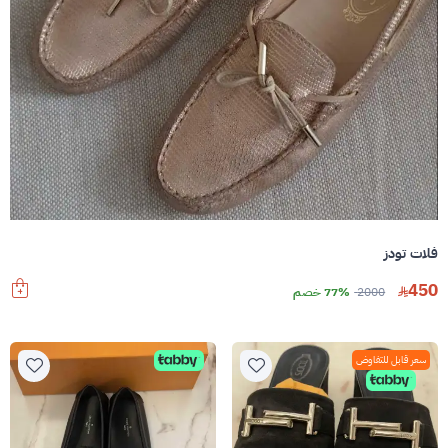
فلات تودز
450
2000
77% خصم
سعر قابل للتفاوض