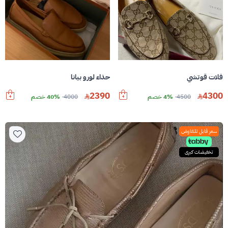
فلات قوتشي
حذاء لورو بيانا
2390
4300
4500
4% خصم
4000
40% خصم
سعر قابل للتفاوض
تخفيضات كبرى