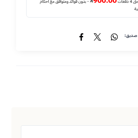
900.00
فعات
- بدون فوائد ومتوافق مع أحكام
ية
 صديق: