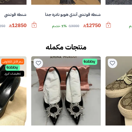
شنطة قوتشي آندي هوبو نادرة جداً
شنطة قوتشي
12850
12750
13000
1% خصم
250
منتجات مكمله
سعر قابل للتفاوض
تخفيضات كبرى