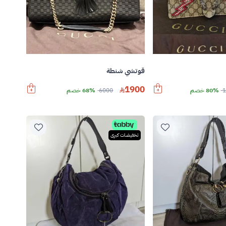
قوتشي شنطة
1900
1
80% خصم
6000
68% خصم
تخفيضات كبرى