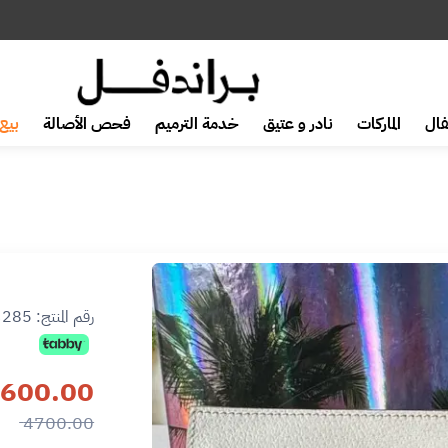
ال
الماركات
نادر و عتيق
خدمة الترميم
فحص الأصالة
بيع 
رقم المنتج:
3285
600.00
4700.00