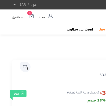
عربى
/
SAR
0
حساب
سلة التسوق
معنا
ابحث عن مطلوب
8
53
3
(لا تشمل ضريبة القيمة المضافة)
متوفر
23% خصم