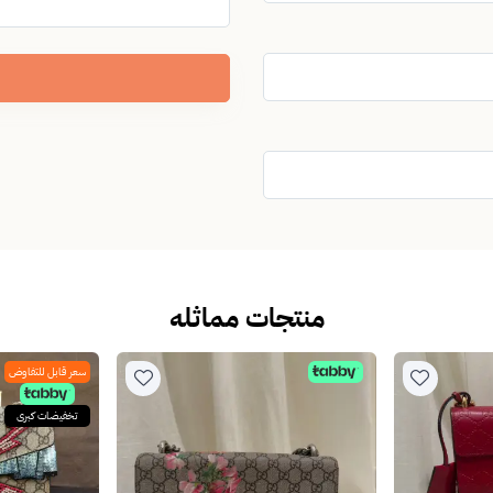
منتجات مماثله
سعر قابل للتفاوض
تخفيضات كبرى