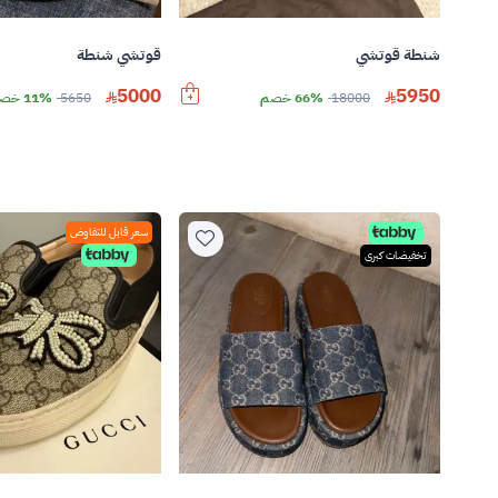
شنطة قوتشي
قوتشي شنطة
5000
5950
18000
66% خصم
5650
11% خصم
سعر قابل للتفاوض
تخفيضات كبرى