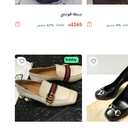
شنطة قوتشي
4265
14
9% خصم
7450
42% خصم