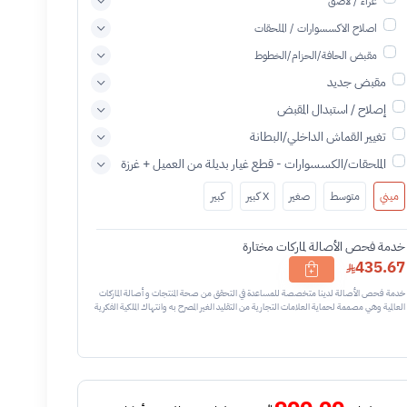
غراء / لاصق
اصلاح الاكسسوارات / الملحقات
مقبض الحافة/الحزام/الخطوط
مقبض جديد
إصلاح / استبدال المقبض
تغيير القماش الداخلي/البطانة
الملحقات/الكسسوارات - قطع غيار بديلة من العميل + غرزة
ميني
متوسط
صغير
X كبير
كبير
خدمة فحص الأصالة لماركات مختارة
435.67
خدمة فحص الأصالة لدينا متخصصة للمساعدة في التحقق من صحة المنتجات و أصالة الماركات
العالمية وهي مصممة لحماية العلامات التجارية من التقليد الغير المصرح به وانتهاك الملكية الفكرية
نحن نستخدم تقنيات مختلفة للتأكد من أن المنتجات التي تحمل اسم العلامة التجارية أو شعارها
أصلية وليست مقلدة أو غير مصرح بها - نتائج الفحص قد تكون أصليه او غير اصليه او لايمكن
تأكيد أصالة القطعه وتعني غير أصليه - قبل طلب الخدمه يرجى التحقق من وجود رقم تسلسلي
داخلي في القطعه