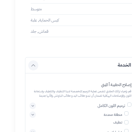
متوسط
كيس الحماية, علبة
قماش, جلد
الخدمة
إصلاح الحقيبة أ الميني
قم بإحياء تراثك الجلدي تتضمن عملية الترميم المتخصصة لدينا التنظيف والتلطيف واستعادة
اللون والإصلاحات الهيكلية لضمان أن تبدو حقائب اليد و حقائب الباوتش وكأنها جديدة
ترميم اللون الكامل
منطقة محددة
تنظيف