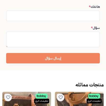
هاتفك
*
سؤال
*
إرسال سؤال
منتجات مماثله
تخفيضات كبرى
تخفيضات كبرى