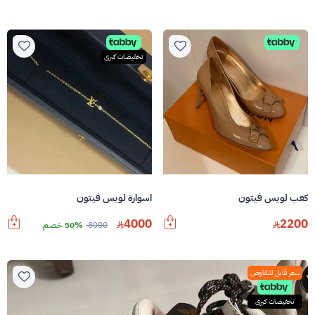
تخفيضات كبرى
كعب لويس فيتون
اسوارة لويس فيتون
4000
2200
8000
50% خصم
سعر قابل للتفاوض
تخفيضات كبرى