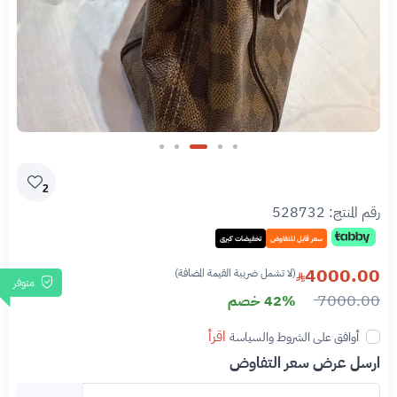
Slide 3 of 5
2
رقم المنتج:
528732
سعر قابل للتفاوض
تخفيضات كبرى
4000.00
(لا تشمل ضريبة القيمة المضافة)
متوفر
7000.00
42% خصم
اقرأ
أوافق على الشروط والسياسة
ارسل عرض سعر التفاوض