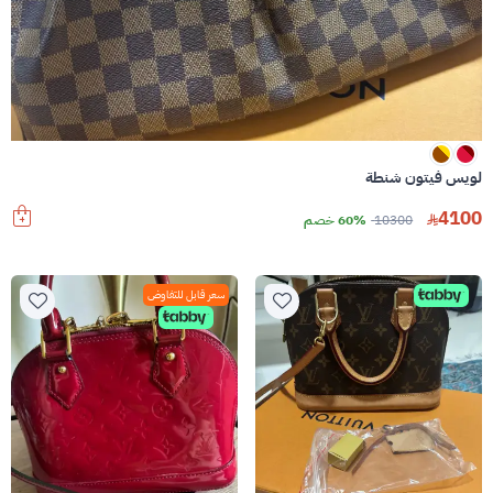
لويس فيتون شنطة
4100
10300
60% خصم
سعر قابل للتفاوض