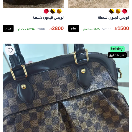
لويس فيتون شنطة
لويس فيتون شنطة
2800
1500
9800
84% خصم
مباع
7400
62% خصم
مباع
تخفيضات كبرى