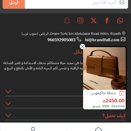
ارسل
Imam Turki bin Abdulaziz Road Hittin, Riyadh, الرياض (جنوب غرب)
966592905003
hi@brandfull.com
براندفل
مهمتنا هي تمديد حياة منتجاتكم بشغف الاستدامة و تقدير الصناعة
اليدويه الراقية، و نضمن لكم السريه التامة و الأمان بالدفع و البيع و
الشراء
المعلومات
محفظة كارولينا هريرا
كعب توري بورش
شنطة ديور
14500.00
895.00
700.00
روابط اضافية
2700.00
74% خصم
1305.00
31% خصم
25000.00
42% خصم
Slide 4 of 8
كيف نعمل؟