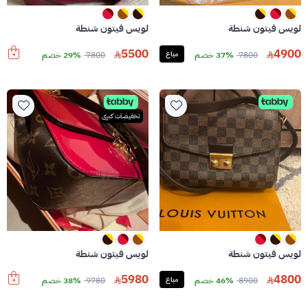
لويس فيتون شنطة
لويس فيتون شنطة
5500
4900
7800
37% خصم
مباع
7800
29% خصم
تخفيضات كبرى
لويس فيتون شنطة
لويس فيتون شنطة
5980
4800
8900
46% خصم
مباع
9780
38% خصم