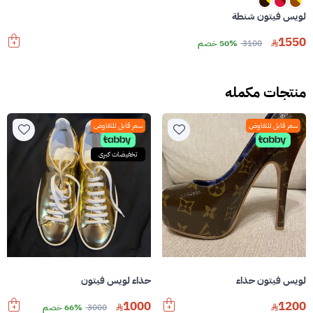
لويس فيتون شنطة
1550
3100
50% خصم
منتجات مكمله
سعر قابل للتفاوض
سعر قابل للتفاوض
تخفيضات كبرى
لويس فيتون حذاء
حذاء لويس فيتون
1000
1200
3000
66% خصم