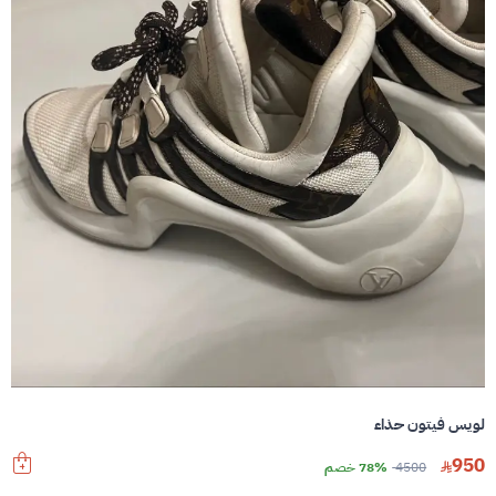
لويس فيتون حذاء
950
4500
78% خصم