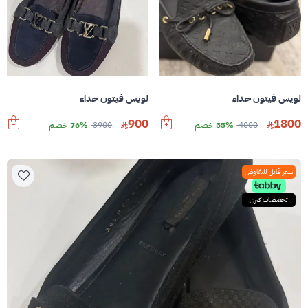
لويس فيتون حذاء
لويس فيتون حذاء
900
1800
4000
55% خصم
3900
76% خصم
سعر قابل للتفاوض
تخفيضات كبرى