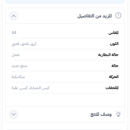
المزيد من التفاصيل
المقاس
44
اللون
ازرق غامق, فضي
حالة البطارية
تعمل
حالة
منتج جديد
الحركة
ميكانيكية
الملحقات
كيس الحماية, كيس, علبة
وصف المنتج