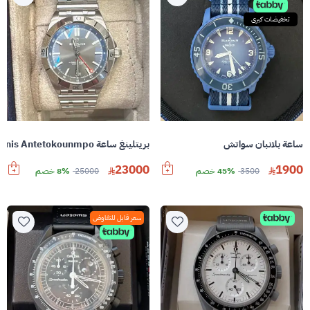
تخفيضات كبرى
ساعة بلانبان سواتش
بريتلينغ ساعة Chronomat Automatic GMT 40 Giannis Antetokounmpo
23000
1900
3500
45% خصم
25000
8% خصم
سعر قابل للتفاوض