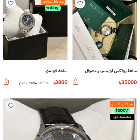
سعر قابل للتفاوض
ساعة رولكس أويستر بربتشوال
ساعة قوتشي
3800
35000
4500
15% خصم
سعر قابل للتفاوض
تخفيضات كبرى