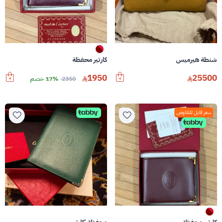
شنطة هيرميس
كارتير محفظة
1950
25500
2350
17% خصم
سعر قابل للتفاوض