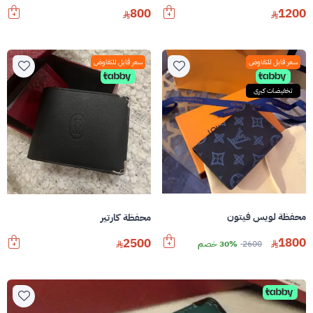
800
1200
سعر قابل للتفاوض
سعر قابل للتفاوض
تخفيضات كبرى
محفظة لويس فيتون
محفظة كارتير
1800
2500
2600
30% خصم