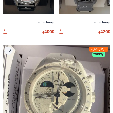
اوميغا ساعة
اوميغا ساعة
4000
4200
سعر قابل للتفاوض