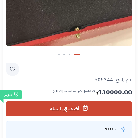
رقم المنتج:
505344
130000.00
(لا تشمل ضريبة القيمة المضافة)
متوفر
أضف إلى السلة
جديده