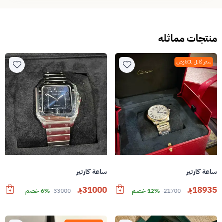
منتجات مماثله
سعر قابل للتفاوض
ساعة كارتير
ساعة كارتير
31000
18935
21700
12% خصم
33000
6% خصم