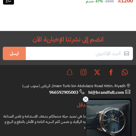
1200
2300
47% خصم
مباع
انضم إلى نشرتنا الإخبارية الآن
ارسل
Imam Turki bin Abdulaziz Road Hittin, Riyadh, الرياض (جنوب غرب)
966592905003
hi@brandfull.com
براندفل
مهمتنا هي تمديد حياة منتجاتكم بشغف الاستدامة و تقدير الصناعة
اليدويه الراقية، و نضمن لكم السريه التامة و الأمان بالدفع و البيع و
الشراء