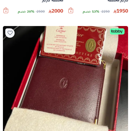
كارتير محفظة
محفظة كارتير
2000
1950
2250
13% خصم
2500
20% خصم