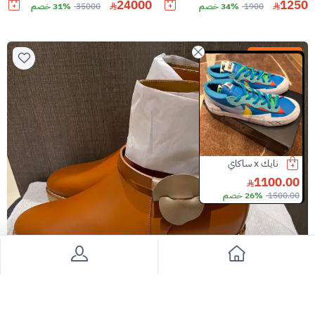
24000
1250
1900
34% خصم
35000
31% خصم
سعر قابل للتفاوض
فالنتينو ساعة
مارني شنطة
10600.00
500.00
800.00
26600.00
60% خصم
Slide 3 of 8