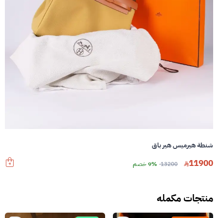
شنطة هيرميس هير باق
11900
13200
9% خصم
منتجات مكمله