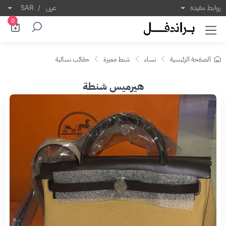
روابط مفيدة
عربى
/
SAR
0
الصفحة الرئيسية
نساء
شنط مميزة
حقائب نسائية
هيرميس شنطة