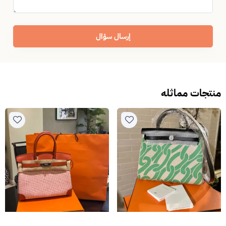
إرسال سؤال
منتجات مماثله