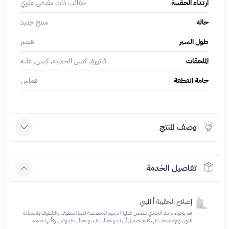
ارتداء الحقيبة
حقائب ذات مقبض علوي
حالة
منتج جديد
طول السير
قصير
الملحقات
فاتورة, كيس الحماية, كيس, علبة
خامة القطعة
قماش
وصف المنتج
تفاصيل الخدمة
إصلاح الحقيبة أ الميني
قم بإحياء تراثك الجلدي تتضمن عملية الترميم المتخصصة لدينا التنظيف والتلطيف واستعادة
اللون والإصلاحات الهيكلية لضمان أن تبدو حقائب اليد و حقائب الباوتش وكأنها جديدة