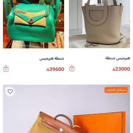
هيرميس شنطة
شنطة هيرميس
23000
39600
سعر قابل للتفاوض