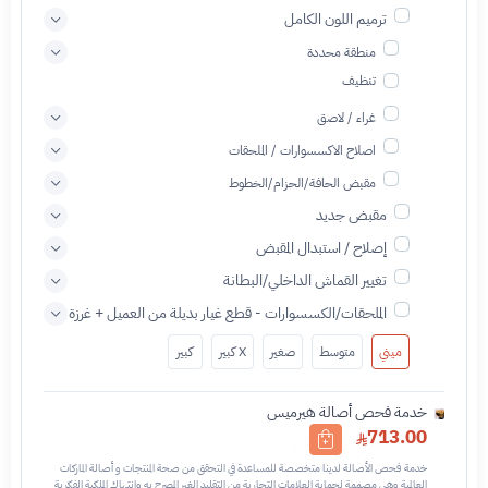
ترميم اللون الكامل
منطقة محددة
تنظيف
غراء / لاصق
اصلاح الاكسسوارات / الملحقات
مقبض الحافة/الحزام/الخطوط
مقبض جديد
إصلاح / استبدال المقبض
تغيير القماش الداخلي/البطانة
الملحقات/الكسسوارات - قطع غيار بديلة من العميل + غرزة
ميني
متوسط
صغير
X كبير
كبير
خدمة فحص أصالة هيرميس
713.00
خدمة فحص الأصالة لدينا متخصصة للمساعدة في التحقق من صحة المنتجات و أصالة الماركات
العالمية وهي مصممة لحماية العلامات التجارية من التقليد الغير المصرح به وانتهاك الملكية الفكرية