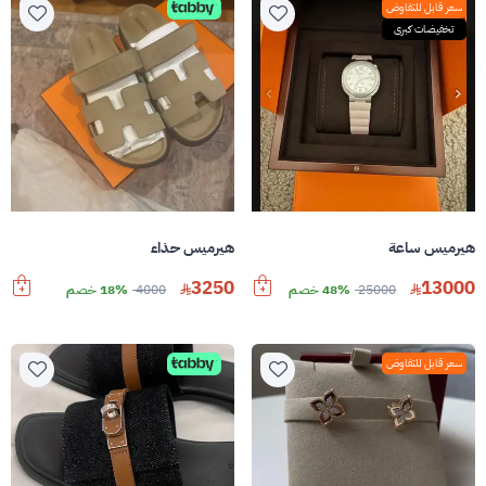
سعر قابل للتفاوض
تخفيضات كبرى
هيرميس ساعة
هيرميس حذاء
3250
13000
25000
48% خصم
4000
18% خصم
سعر قابل للتفاوض