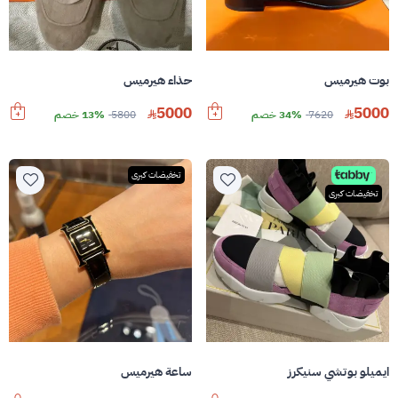
بوت هيرميس
حذاء هيرميس
5000
5000
7620
34% خصم
5800
13% خصم
تخفيضات كبرى
تخفيضات كبرى
ايميلو بوتشي سنيكرز
ساعة هيرميس