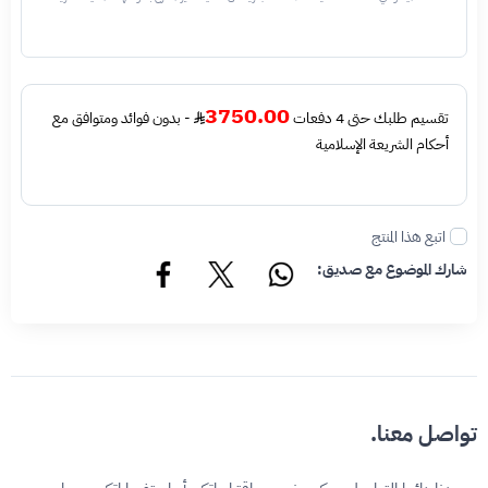
نحن نستخدم تقنيات مختلفة للتأكد من أن المنتجات التي تحمل اسم العلامة التجارية أو شعارها
أصلية وليست مقلدة أو غير مصرح بها - نتائج الفحص قد تكون أصليه او غير اصليه او لايمكن تأكيد
أصالة القطعه وتعني غير أصليه - قبل طلب الخدمه يرجى التحقق من وجود رقم تسلسلي داخلي
في القطعه
3750.00
تقسيم طلبك حتى 4 دفعات
- بدون فوائد ومتوافق مع
أحكام الشريعة الإسلامية
اتبع هذا المنتج
شارك الموضوع مع صديق:
تواصل معنا.