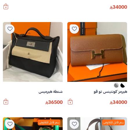
34000
هيرمز كونتينس تو قو
شنطة هيرميس
36500
34000
سعر قابل للتفاوض
سعر قابل للتفاوض