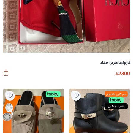
كارولينا هريرا حذاء
2300
سعر قابل للتفاوض
تخفيضات كبرى