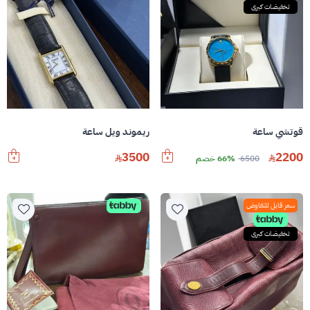
تخفيضات كبرى
قوتشي ساعة
ريموند ويل ساعة
3500
2200
6500
66% خصم
سعر قابل للتفاوض
تخفيضات كبرى