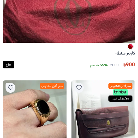
كارتير شنطة
900
2000
55% خصم
مباع
سعر قابل للتفاوض
سعر قابل للتفاوض
تخفيضات كبرى