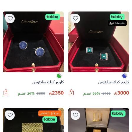
تخفيضات كبرى
كارتير كبك سانتوس
كارتير كبك سانتوس
2350
3000
6900
56% خصم
3350
29% خصم
سعر قابل للتفاوض