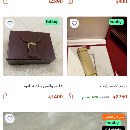
4390
900
كارتير اكسسوارات
علبة رولكس جلدية نادرة
1400
2750
3300
16% خصم
سعر قابل للتفاوض
تخفيضات كبرى