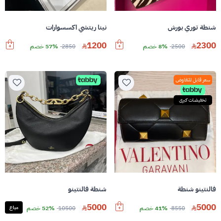
شنطة توري بورش
نينا ريتشي اكسسوارات
1200
2300
2500
8% خصم
2850
57% خصم
سعر قابل للتفاوض
تخفيضات كبرى
فالنتينو شنطة
شنطة فالنتينو
5000
5000
8550
41% خصم
10500
52% خصم
مباع