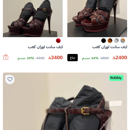
ايف سانت لوران كعب
ايف سانت لوران كعب
3400
2400
2800
14% خصم
مباع
4300
20% خصم