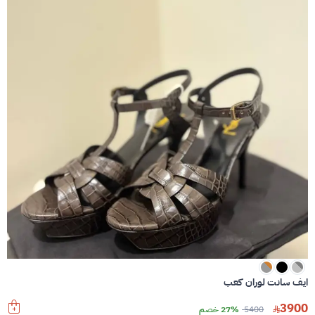
ايف سانت لوران كعب
3900
5400
27% خصم