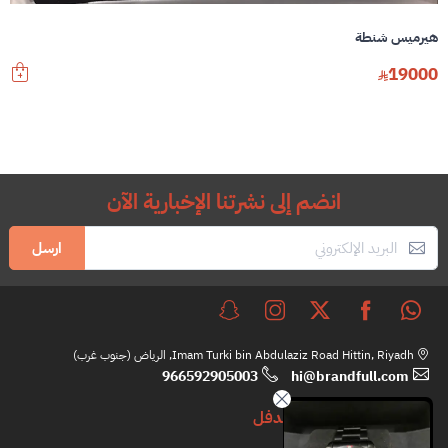
هيرميس شنطة
19000
انضم إلى نشرتنا الإخبارية الآن
ارسل
Imam Turki bin Abdulaziz Road Hittin, Riyadh, الرياض (جنوب غرب)
966592905003
hi@brandfull.com
براندفل