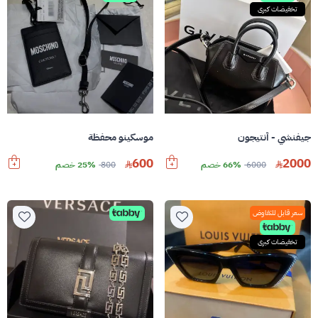
تخفيضات كبرى
جيفنشي - أنتيجون
موسكينو محفظة
600
2000
6000
66% خصم
800
25% خصم
سعر قابل للتفاوض
تخفيضات كبرى