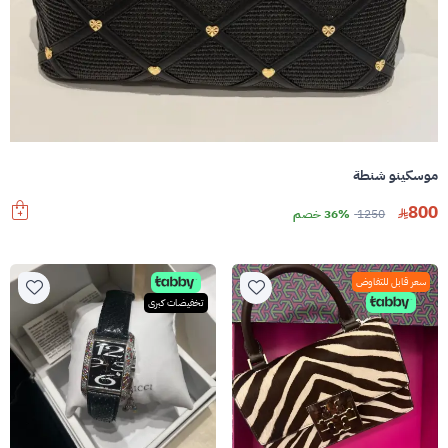
موسكينو شنطة
800
1250
36% خصم
سعر قابل للتفاوض
تخفيضات كبرى