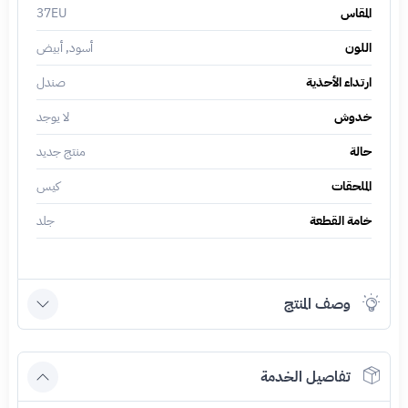
المقاس
37EU
اللون
أسود, أبيض
ارتداء الأحذية
صندل
خدوش
لا يوجد
حالة
منتج جديد
الملحقات
كيس
خامة القطعة
جلد
وصف المنتج
تفاصيل الخدمة