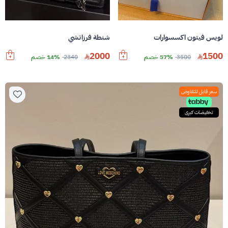
لويس فيتون اكسسوارات
شنطة فرزاتشي
2000
1500
3500
57% خصم
2340
14% خصم
سعر قابل للتفاوض
تخفيضات كبرى