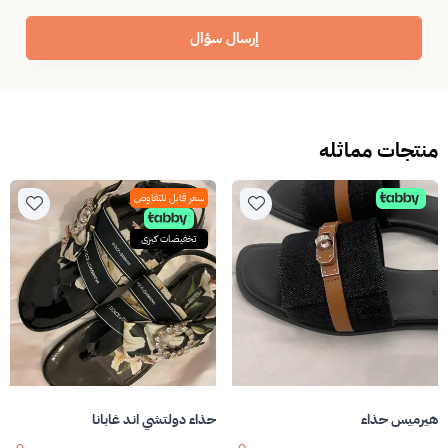
إرسال سؤال
منتجات مماثله
سعر قابل للتفاوض
تخفيضات كبرى
هيرميس حذاء
حذاء دولتشي اند غابانا