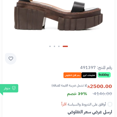
رقم المنتج:
491397
تخفيضات كبرى
سعر قابل للتفاوض
2500.00
(لا تشمل ضريبة القيمة المضافة)
متوفر
4146.00
39% خصم
اقرأ
أوافق على الشروط والسياسة
ارسل عرض سعر التفاوض