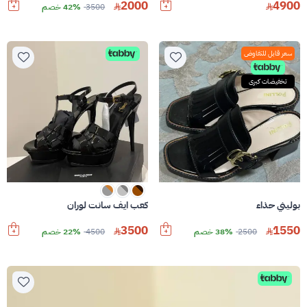
2000
4900
3500
42% خصم
سعر قابل للتفاوض
تخفيضات كبرى
بوليني حذاء
كعب ايف سانت لوران
3500
1550
2500
38% خصم
4500
22% خصم