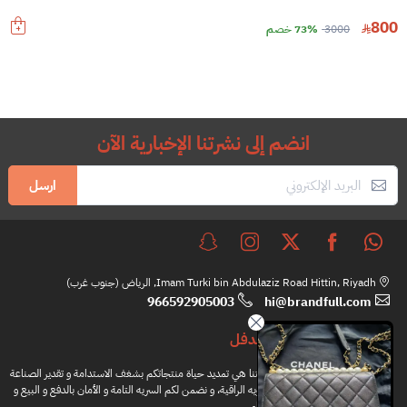
800
3000
73% خصم
انضم إلى نشرتنا الإخبارية الآن
ارسل
Imam Turki bin Abdulaziz Road Hittin, Riyadh, الرياض (جنوب غرب)
966592905003
hi@brandfull.com
براندفل
مهمتنا هي تمديد حياة منتجاتكم بشغف الاستدامة و تقدير الصناعة
اليدويه الراقية، و نضمن لكم السريه التامة و الأمان بالدفع و البيع و
الشراء