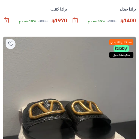
برادا حذاء
برادا كعب
1970
1400
2000
30% خصم
3800
48% خصم
سعر قابل للتفاوض
تخفيضات كبرى