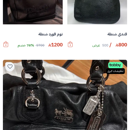
فندي شنطة
توم فورد شنطة
1200
/
800
500
عرض
5700
78% خصم
تخفيضات كبرى