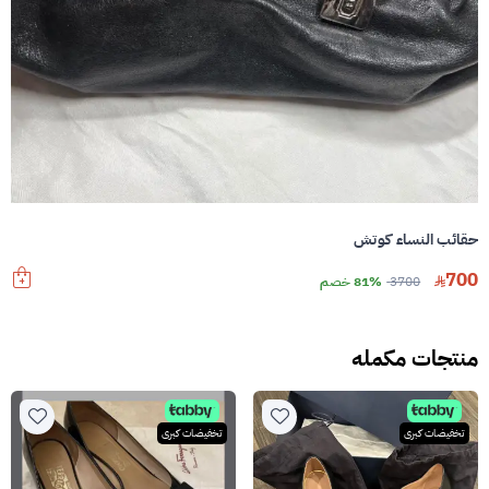
حقائب النساء كوتش
700
3700
81% خصم
منتجات مكمله
تخفيضات كبرى
تخفيضات كبرى