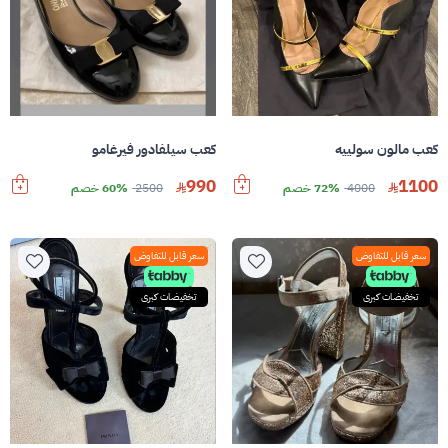
كعب مالون سولييه
كعب سيلفادور فيرغامو
990
1100
4000
72% خصم
2500
60% خصم
سعر قابل للتفاوض
سعر قابل للتفاوض
تخفيضات كبرى
تخفيضات كبرى