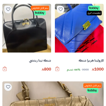
سعر قابل للتفاوض
تخفيضات كبرى
كارولينا هريرا شنطة
شنطة نينا ريتشي
800
1000
3000
66% خصم
سعر قابل للتفاوض