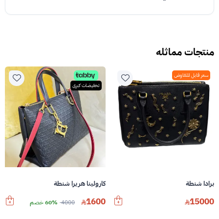
منتجات مماثله
سعر قابل للتفاوض
تخفيضات كبرى
برادا شنطة
كارولينا هريرا شنطة
1600
15000
4000
60% خصم