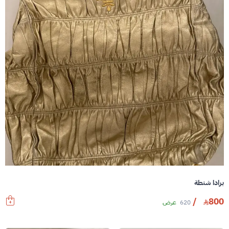
برادا شنطة
/
800
620
عرض