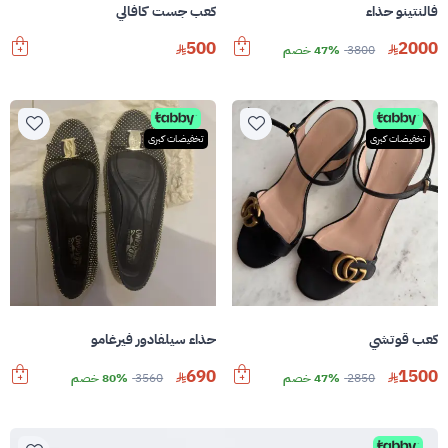
فالنتينو حذاء
كعب جست كافالي
500
2000
3800
47% خصم
تخفيضات كبرى
تخفيضات كبرى
كعب قوتشي
حذاء سيلفادور فيرغامو
690
1500
2850
47% خصم
3560
80% خصم