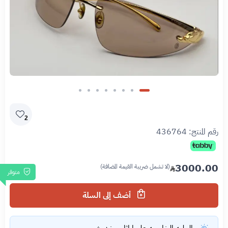
2
رقم المنتج:
436764
3000.00
(لا تشمل ضريبة القيمة المضافة)
متوفر
أضف إلى السلة