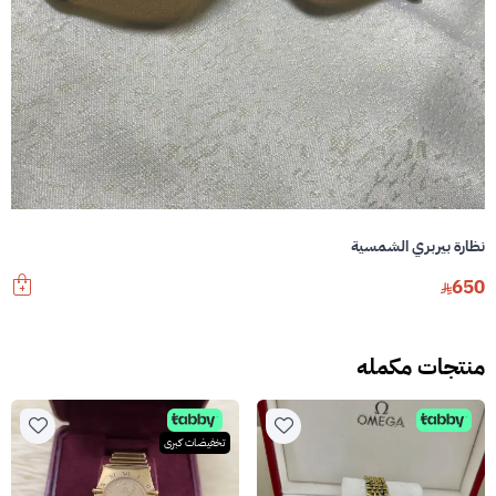
نظارة بيربري الشمسية
650
منتجات مكمله
تخفيضات كبرى