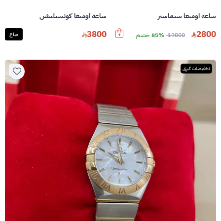
ساعة اوميغا سيماستر
ساعة اوميغا كونستليشن
3800
2800
19000
85% خصم
مباع
تخفيضات كبرى