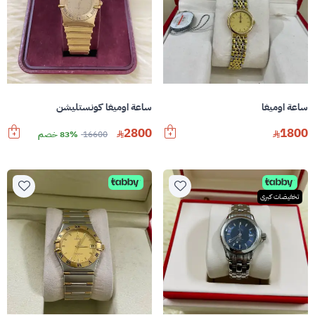
ساعة اوميغا
ساعة اوميغا كونستليشن
2800
1800
16600
83% خصم
تخفيضات كبرى