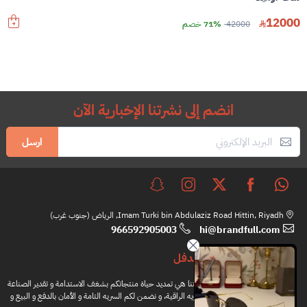
12000
42000
71% خصم
انضم إلى نشرتنا الإخبارية الآن
ارسل
Imam Turki bin Abdulaziz Road Hittin, Riyadh, الرياض (جنوب غرب)
966592905003
hi@brandfull.com
براندفل
مهمتنا هي تمديد حياة منتجاتكم بشغف الاستدامة و تقدير الصناعة
اليدويه الراقية، و نضمن لكم السريه التامة و الأمان بالدفع و البيع و