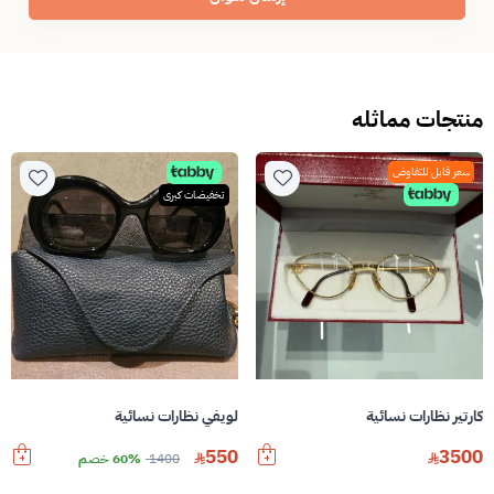
منتجات مماثله
سعر قابل للتفاوض
تخفيضات كبرى
كارتير نظارات نسائية
لويفي نظارات نسائية
550
3500
1400
60% خصم