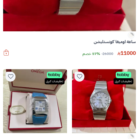
ساعة اوميغا كونستليشن
11000
26000
57% خصم
تخفيضات كبرى
تخفيضات كبرى