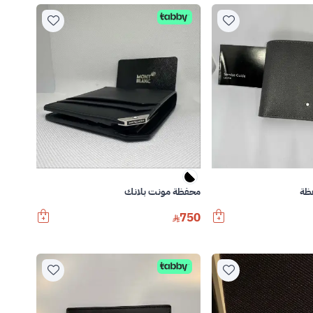
ظة
محفظة مونت بلانك
750