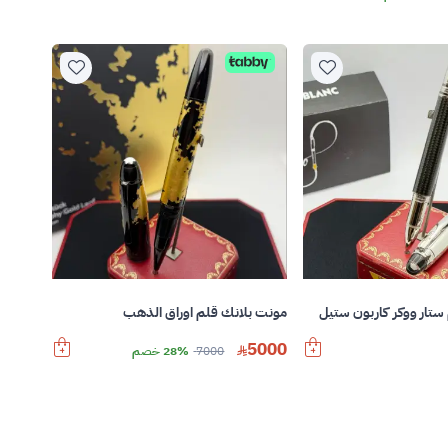
ستار ووكر كاربون ستيل
مونت بلانك قلم اوراق الذهب
5000
7000
28% خصم