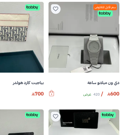
سعر قابل للتفاوض
دي ون ميلانو ساعة
بياجيت كارد هولدر
700
/
600
420
عرض