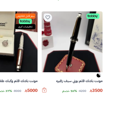
سعر قابل للتفاوض
تخفيضات كبرى
مونت بلانك قلم يوني سيف زفيره
مونت بلانك قلم وكبك طق
5000
3500
4200
16% خصم
8000
37% خصم