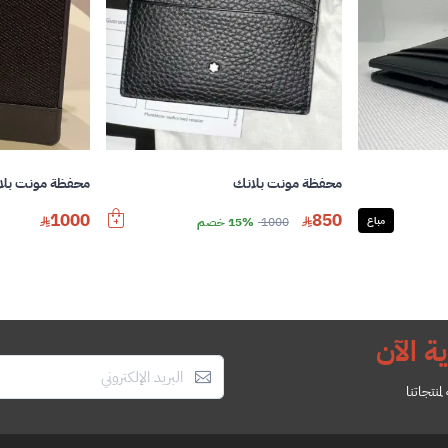
محفظة مونت بلانك
محفظة مونت بلا
1000
850
مباع
1000
15% خصم
ة الآن
منتجاتنا