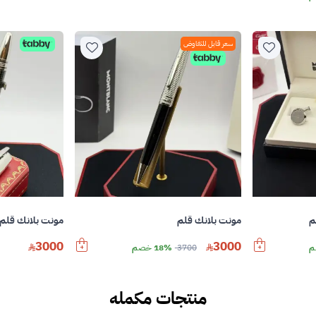
سعر قابل للتفاوض
م
مونت بلانك قلم
مونت بلانك قلم 
3000
3000
3700
18% خصم
منتجات مكمله