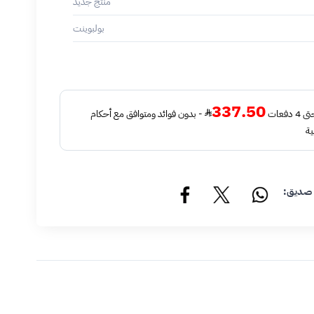
منتج جديد
بولبوينت
337.50
فعات
- بدون فوائد ومتوافق مع أحكام
ية
 صديق: