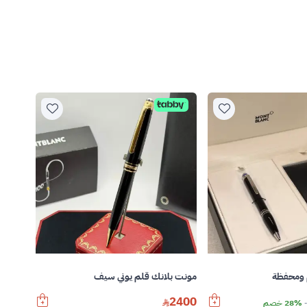
 ومحفظة
مونت بلانك قلم يوني سيف
2400
28% خصم