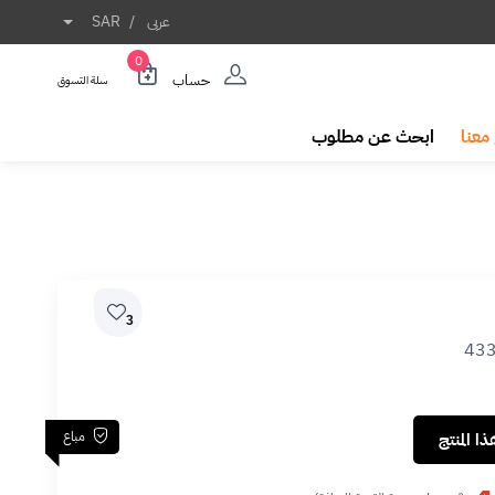
عربى
/
SAR
0
حساب
سلة التسوق
معنا
ابحث عن مطلوب
3
43
مباع
ا المنتج