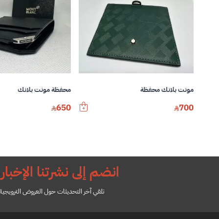
مونت بلانك محفظة
محفظة مونت بلانك
650
700
انضم إلى نشرتنا الإخباري
تلقي آخر التحديثات حول العروض الترويجية ل