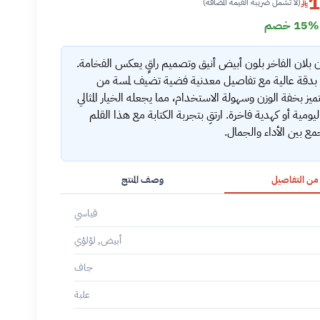
1
(لا تشمل ضريبة القيمة المضافة)
15% خصم
 بلان الفاخر بلون أبيض أنيق وتصميم راقٍ يعكس الفخامة.
دقة عالية مع تفاصيل معدنية فضية تضيف لمسة من
يتميز بخفة الوزن وسهولة الاستخدام، مما يجعله الخيار المثالي
اليومية أو كهدية فاخرة. ارتقِ بتجربة الكتابة مع هذا القلم
ع بين الأداء والجمال.
 من التفاصيل
وصف المنتج
قياسي
أبيض, لؤلؤي
جاف
علبة