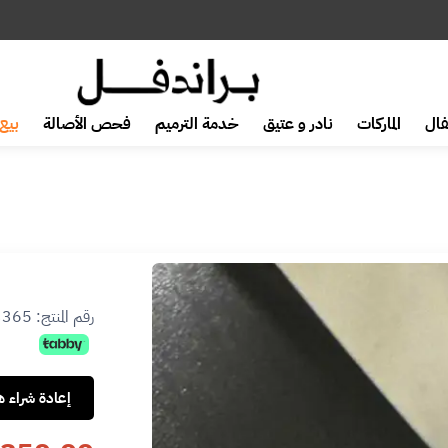
ال
الماركات
نادر و عتيق
خدمة الترميم
فحص الأصالة
بيع 
رقم المنتج:
3365
إعادة شراء هذ