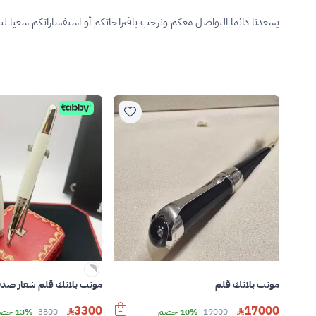
يسعدنا دائما التواصل معكم ونرحب باقتراحاتكم أو استفساراتكم سعيا ل
مونت بلانك قلم
مونت بلانك قلم شعار صد
3300
17000
19000
10% خصم
3800
13% خصم