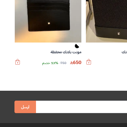
نك
مونت بلانك محفظة
650
750
13% خصم
ارسل