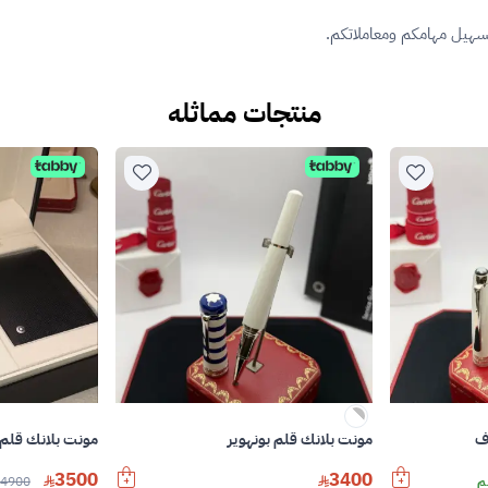
تسهيل مهامكم ومعاملاتكم.
منتجات مماثله
ف
مونت بلانك قلم بونهوير
مونت بلانك قلم
3500
3400
4900