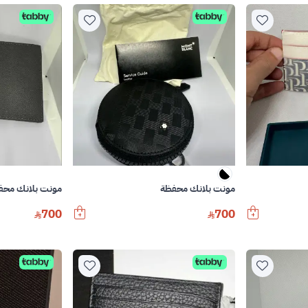
مونت بلانك محفظة
مونت بلانك محف
700
700