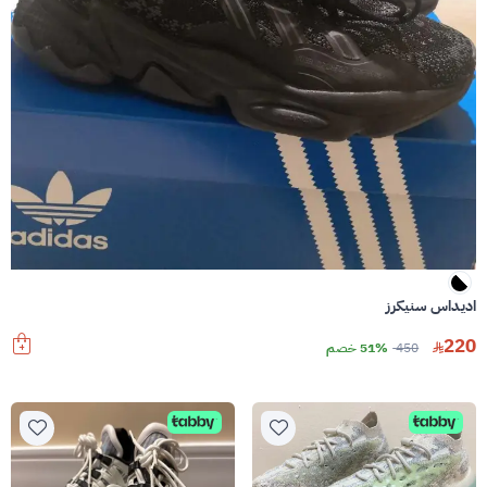
اديداس سنيكرز
220
450
51% خصم