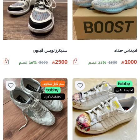
اديداس حذاء
سنيكرز لويس فيتون
2500
1000
1300
23% خصم
3000
16% خصم
سعر قابل للتفاوض
تخفيضات كبرى
تخفيضات كبرى