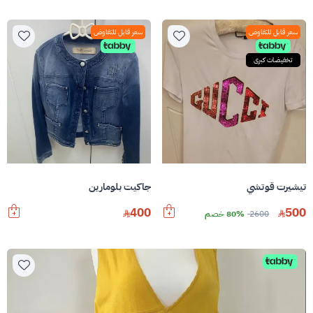
سعر قابل للتفاوض
سعر قابل للتفاوض
تخفيضات كبرى
تيشيرت قوتشي
جاكيت بلومارين
500
400
2600
80% خصم