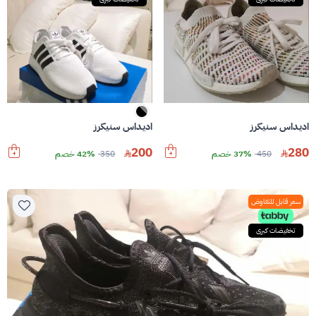
اديداس سنيكرز
اديداس سنيكرز
200
280
450
37% خصم
350
42% خصم
سعر قابل للتفاوض
تخفيضات كبرى