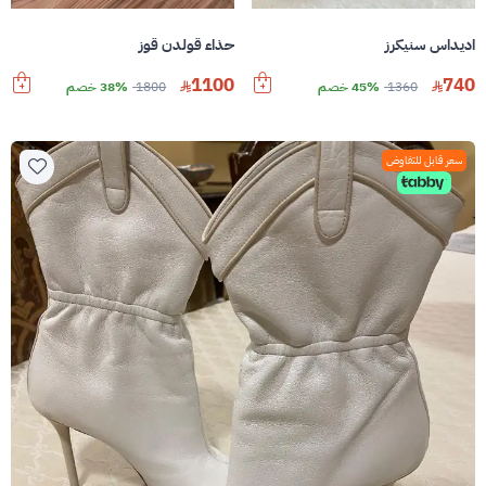
اديداس سنيكرز
حذاء قولدن قوز
1100
740
1360
45% خصم
1800
38% خصم
سعر قابل للتفاوض