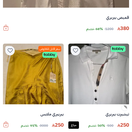
قميص بيربري
380
1200
68% خصم
سعر قابل للتفاوض
تيشيرت بيربري
بيربيري ملابس
250
250
500
50% خصم
مباع
3000
91% خصم