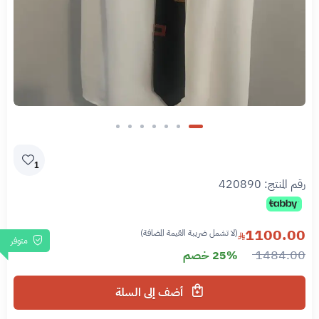
1
رقم المنتج:
420890
1100.00
(لا تشمل ضريبة القيمة المضافة)
متوفر
1484.00
25% خصم
أضف إلى السلة