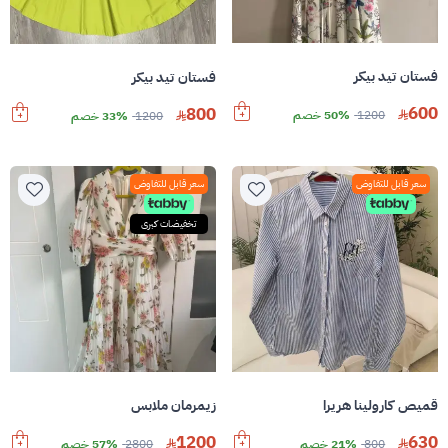
فستان تيد بيكر
فستان تيد بيكر
600
800
1200
50% خصم
1200
33% خصم
سعر قابل للتفاوض
سعر قابل للتفاوض
تخفيضات كبرى
قميص كارولينا هريرا
زيمرمان ملابس
1200
630
800
21% خصم
2800
57% خصم