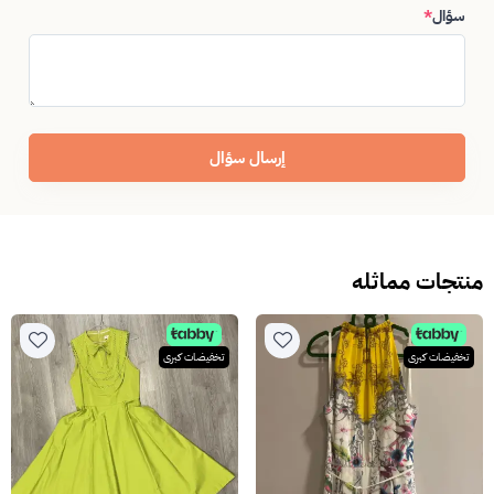
سؤال
*
إرسال سؤال
منتجات مماثله
تخفيضات كبرى
تخفيضات كبرى