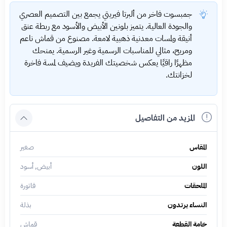
جمبسوت فاخر من ألبرتا فيريتي يجمع بين التصميم العصري
والجودة العالية. يتميز بلونين الأبيض والأسود مع ربطة عنق
أنيقة ولمسات معدنية ذهبية لامعة. مصنوع من قماش ناعم
ومريح، مثالي للمناسبات الرسمية وغير الرسمية. يمنحك
مظهرًا راقيًا يعكس شخصيتك الفريدة ويضيف لمسة فاخرة
لخزانتك.
المزيد من التفاصيل
المقاس
صغير
اللون
أبيض, أسود
الملحقات
فاتورة
النساء يرتدون
بذلة
خامة القطعة
قماش