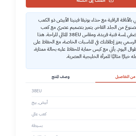
أضف إلى السلة
بالأناقة الراقية مع حذاء بوتيقا فينيتا الأبيض ذو الكعب
المصنوع من الجلد الفاخر. يتميز بتصميم عصري مع كعب
مضفر يضفي لمسة فنية فريدة، ومقاس 38EU المثالي للراحة. هذا
لرسمي يعزز إطلالتك في المناسبات الخاصة، مع الحفاظ على
وال اليوم. يأتي مع كيس حماية للحفاظ عليه بحالة ممتازة،
ه خيارًا مثاليًا للمرأة الخليجية العصرية.
 من التفاصيل
وصف المنتج
38EU
أبيض, بيج
كعب عالي
بسيطة