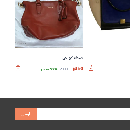
شنطة كوتش
450
2000
77% خصم
ارسل