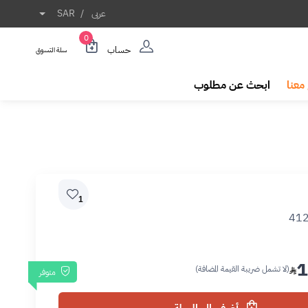
عربى
/
SAR
0
حساب
سلة التسوق
معنا
ابحث عن مطلوب
1
41
1
(لا تشمل ضريبة القيمة المضافة)
متوفر