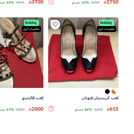
3700
1750
2300
23% خصم
4315
14% خصم
تخفيضات كبرى
تخفيضات كبرى
كعب فالنتينو
كعب كريستيان لابوتان
2000
615
3800
47% خصم
1200
48% خصم