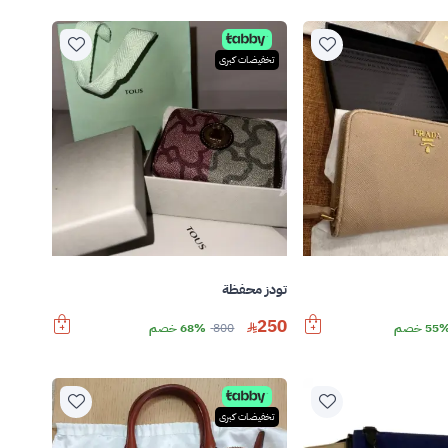
تخفيضات كبرى
تودز محفظة
250
55 خصم
800
68% خصم
تخفيضات كبرى