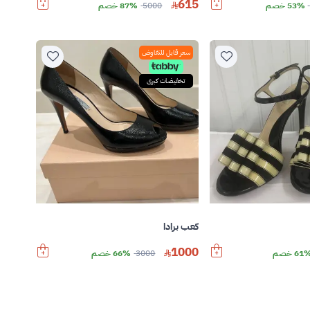
615
53% خصم
5000
87% خصم
سعر قابل للتفاوض
تخفيضات كبرى
كعب برادا
1000
61 خصم
3000
66% خصم