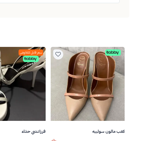
سعر قابل للتفاوض
كعب مالون سولييه
فرزاتشي حذاء