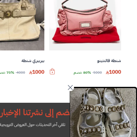
شنطة فالنتينو
بيربيري شنطة
1000
1000
5000
80% خصم
4000
75% خصم
انضم إلى نشرتنا الإخباري
تلقي آخر التحديثات حول العروض الترويجية ل