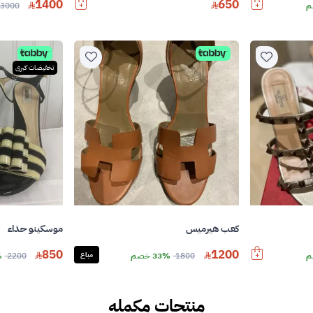
1400
650
3000
تخفيضات كبرى
موسكينو حذاء
كعب هيرميس
850
1200
2200
%
1800
33% خصم
مباع
منتجات مكمله