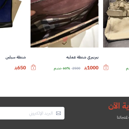
بيربيري شنطة عمليه
شنطة سيلين
650
1000
2500
60% خصم
ة الآن
منتجاتنا