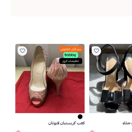
سعر قابل للتفاوض
تخفيضات كبرى
 حذاء
كعب كريستيان لابوتان