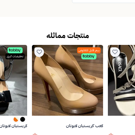
منتجات مماثله
سعر قابل للتفاوض
تخفيضات كبرى
كريستيان لابوتان
كعب كريستيان لابوتان