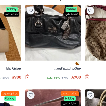
تخفيضات كبرى
تخفيضات كبرى
حقائب النساء كوتش
محفظة برادا
900
700
3700
81% خصم
2000
%
سعر قابل للتفاوض
سعر قابل للتفاوض
تخفيضات كبرى